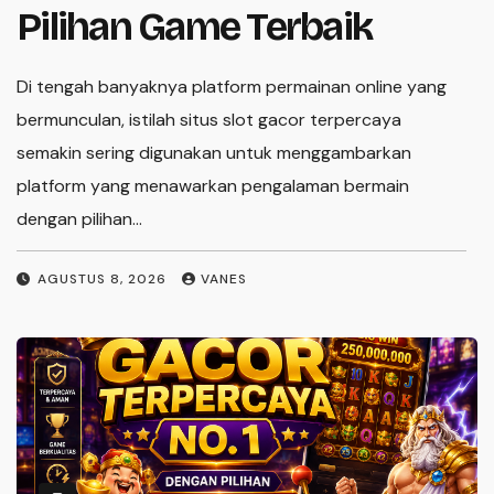
Pilihan Game Terbaik
Di tengah banyaknya platform permainan online yang
S
bermunculan, istilah situs slot gacor terpercaya
p
semakin sering digunakan untuk menggambarkan
m
platform yang menawarkan pengalaman bermain
m
dengan pilihan…
AGUSTUS 8, 2026
VANES