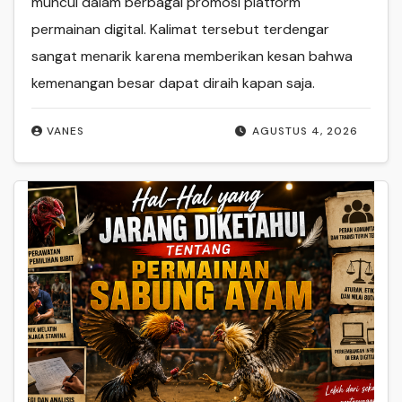
muncul dalam berbagai promosi platform
permainan digital. Kalimat tersebut terdengar
sangat menarik karena memberikan kesan bahwa
kemenangan besar dapat diraih kapan saja.
VANES
AGUSTUS 4, 2026