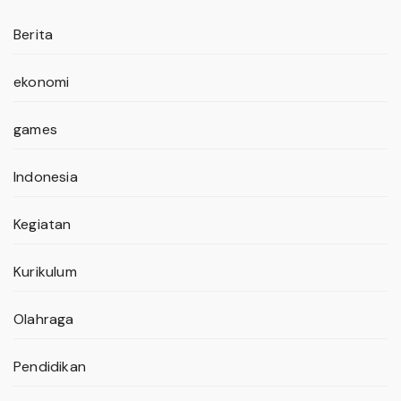
Berita
ekonomi
games
Indonesia
Kegiatan
Kurikulum
Olahraga
Pendidikan