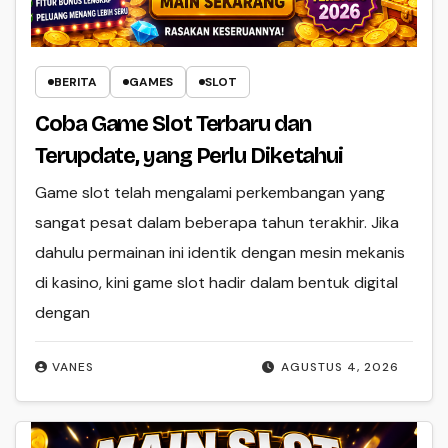
BERITA
GAMES
SLOT
Coba Game Slot Terbaru dan
Terupdate, yang Perlu Diketahui
Game slot telah mengalami perkembangan yang
sangat pesat dalam beberapa tahun terakhir. Jika
dahulu permainan ini identik dengan mesin mekanis
di kasino, kini game slot hadir dalam bentuk digital
dengan
VANES
AGUSTUS 4, 2026