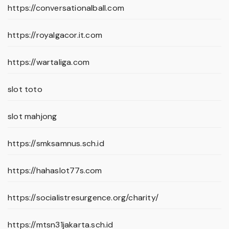
https://conversationalball.com
https://royalgacor.it.com
https://wartaliga.com
slot toto
slot mahjong
https://smksamnus.sch.id
https://hahaslot77s.com
https://socialistresurgence.org/charity/
https://mtsn31jakarta.sch.id