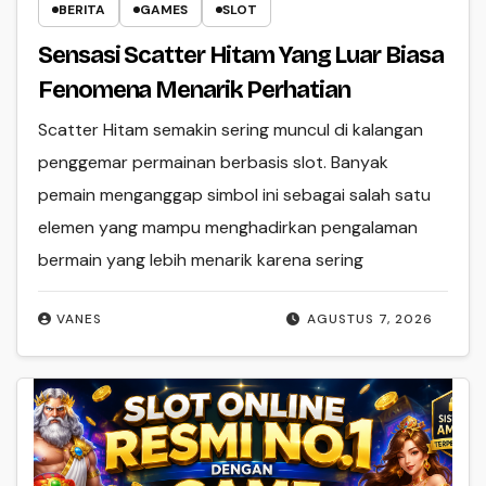
BERITA
GAMES
SLOT
Sensasi Scatter Hitam Yang Luar Biasa
Fenomena Menarik Perhatian
Scatter Hitam semakin sering muncul di kalangan
penggemar permainan berbasis slot. Banyak
pemain menganggap simbol ini sebagai salah satu
elemen yang mampu menghadirkan pengalaman
bermain yang lebih menarik karena sering
VANES
AGUSTUS 7, 2026