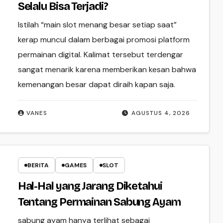
Selalu Bisa Terjadi?
Istilah “main slot menang besar setiap saat”
kerap muncul dalam berbagai promosi platform
permainan digital. Kalimat tersebut terdengar
sangat menarik karena memberikan kesan bahwa
kemenangan besar dapat diraih kapan saja.
VANES
AGUSTUS 4, 2026
BERITA
GAMES
SLOT
Hal-Hal yang Jarang Diketahui
Tentang Permainan Sabung Ayam
sabung ayam hanya terlihat sebagai