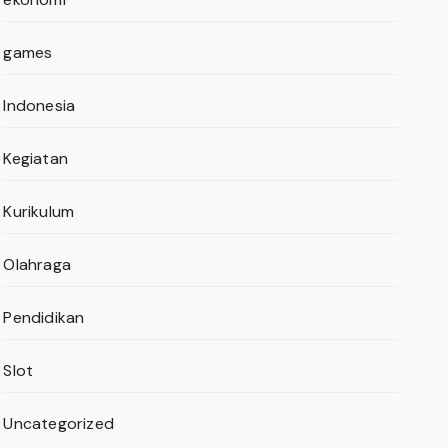
games
Indonesia
Kegiatan
Kurikulum
Olahraga
Pendidikan
Slot
Uncategorized