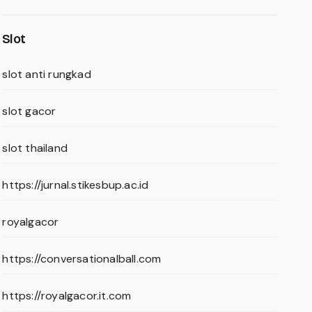
Slot
slot anti rungkad
slot gacor
slot thailand
https://jurnal.stikesbup.ac.id
royalgacor
https://conversationalball.com
https://royalgacor.it.com