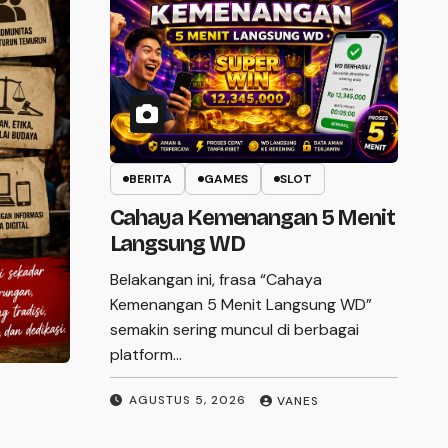
Situs Sportbook
Resmi Terbesar Di
Asia
sektor yang mengalami pertumbuhan
BERITA
GAMES
SLOT
pesat adalah platform sportsbook yang
Cahaya Kemenangan 5 Menit
beroperasi di berbagai negara Asia.
Langsung WD
Kehadiran situs sportsbook resmi menjadi
Belakangan ini, frasa “Cahaya
bagian dari transformasi industri digital,
Kemenangan 5 Menit Langsung WD”
didukung…
semakin sering muncul di berbagai
platform…
AGUSTUS 5, 2026
VANES
AGUSTUS 5, 2026
VANES