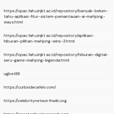
https://opac.fah.uinjkt.ac.id/repository/banyak-belum-
tahu-aplikasi-fitur-sistem-pemantauan-ai-mahjong-
ways.html
https://opac.fah.uinjkt.ac.id/repository/aplikasi-
hiburan-pilihan-mahjong-wins-3.html
https://opac.fah.uinjkt.ac.id/repository/hiburan-digital-
seru-game-mahjong-legenda.html
ugbet88
https://curbsidecafelv.com/
https://celebritynetworthwiki.org