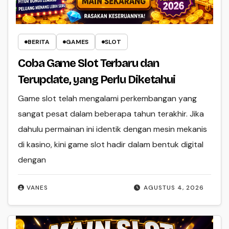
BERITA
GAMES
SLOT
Coba Game Slot Terbaru dan
Terupdate, yang Perlu Diketahui
Game slot telah mengalami perkembangan yang
sangat pesat dalam beberapa tahun terakhir. Jika
dahulu permainan ini identik dengan mesin mekanis
di kasino, kini game slot hadir dalam bentuk digital
dengan
VANES
AGUSTUS 4, 2026