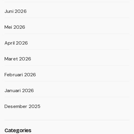
Juni 2026
Mei 2026
April 2026
Maret 2026
Februari 2026
Januari 2026
Desember 2025
Categories