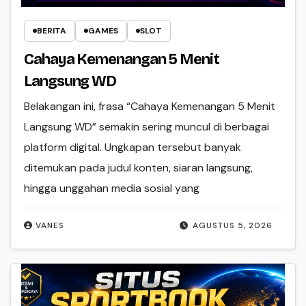
BERITA
GAMES
SLOT
Cahaya Kemenangan 5 Menit
Langsung WD
Belakangan ini, frasa “Cahaya Kemenangan 5 Menit
Langsung WD” semakin sering muncul di berbagai
platform digital. Ungkapan tersebut banyak
ditemukan pada judul konten, siaran langsung,
hingga unggahan media sosial yang
VANES
AGUSTUS 5, 2026