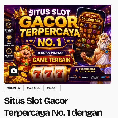
BERITA
GAMES
SLOT
Situs Slot Gacor
S
Terpercaya No. 1 dengan
Y