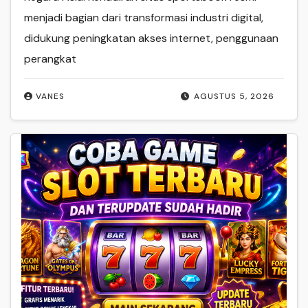
menjadi bagian dari transformasi industri digital,
didukung peningkatan akses internet, penggunaan
perangkat
VANES
AGUSTUS 5, 2026