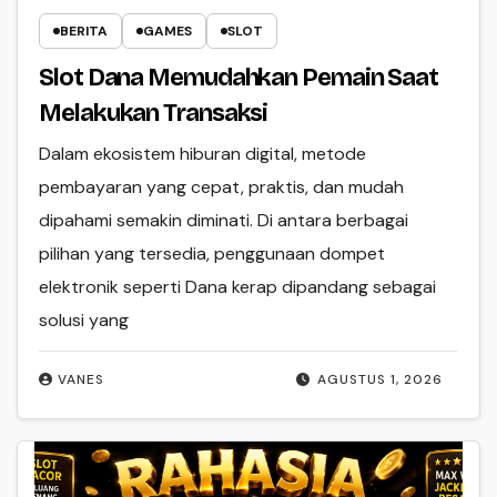
BERITA
GAMES
SLOT
Slot Dana Memudahkan Pemain Saat
Melakukan Transaksi
Dalam ekosistem hiburan digital, metode
pembayaran yang cepat, praktis, dan mudah
dipahami semakin diminati. Di antara berbagai
pilihan yang tersedia, penggunaan dompet
elektronik seperti Dana kerap dipandang sebagai
solusi yang
VANES
AGUSTUS 1, 2026