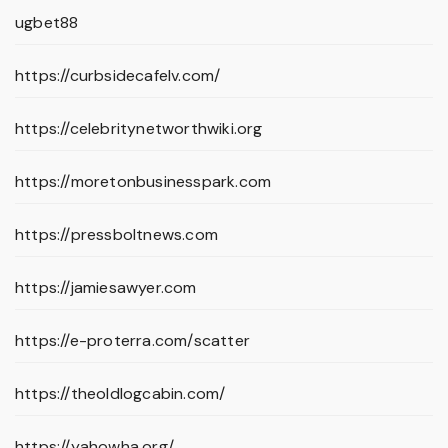
ugbet88
https://curbsidecafelv.com/
https://celebritynetworthwiki.org
https://moretonbusinesspark.com
https://pressboltnews.com
https://jamiesawyer.com
https://e-proterra.com/scatter
https://theoldlogcabin.com/
https://yahowha.org/