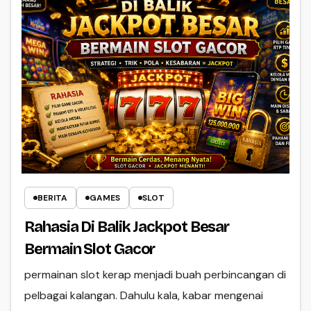
BERITA
GAMES
SLOT
Rahasia Di Balik Jackpot Besar
Bermain Slot Gacor
permainan slot kerap menjadi buah perbincangan di
pelbagai kalangan. Dahulu kala, kabar mengenai