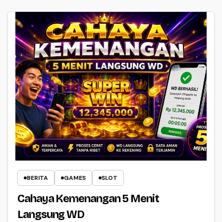
BERITA
GAMES
SLOT
Cahaya Kemenangan 5 Menit
Langsung WD