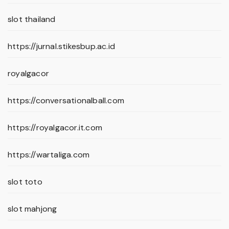
slot thailand
https://jurnal.stikesbup.ac.id
royalgacor
https://conversationalball.com
https://royalgacor.it.com
https://wartaliga.com
slot toto
slot mahjong