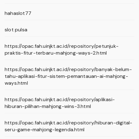
hahaslot77
slot pulsa
https://opac.fah.uinjkt.ac.id/repository/petunjuk-
praktis-fitur-terbaru-mahjong-ways-2.html
https://opac.fah.uinjkt.ac.id/repository/banyak-belum-
tahu-aplikasi-fitur-sistem-pemantauan-ai-mahjong-
ways.html
https://opac.fah.uinjkt.ac.id/repository/aplikasi-
hiburan-pilihan-mahjong-wins-3.html
https://opac.fah.uinjkt.ac.id/repository/hiburan-digital-
seru-game-mahjong-legenda.html