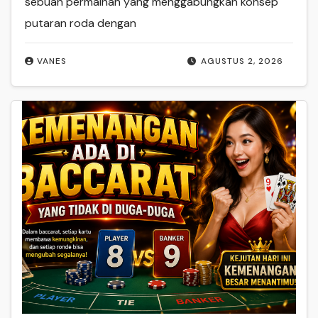
sebuah permainan yang menggabungkan konsep
putaran roda dengan
VANES
AGUSTUS 2, 2026