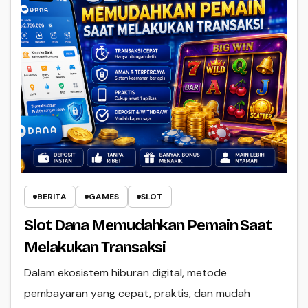
BERITA
GAMES
SLOT
Slot Dana Memudahkan Pemain Saat
Melakukan Transaksi
Dalam ekosistem hiburan digital, metode
pembayaran yang cepat, praktis, dan mudah