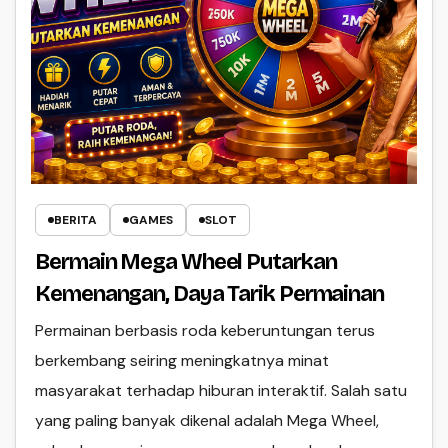
BERITA
GAMES
SLOT
Bermain Mega Wheel Putarkan
Kemenangan, Daya Tarik Permainan
Permainan berbasis roda keberuntungan terus
berkembang seiring meningkatnya minat
masyarakat terhadap hiburan interaktif. Salah satu
yang paling banyak dikenal adalah Mega Wheel,