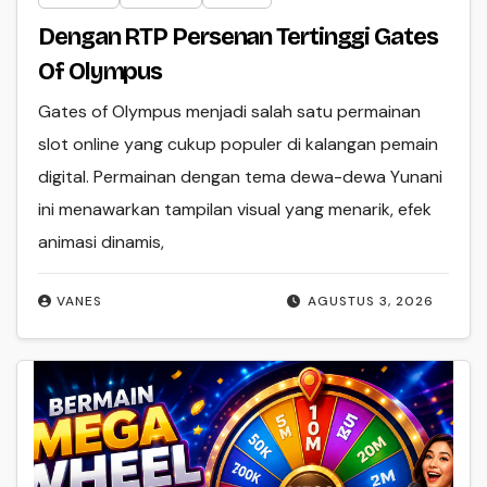
Dengan RTP Persenan Tertinggi Gates
Of Olympus
Gates of Olympus menjadi salah satu permainan
slot online yang cukup populer di kalangan pemain
digital. Permainan dengan tema dewa-dewa Yunani
ini menawarkan tampilan visual yang menarik, efek
animasi dinamis,
VANES
AGUSTUS 3, 2026