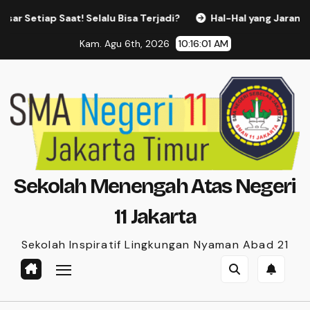
Skip
elalu Bisa Terjadi?
Hal-Hal yang Jarang Diketahui Tenta
to
Kam. Agu 6th, 2026
10:16:02 AM
content
Sekolah Menengah Atas Negeri
11 Jakarta
Sekolah Inspiratif Lingkungan Nyaman Abad 21