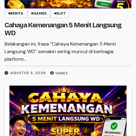
BERITA
GAMES
SLOT
Cahaya Kemenangan 5 Menit Langsung
WD
Belakangan ini, frasa “Cahaya Kemenangan 5 Menit
Langsung WD” semakin sering muncul di berbagai
platform…
AGUSTUS 5, 2026
VANES