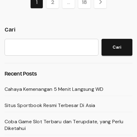
Paginasi
1
2
…
18
pos
Cari
Cari
Recent Posts
Cahaya Kemenangan 5 Menit Langsung WD
Situs Sportbook Resmi Terbesar Di Asia
Coba Game Slot Terbaru dan Terupdate, yang Perlu
Diketahui