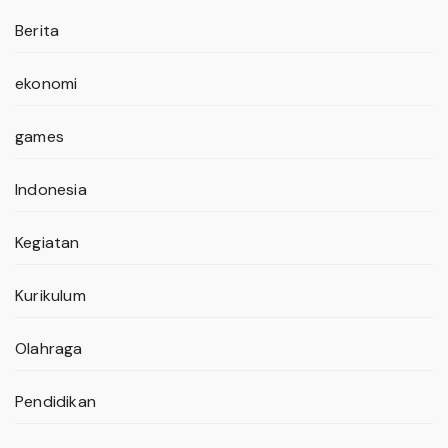
Berita
ekonomi
games
Indonesia
Kegiatan
Kurikulum
Olahraga
Pendidikan