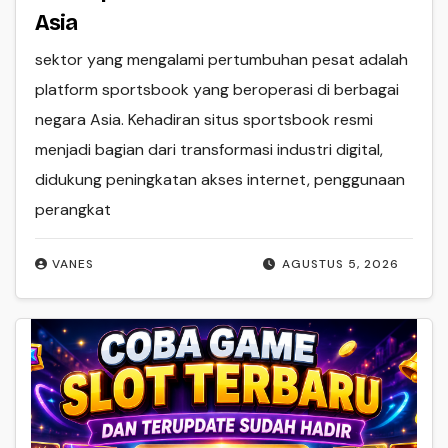
Asia
sektor yang mengalami pertumbuhan pesat adalah
platform sportsbook yang beroperasi di berbagai
negara Asia. Kehadiran situs sportsbook resmi
menjadi bagian dari transformasi industri digital,
didukung peningkatan akses internet, penggunaan
perangkat
VANES
AGUSTUS 5, 2026