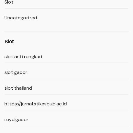
Slot
Uncategorized
Slot
slot anti rungkad
slot gacor
slot thailand
https://jurnal.stikesbup.ac.id
royalgacor