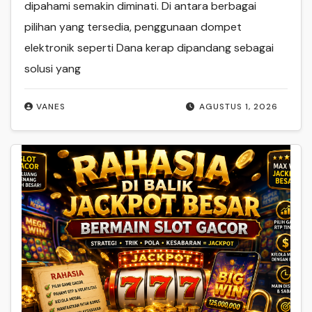
dipahami semakin diminati. Di antara berbagai
pilihan yang tersedia, penggunaan dompet
elektronik seperti Dana kerap dipandang sebagai
solusi yang
VANES
AGUSTUS 1, 2026