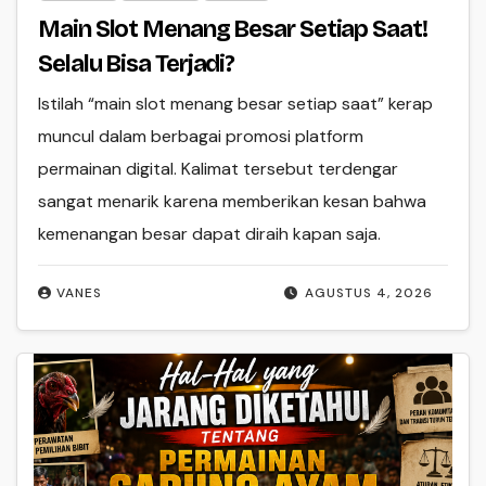
Main Slot Menang Besar Setiap Saat!
Selalu Bisa Terjadi?
Istilah “main slot menang besar setiap saat” kerap
muncul dalam berbagai promosi platform
permainan digital. Kalimat tersebut terdengar
sangat menarik karena memberikan kesan bahwa
kemenangan besar dapat diraih kapan saja.
VANES
AGUSTUS 4, 2026