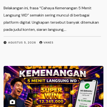
Belakangan ini, frasa “Cahaya Kemenangan 5 Menit
s
Langsung WD” semakin sering muncul di berbagai
p
platform digital. Ungkapan tersebut banyak ditemukan
n
pada judul konten, siaran langsung,…
ba
AGUSTUS 5, 2026
VANES