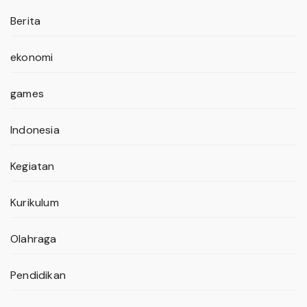
Berita
ekonomi
games
Indonesia
Kegiatan
Kurikulum
Olahraga
Pendidikan