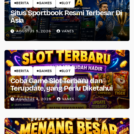
BERITA
GAMES
SLOT
Situs Sportbook Resmi Terbesar Di
Asia
AGUSTUS 5, 2026
VANES
BERITA
GAMES
SLOT
Coba Game Slot Terbaru dan
Terupdate, yang Perlu Diketahui
AGUSTUS 4, 2026
VANES