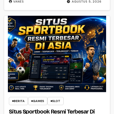
VANES
AGUSTUS 5, 2026
BERITA
GAMES
SLOT
Situs Sportbook Resmi Terbesar Di