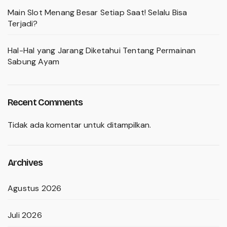
Main Slot Menang Besar Setiap Saat! Selalu Bisa
Terjadi?
Hal-Hal yang Jarang Diketahui Tentang Permainan
Sabung Ayam
Recent Comments
Tidak ada komentar untuk ditampilkan.
Archives
Agustus 2026
Juli 2026