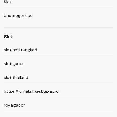
Slot
Uncategorized
Slot
slot anti rungkad
slot gacor
slot thailand
https://jurnal.stikesbup.ac.id
royalgacor