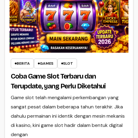
BERITA
GAMES
SLOT
Coba Game Slot Terbaru dan
Terupdate, yang Perlu Diketahui
Game slot telah mengalami perkembangan yang
sangat pesat dalam beberapa tahun terakhir. Jika
dahulu permainan ini identik dengan mesin mekanis
di kasino, kini game slot hadir dalam bentuk digital
dengan