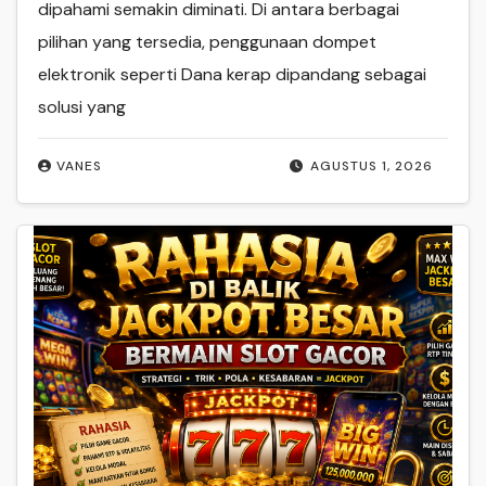
dipahami semakin diminati. Di antara berbagai
pilihan yang tersedia, penggunaan dompet
elektronik seperti Dana kerap dipandang sebagai
solusi yang
VANES
AGUSTUS 1, 2026