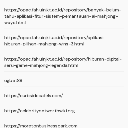
https://opac.fah.uinjkt.ac.id/repository/banyak-belum-
tahu-aplikasi-fitur-sistem-pemantauan-ai-mahjong-
ways.html
https://opac.fah.uinjkt.ac.id/repository/aplikasi-
hiburan-pilihan-mahjong-wins-3.html
https://opac.fah.uinjkt.ac.id/repository/hiburan-digital-
seru-game-mahjong-legenda.html
ugbet88
https://curbsidecafelv.com/
https://celebritynetworthwiki.org
https://moretonbusinesspark.com