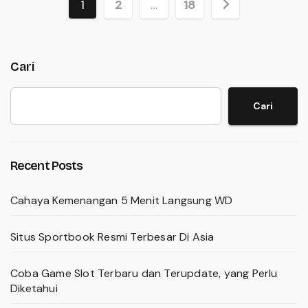
Paginasi
1
2
…
18
pos
Cari
Cari
Recent Posts
Cahaya Kemenangan 5 Menit Langsung WD
Situs Sportbook Resmi Terbesar Di Asia
Coba Game Slot Terbaru dan Terupdate, yang Perlu
Diketahui