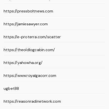
https://pressboltnews.com
https://jamiesawyer.com
https://e-proterra.com/scatter
https://theoldlogcabin.com/
https://yahowha.org/
https://www.royalgacorr.com
ugbet88
https://reasonradinetwork.com