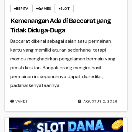
BERITA
GAMES
SLOT
Kemenangan Ada di Baccarat yang
Tidak Diduga-Duga
Baccarat dikenal sebagai salah satu permainan
kartu yang memiliki aturan sederhana, tetapi
mampu menghadirkan pengalaman bermain yang
penuh kejutan. Banyak orang mengira hasil
permainan ini sepenuhnya dapat diprediksi,
padahal kenyataannya
VANES
AGUSTUS 2, 2026