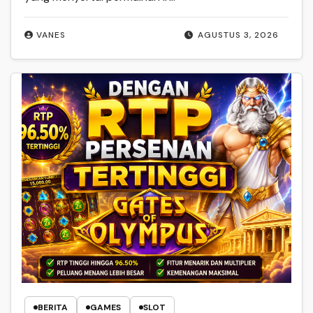
VANES
AGUSTUS 3, 2026
BERITA
GAMES
SLOT