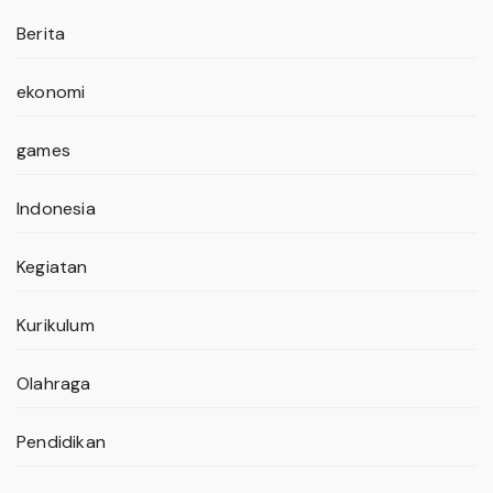
Berita
ekonomi
games
Indonesia
Kegiatan
Kurikulum
Olahraga
Pendidikan