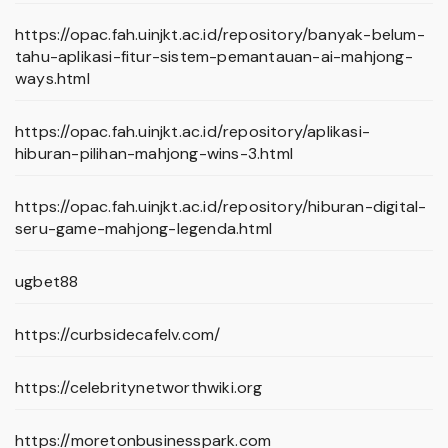
https://opac.fah.uinjkt.ac.id/repository/banyak-belum-
tahu-aplikasi-fitur-sistem-pemantauan-ai-mahjong-
ways.html
https://opac.fah.uinjkt.ac.id/repository/aplikasi-
hiburan-pilihan-mahjong-wins-3.html
https://opac.fah.uinjkt.ac.id/repository/hiburan-digital-
seru-game-mahjong-legenda.html
ugbet88
https://curbsidecafelv.com/
https://celebritynetworthwiki.org
https://moretonbusinesspark.com