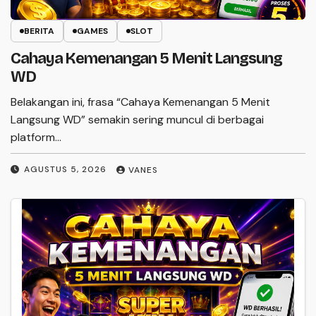
BERITA
GAMES
SLOT
Cahaya Kemenangan 5 Menit Langsung
WD
Belakangan ini, frasa “Cahaya Kemenangan 5 Menit
Langsung WD” semakin sering muncul di berbagai
platform…
AGUSTUS 5, 2026
VANES