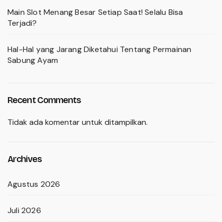
Main Slot Menang Besar Setiap Saat! Selalu Bisa
Terjadi?
Hal-Hal yang Jarang Diketahui Tentang Permainan
Sabung Ayam
Recent Comments
Tidak ada komentar untuk ditampilkan.
Archives
Agustus 2026
Juli 2026