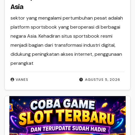
Asia
sektor yang mengalami pertumbuhan pesat adalah
platform sportsbook yang beroperasi di berbagai
negara Asia. Kehadiran situs sportsbook resmi
menjadi bagian dari transformasi industri digital,
didukung peningkatan akses internet, penggunaan
perangkat
VANES
AGUSTUS 5, 2026