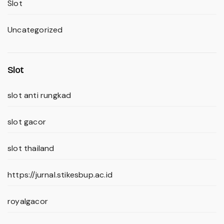
Slot
Uncategorized
Slot
slot anti rungkad
slot gacor
slot thailand
https://jurnal.stikesbup.ac.id
royalgacor