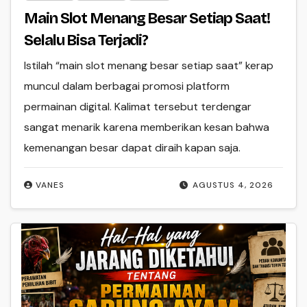
Main Slot Menang Besar Setiap Saat!
Selalu Bisa Terjadi?
Istilah “main slot menang besar setiap saat” kerap
muncul dalam berbagai promosi platform
permainan digital. Kalimat tersebut terdengar
sangat menarik karena memberikan kesan bahwa
kemenangan besar dapat diraih kapan saja.
VANES
AGUSTUS 4, 2026