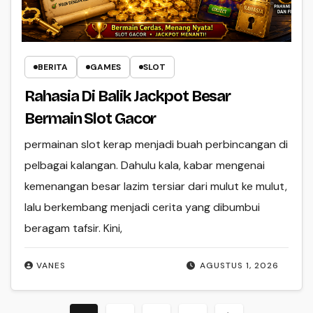
BERITA
GAMES
SLOT
Rahasia Di Balik Jackpot Besar
Bermain Slot Gacor
permainan slot kerap menjadi buah perbincangan di
pelbagai kalangan. Dahulu kala, kabar mengenai
kemenangan besar lazim tersiar dari mulut ke mulut,
lalu berkembang menjadi cerita yang dibumbui
beragam tafsir. Kini,
VANES
AGUSTUS 1, 2026