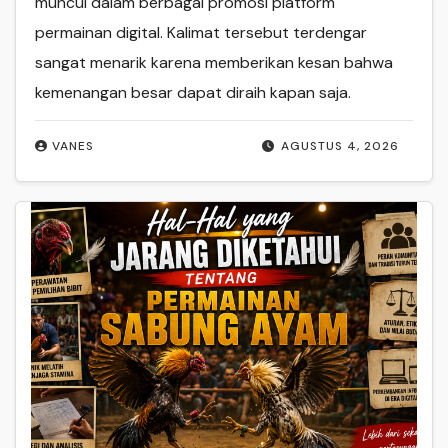
muncul dalam berbagai promosi platform
permainan digital. Kalimat tersebut terdengar
sangat menarik karena memberikan kesan bahwa
kemenangan besar dapat diraih kapan saja.
VANES
AGUSTUS 4, 2026