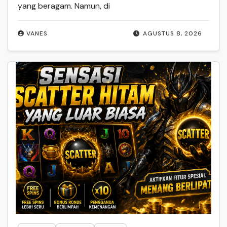
yang beragam. Namun, di
VANES
AGUSTUS 8, 2026