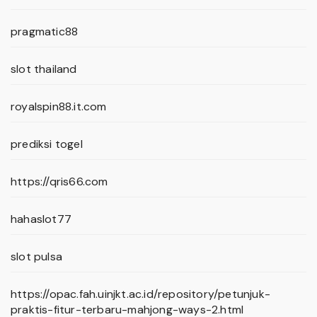
pragmatic88
slot thailand
royalspin88.it.com
prediksi togel
https://qris66.com
hahaslot77
slot pulsa
https://opac.fah.uinjkt.ac.id/repository/petunjuk-
praktis-fitur-terbaru-mahjong-ways-2.html