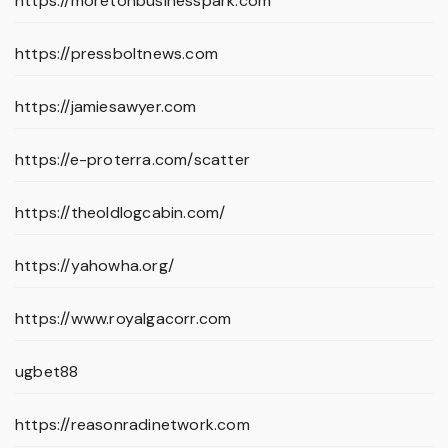
https://moretonbusinesspark.com
https://pressboltnews.com
https://jamiesawyer.com
https://e-proterra.com/scatter
https://theoldlogcabin.com/
https://yahowha.org/
https://www.royalgacorr.com
ugbet88
https://reasonradinetwork.com