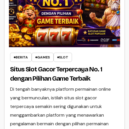
BERITA
GAMES
SLOT
Situs Slot Gacor Terpercaya No. 1
dengan Pilihan Game Terbaik
Di tengah banyaknya platform permainan online
yang bermunculan, istilah situs slot gacor
terpercaya semakin sering digunakan untuk
menggambarkan platform yang menawarkan
pengalaman bermain dengan pilihan permainan