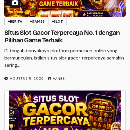
BERITA
GAMES
SLOT
Situs Slot Gacor Terpercaya No. 1 dengan
Pilihan Game Terbaik
Di tengah banyaknya platform permainan online yang
bermunculan, istilah situs slot gacor terpercaya semakin
sering…
AGUSTUS 8, 2026
VANES