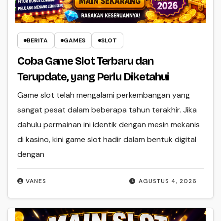
BERITA
GAMES
SLOT
Coba Game Slot Terbaru dan
Terupdate, yang Perlu Diketahui
Game slot telah mengalami perkembangan yang
sangat pesat dalam beberapa tahun terakhir. Jika
dahulu permainan ini identik dengan mesin mekanis
di kasino, kini game slot hadir dalam bentuk digital
dengan
VANES
AGUSTUS 4, 2026