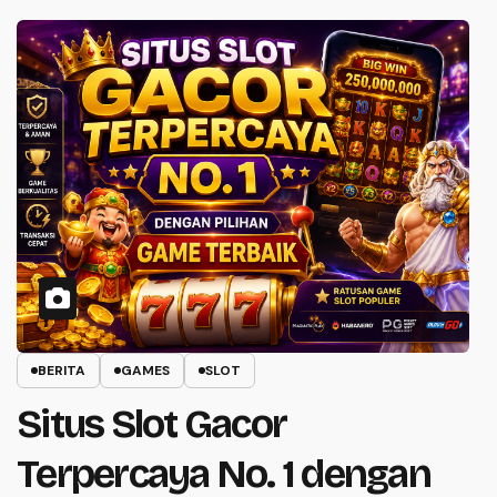
GAMES
SLOT
BERITA
GAM
Slot Gacor
Sensasi
rcaya No. 1 dengan
Yang Lu