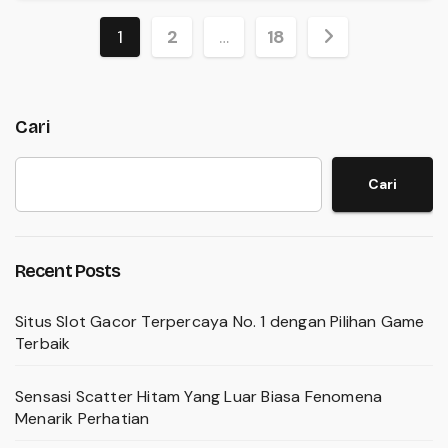
Paginasi
1
2
…
18
pos
Cari
Cari
Recent Posts
Situs Slot Gacor Terpercaya No. 1 dengan Pilihan Game
Terbaik
Sensasi Scatter Hitam Yang Luar Biasa Fenomena
Menarik Perhatian