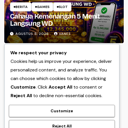
BERITA
GAMES
SLOT
Cahaya Kemenangan 5 Menit
Langsung WD
AGUSTUS 5, 2026
VANES
We respect your privacy
Cookies help us improve your experience, deliver
personalized content, and analyze traffic. You
can choose which cookies to allow by clicking
Customize
. Click
Accept All
to consent or
Reject All
to decline non-essential cookies.
Sekolah Menengah Atas
Negeri 11 Jakarta
Customize
Reject All