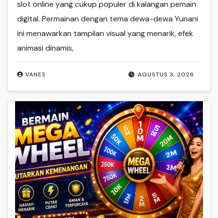
slot online yang cukup populer di kalangan pemain
digital. Permainan dengan tema dewa-dewa Yunani
ini menawarkan tampilan visual yang menarik, efek
animasi dinamis,
VANES
AGUSTUS 3, 2026