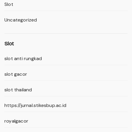
Slot
Uncategorized
Slot
slot anti rungkad
slot gacor
slot thailand
https://jurnal.stikesbup.ac.id
royalgacor