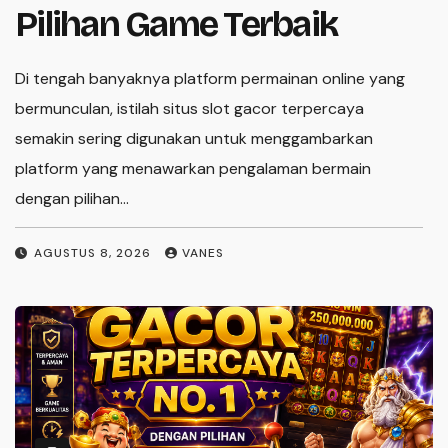
an Game Terbaik
Fenome
Perhati
nyaknya platform permainan online yang
Scatter Hitam se
istilah situs slot gacor terpercaya
penggemar perma
ing digunakan untuk menggambarkan
menganggap simbo
ng menawarkan pengalaman bermain
mampu menghadi
an…
AGUSTUS 7, 20
, 2026
VANES