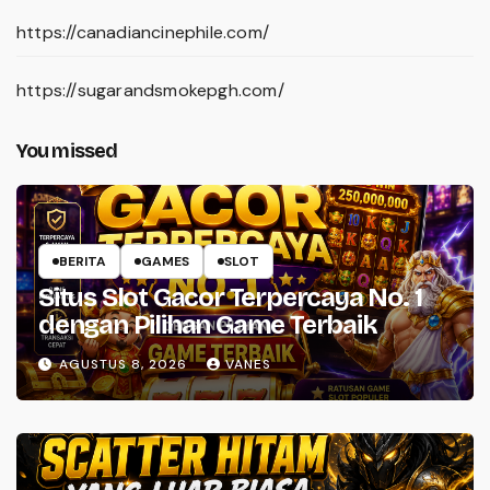
https://canadiancinephile.com/
https://sugarandsmokepgh.com/
You missed
BERITA
GAMES
SLOT
Situs Slot Gacor Terpercaya No. 1
dengan Pilihan Game Terbaik
AGUSTUS 8, 2026
VANES