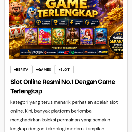
BERITA
GAMES
SLOT
Slot Online Resmi No.1 Dengan Game
Terlengkap
kategori yang terus menarik perhatian adalah slot
online. Kini, banyak platform berlomba
menghadirkan koleksi permainan yang semakin
lengkap dengan teknologi modern, tampilan