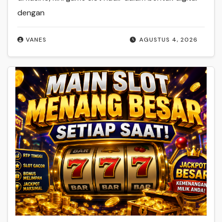
dengan
VANES
AGUSTUS 4, 2026