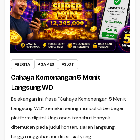
BERITA
GAMES
SLOT
Cahaya Kemenangan 5 Menit
Langsung WD
Belakangan ini, frasa “Cahaya Kemenangan 5 Menit
Langsung WD” semakin sering muncul di berbagai
platform digital. Ungkapan tersebut banyak
ditemukan pada judul konten, siaran langsung,
hingga unggahan media sosial yang