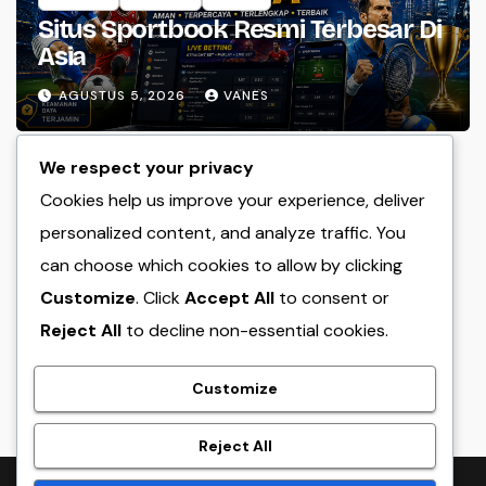
Situs Sportbook Resmi Terbesar Di
Asia
AGUSTUS 5, 2026
VANES
We respect your privacy
Cookies help us improve your experience, deliver
personalized content, and analyze traffic. You
can choose which cookies to allow by clicking
Customize
. Click
Accept All
to consent or
Reject All
to decline non-essential cookies.
Sekolah Menengah Atas
Negeri 11 Jakarta
Customize
Reject All