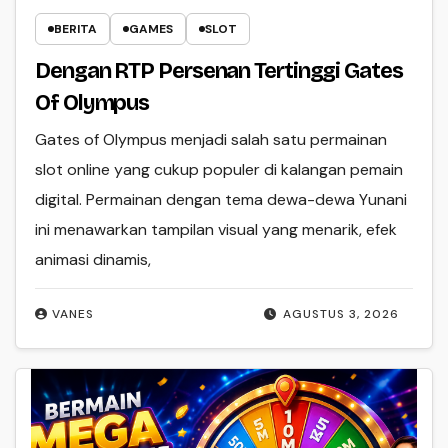
BERITA
GAMES
SLOT
Dengan RTP Persenan Tertinggi Gates
Of Olympus
Gates of Olympus menjadi salah satu permainan
slot online yang cukup populer di kalangan pemain
digital. Permainan dengan tema dewa-dewa Yunani
ini menawarkan tampilan visual yang menarik, efek
animasi dinamis,
VANES
AGUSTUS 3, 2026