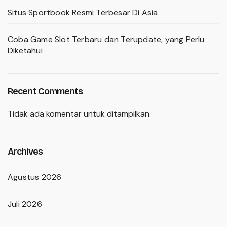
Situs Sportbook Resmi Terbesar Di Asia
Coba Game Slot Terbaru dan Terupdate, yang Perlu
Diketahui
Recent Comments
Tidak ada komentar untuk ditampilkan.
Archives
Agustus 2026
Juli 2026