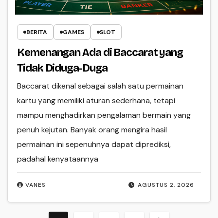
BERITA
GAMES
SLOT
Kemenangan Ada di Baccarat yang
Tidak Diduga-Duga
Baccarat dikenal sebagai salah satu permainan
kartu yang memiliki aturan sederhana, tetapi
mampu menghadirkan pengalaman bermain yang
penuh kejutan. Banyak orang mengira hasil
permainan ini sepenuhnya dapat diprediksi,
padahal kenyataannya
VANES
AGUSTUS 2, 2026