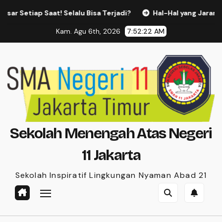
Skip
 Selalu Bisa Terjadi?
Hal-Hal yang Jarang Diketahui Tent
to
Kam. Agu 6th, 2026
7:52:23 AM
content
Sekolah Menengah Atas Negeri
11 Jakarta
Sekolah Inspiratif Lingkungan Nyaman Abad 21