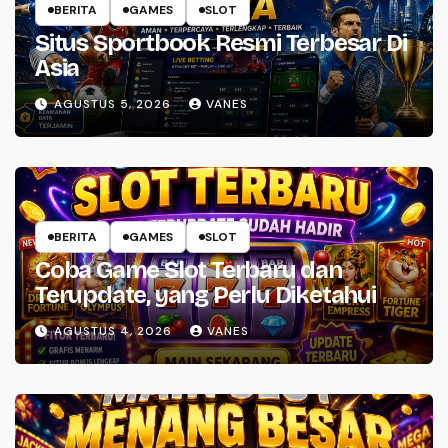
BERITA
GAMES
SLOT
Situs Sportbook Resmi Terbesar Di
Asia
AGUSTUS 5, 2026
VANES
BERITA
GAMES
SLOT
Coba Game Slot Terbaru dan
Terupdate, yang Perlu Diketahui
AGUSTUS 4, 2026
VANES