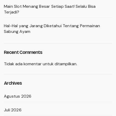
Main Slot Menang Besar Setiap Saat! Selalu Bisa
Terjadi?
Hal-Hal yang Jarang Diketahui Tentang Permainan
Sabung Ayam
Recent Comments
Tidak ada komentar untuk ditampilkan.
Archives
Agustus 2026
Juli 2026