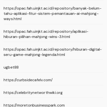
https://opac.fah.uinjkt.ac.id/repository/banyak-belum-
tahu-aplikasi-fitur-sistem-pemantauan-ai-mahjong-
ways.html
https://opac.fah.uinjkt.ac.id/repository/aplikasi-
hiburan-pilihan-mahjong-wins-3.html
https://opac.fah.uinjkt.ac.id/repository/hiburan-digital-
seru-game-mahjong-legenda.html
ugbet88
https://curbsidecafelv.com/
https://celebritynetworthwiki.org
https://moretonbusinesspark.com