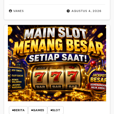
VANES
AGUSTUS 4, 2026
BERITA
GAMES
SLOT