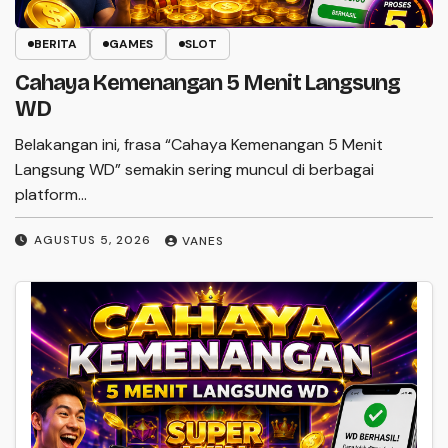
BERITA
GAMES
SLOT
Cahaya Kemenangan 5 Menit Langsung
WD
Belakangan ini, frasa “Cahaya Kemenangan 5 Menit
Langsung WD” semakin sering muncul di berbagai
platform…
AGUSTUS 5, 2026
VANES