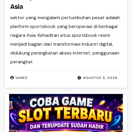
Asia
sektor yang mengalami pertumbuhan pesat adalah
platform sportsbook yang beroperasi di berbagai
negara Asia. Kehadiran situs sportsbook resmi
menjadi bagian dari transformasi industri digital,
didukung peningkatan akses internet, penggunaan
perangkat
VANES
AGUSTUS 5, 2026