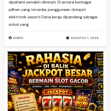
dipahami semakin diminati. Di antara berbagai
pilihan yang tersedia, penggunaan dompet
elektronik seperti Dana kerap dipandang sebagai
solusi yang
VANES
AGUSTUS 1, 2026