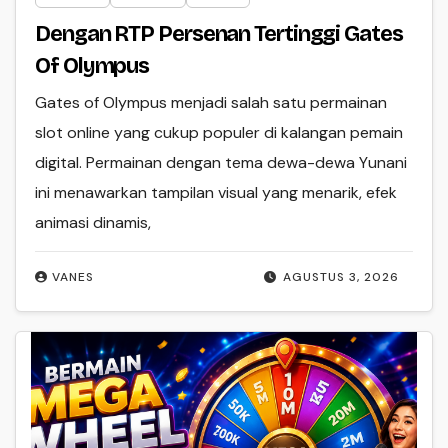
Dengan RTP Persenan Tertinggi Gates
Of Olympus
Gates of Olympus menjadi salah satu permainan
slot online yang cukup populer di kalangan pemain
digital. Permainan dengan tema dewa-dewa Yunani
ini menawarkan tampilan visual yang menarik, efek
animasi dinamis,
VANES
AGUSTUS 3, 2026