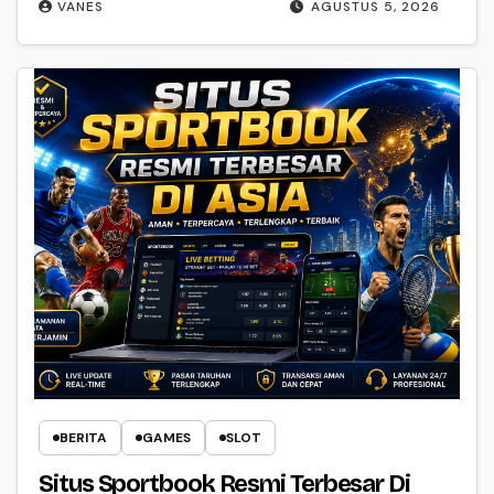
VANES
AGUSTUS 5, 2026
BERITA
GAMES
SLOT
Situs Sportbook Resmi Terbesar Di