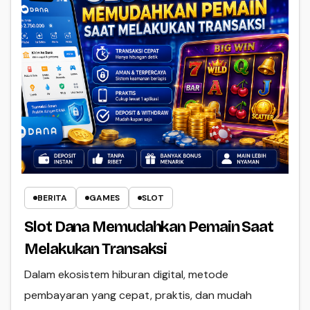
BERITA
GAMES
SLOT
Slot Dana Memudahkan Pemain Saat
Melakukan Transaksi
Dalam ekosistem hiburan digital, metode
pembayaran yang cepat, praktis, dan mudah