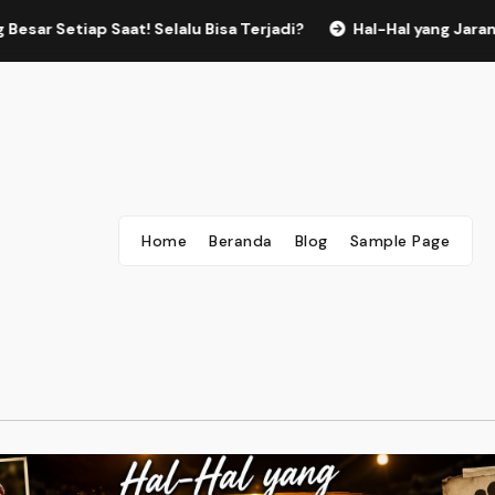
t! Selalu Bisa Terjadi?
Hal-Hal yang Jarang Diketahui Te
Home
Beranda
Blog
Sample Page