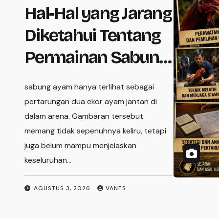
Cahaya
Kemenangan 5
Menit Langsung
WD
Belakangan ini, frasa “Cahaya
Kemenangan 5 Menit Langsung WD”
semakin sering muncul di berbagai
platform digital. Ungkapan tersebut
banyak ditemukan pada judul konten,
siaran langsung,…
AGUSTUS 5, 2026
VANES