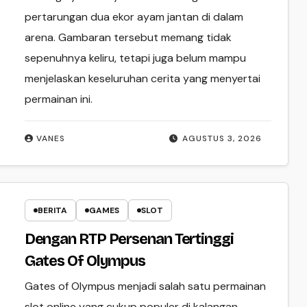
pertarungan dua ekor ayam jantan di dalam
arena. Gambaran tersebut memang tidak
sepenuhnya keliru, tetapi juga belum mampu
menjelaskan keseluruhan cerita yang menyertai
permainan ini.
VANES
AGUSTUS 3, 2026
BERITA
GAMES
SLOT
Dengan RTP Persenan Tertinggi
Gates Of Olympus
Gates of Olympus menjadi salah satu permainan
slot online yang cukup populer di kalangan