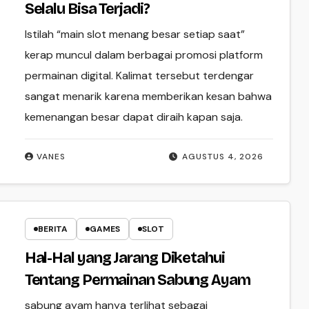
Selalu Bisa Terjadi?
Istilah “main slot menang besar setiap saat”
kerap muncul dalam berbagai promosi platform
permainan digital. Kalimat tersebut terdengar
sangat menarik karena memberikan kesan bahwa
kemenangan besar dapat diraih kapan saja.
VANES
AGUSTUS 4, 2026
BERITA
GAMES
SLOT
Hal-Hal yang Jarang Diketahui
Tentang Permainan Sabung Ayam
sabung ayam hanya terlihat sebagai