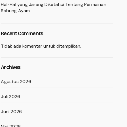
Hal-Hal yang Jarang Diketahui Tentang Permainan
Sabung Ayam
Recent Comments
Tidak ada komentar untuk ditampilkan.
Archives
Agustus 2026
Juli 2026
Juni 2026
Mei 2026