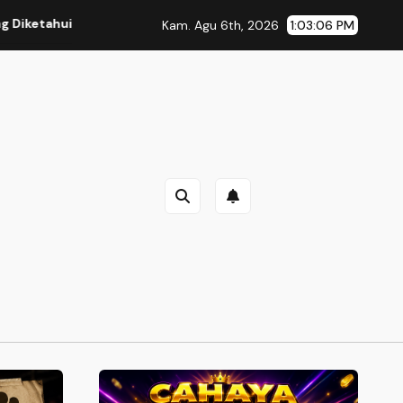
ntang Permainan Sabung Ayam
Cahaya Kemenangan 5 Me
Kam. Agu 6th, 2026
1:03:08 PM
BERITA
GAMES
SLOT