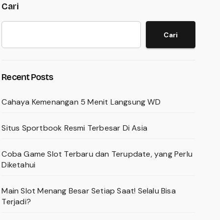
Cari
Cari
Recent Posts
Cahaya Kemenangan 5 Menit Langsung WD
Situs Sportbook Resmi Terbesar Di Asia
Coba Game Slot Terbaru dan Terupdate, yang Perlu
Diketahui
Main Slot Menang Besar Setiap Saat! Selalu Bisa
Terjadi?