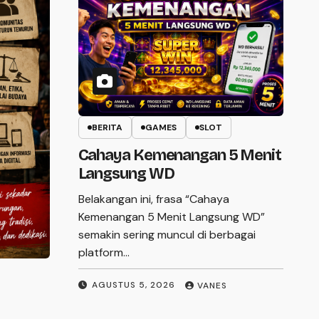
Situs Sportbook
Resmi Terbesar Di
Asia
sektor yang mengalami pertumbuhan
BERITA
GAMES
SLOT
pesat adalah platform sportsbook yang
Cahaya Kemenangan 5 Menit
beroperasi di berbagai negara Asia.
Langsung WD
Kehadiran situs sportsbook resmi menjadi
Belakangan ini, frasa “Cahaya
bagian dari transformasi industri digital,
Kemenangan 5 Menit Langsung WD”
didukung…
semakin sering muncul di berbagai
platform…
AGUSTUS 5, 2026
VANES
AGUSTUS 5, 2026
VANES