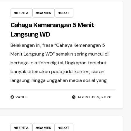
BERITA
GAMES
SLOT
Cahaya Kemenangan 5 Menit
Langsung WD
Belakangan ini, frasa “Cahaya Kemenangan 5
Menit Langsung WD” semakin sering muncul di
berbagai platform digital. Ungkapan tersebut
banyak ditemukan pada judul konten, siaran
langsung, hingga unggahan media sosial yang
VANES
AGUSTUS 5, 2026
BERITA
GAMES
SLOT