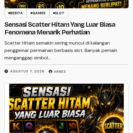
BERITA
GAMES
SLOT
Sensasi Scatter Hitam Yang Luar Biasa
Fenomena Menarik Perhatian
Scatter Hitam semakin sering muncul di kalangan
penggemar permainan berbasis slot. Banyak pemain
menganggap simbol…
AGUSTUS 7, 2026
VANES