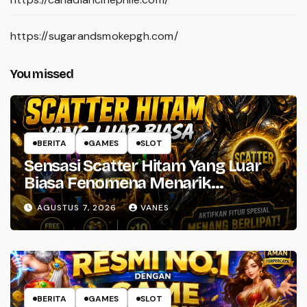
https://sugarandsmokepgh.com/
You missed
BERITA
GAMES
SLOT
Sensasi Scatter Hitam Yang Luar
Biasa Fenomena Menarik
Perhatian
AGUSTUS 7, 2026
VANES
BERITA
GAMES
SLOT