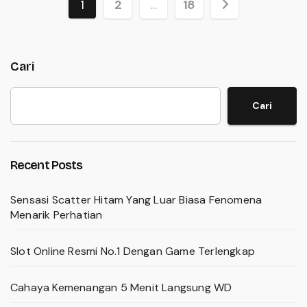
Paginasi
1
2
…
18
pos
Cari
Cari
Recent Posts
Sensasi Scatter Hitam Yang Luar Biasa Fenomena
Menarik Perhatian
Slot Online Resmi No.1 Dengan Game Terlengkap
Cahaya Kemenangan 5 Menit Langsung WD