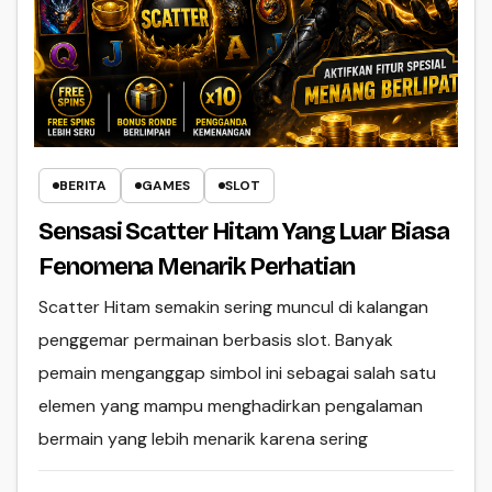
BERITA
GAMES
SLOT
Sensasi Scatter Hitam Yang Luar Biasa
Fenomena Menarik Perhatian
Scatter Hitam semakin sering muncul di kalangan
penggemar permainan berbasis slot. Banyak
pemain menganggap simbol ini sebagai salah satu
elemen yang mampu menghadirkan pengalaman
bermain yang lebih menarik karena sering