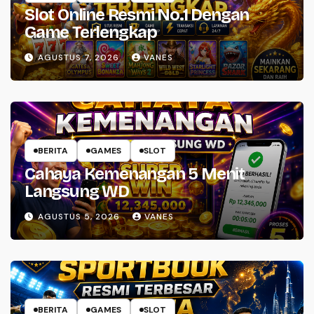
Slot Online Resmi No.1 Dengan
Game Terlengkap
AGUSTUS 7, 2026
VANES
BERITA
GAMES
SLOT
Cahaya Kemenangan 5 Menit
Langsung WD
AGUSTUS 5, 2026
VANES
BERITA
GAMES
SLOT