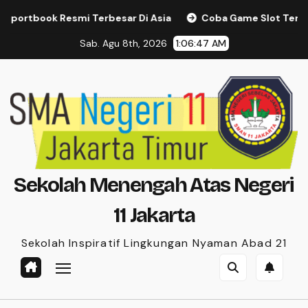
Skip
besar Di Asia
Coba Game Slot Terbaru dan Terupdate, yan
to
Sab. Agu 8th, 2026
1:06:49 AM
content
Sekolah Menengah Atas Negeri
11 Jakarta
Sekolah Inspiratif Lingkungan Nyaman Abad 21