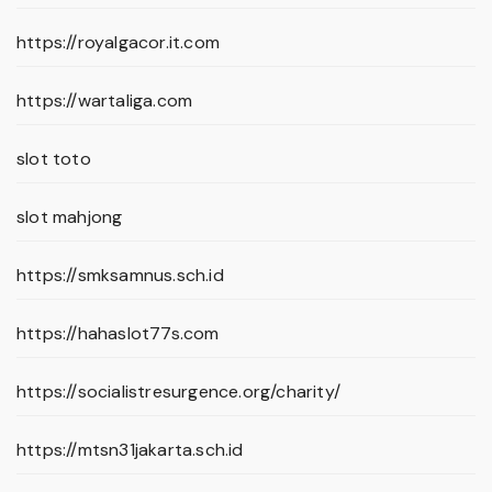
https://royalgacor.it.com
https://wartaliga.com
slot toto
slot mahjong
https://smksamnus.sch.id
https://hahaslot77s.com
https://socialistresurgence.org/charity/
https://mtsn31jakarta.sch.id