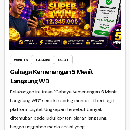
BERITA
GAMES
SLOT
Cahaya Kemenangan 5 Menit
Langsung WD
Belakangan ini, frasa “Cahaya Kemenangan 5 Menit
Langsung WD” semakin sering muncul di berbagai
platform digital. Ungkapan tersebut banyak
ditemukan pada judul konten, siaran langsung,
hingga unggahan media sosial yang