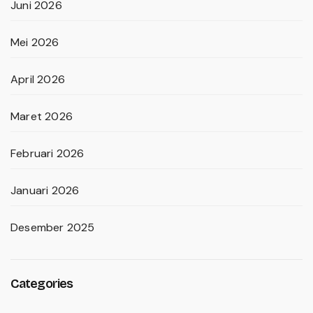
Juni 2026
Mei 2026
April 2026
Maret 2026
Februari 2026
Januari 2026
Desember 2025
Categories