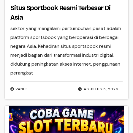
Situs Sportbook Resmi Terbesar Di
Asia
sektor yang mengalami pertumbuhan pesat adalah
platform sportsbook yang beroperasi di berbagai
negara Asia. Kehadiran situs sportsbook resmi
menjadi bagian dari transformasi industri digital,
didukung peningkatan akses internet, penggunaan
perangkat
VANES
AGUSTUS 5, 2026