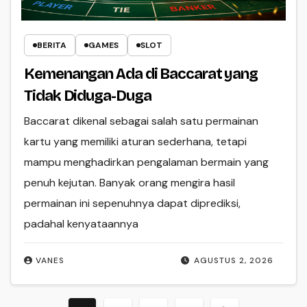
BERITA
GAMES
SLOT
Kemenangan Ada di Baccarat yang
Tidak Diduga-Duga
Baccarat dikenal sebagai salah satu permainan
kartu yang memiliki aturan sederhana, tetapi
mampu menghadirkan pengalaman bermain yang
penuh kejutan. Banyak orang mengira hasil
permainan ini sepenuhnya dapat diprediksi,
padahal kenyataannya
VANES
AGUSTUS 2, 2026