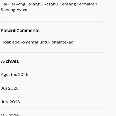
Hal-Hal yang Jarang Diketahui Tentang Permainan
Sabung Ayam
Recent Comments
Tidak ada komentar untuk ditampilkan.
Archives
Agustus 2026
Juli 2026
Juni 2026
Mei 2026