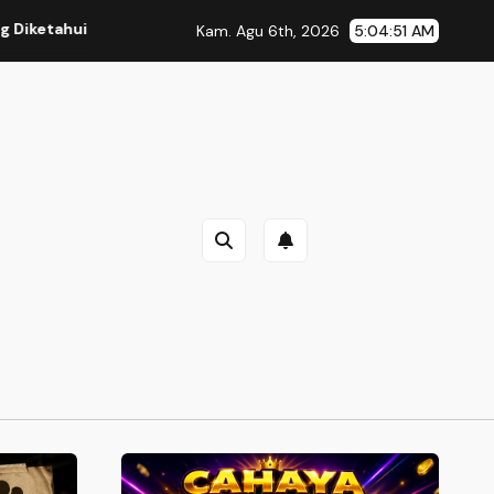
Tentang Permainan Sabung Ayam
Cahaya Kemenangan 5 
Kam. Agu 6th, 2026
5:04:53 AM
BERITA
GAMES
SLOT