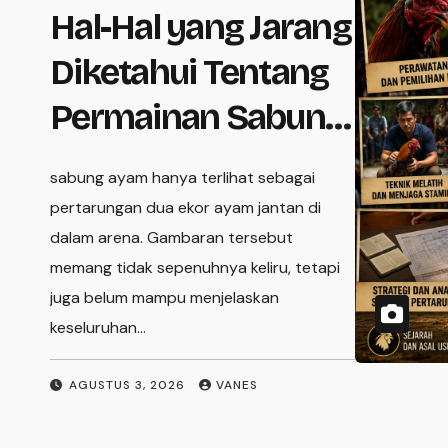
Cahaya
Kemenangan 5
Menit Langsung
WD
Belakangan ini, frasa “Cahaya
Kemenangan 5 Menit Langsung WD”
semakin sering muncul di berbagai
platform digital. Ungkapan tersebut
banyak ditemukan pada judul konten,
siaran langsung,…
AGUSTUS 5, 2026
VANES