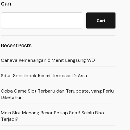
Cari
Cari
Recent Posts
Cahaya Kemenangan 5 Menit Langsung WD
Situs Sportbook Resmi Terbesar Di Asia
Coba Game Slot Terbaru dan Terupdate, yang Perlu
Diketahui
Main Slot Menang Besar Setiap Saat! Selalu Bisa
Terjadi?