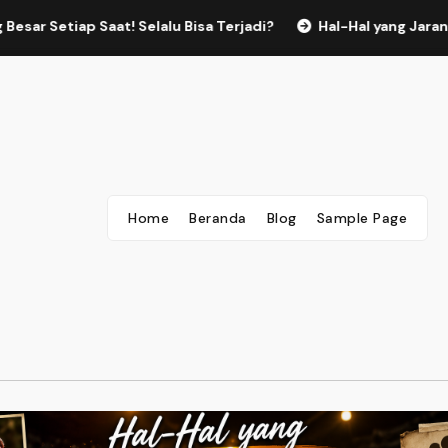
aat! Selalu Bisa Terjadi?
Hal-Hal yang Jarang Diketahui 
Home
Beranda
Blog
Sample Page