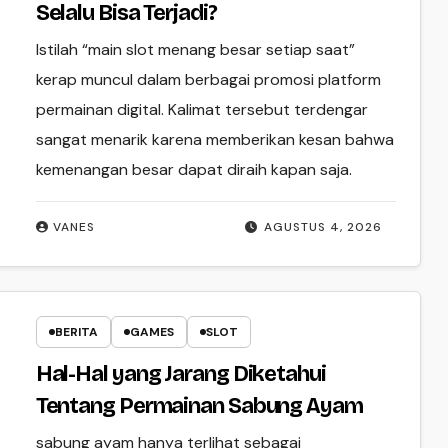
Selalu Bisa Terjadi?
Istilah “main slot menang besar setiap saat”
kerap muncul dalam berbagai promosi platform
permainan digital. Kalimat tersebut terdengar
sangat menarik karena memberikan kesan bahwa
kemenangan besar dapat diraih kapan saja.
VANES
AGUSTUS 4, 2026
BERITA
GAMES
SLOT
Hal-Hal yang Jarang Diketahui
Tentang Permainan Sabung Ayam
sabung ayam hanya terlihat sebagai