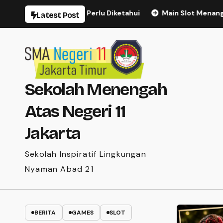
Skip
te, yang Perlu Diketahui
Main Slot Menang Besar Setiap S
Latest Post
to
content
Sekolah Menengah
Atas Negeri 11
Jakarta
Sekolah Inspiratif Lingkungan
Nyaman Abad 21
BERITA
GAMES
SLOT