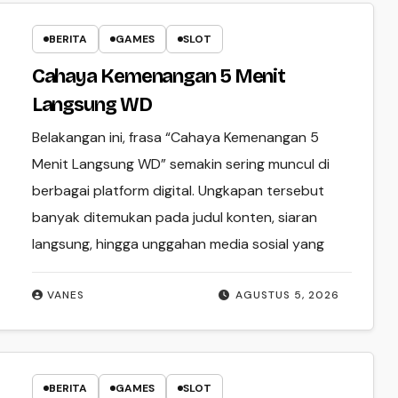
BERITA
GAMES
SLOT
Cahaya Kemenangan 5 Menit
Langsung WD
Belakangan ini, frasa “Cahaya Kemenangan 5
Menit Langsung WD” semakin sering muncul di
berbagai platform digital. Ungkapan tersebut
banyak ditemukan pada judul konten, siaran
langsung, hingga unggahan media sosial yang
VANES
AGUSTUS 5, 2026
BERITA
GAMES
SLOT