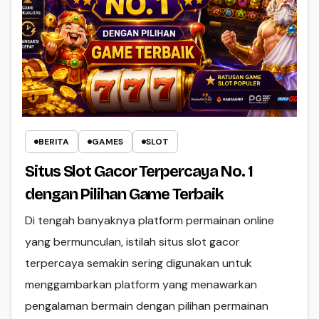
BERITA
GAMES
SLOT
Situs Slot Gacor Terpercaya No. 1
dengan Pilihan Game Terbaik
Di tengah banyaknya platform permainan online
yang bermunculan, istilah situs slot gacor
terpercaya semakin sering digunakan untuk
menggambarkan platform yang menawarkan
pengalaman bermain dengan pilihan permainan