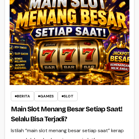
BERITA
GAMES
SLOT
Main Slot Menang Besar Setiap Saat!
Selalu Bisa Terjadi?
Istilah “main slot menang besar setiap saat” kerap