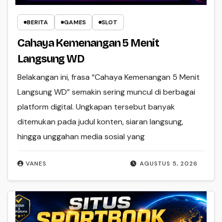
BERITA
GAMES
SLOT
Cahaya Kemenangan 5 Menit
Langsung WD
Belakangan ini, frasa “Cahaya Kemenangan 5 Menit
Langsung WD” semakin sering muncul di berbagai
platform digital. Ungkapan tersebut banyak
ditemukan pada judul konten, siaran langsung,
hingga unggahan media sosial yang
VANES
AGUSTUS 5, 2026