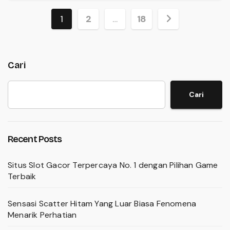
Paginasi
1
2
…
18
pos
Cari
Cari
Recent Posts
Situs Slot Gacor Terpercaya No. 1 dengan Pilihan Game
Terbaik
Sensasi Scatter Hitam Yang Luar Biasa Fenomena
Menarik Perhatian