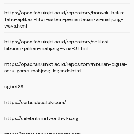
https://opac.fah.uinjkt.ac.id/repository/banyak-belum-
tahu-aplikasi-fitur-sistem-pemantauan-ai-mahjong-
ways.html
https://opac.fah.uinjkt.ac.id/repository/aplikasi-
hiburan-pilihan-mahjong-wins-3.html
https://opac.fah.uinjkt.ac.id/repository/hiburan-digital-
seru-game-mahjong-legenda.html
ugbet88
https://curbsidecafelv.com/
https://celebritynetworthwiki.org