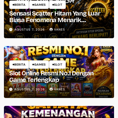
BERITA
GAMES
SLOT
Sensasi Scatter Hitam Yang Luar
Biasa Fenomena Menarik
Perhatian
AGUSTUS 7, 2026
VANES
BERITA
GAMES
SLOT
Slot Online Resmi No.1 Dengan
Game Terlengkap
AGUSTUS 7, 2026
VANES