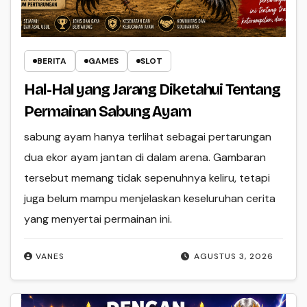
BERITA
GAMES
SLOT
Hal-Hal yang Jarang Diketahui Tentang
Permainan Sabung Ayam
sabung ayam hanya terlihat sebagai pertarungan
dua ekor ayam jantan di dalam arena. Gambaran
tersebut memang tidak sepenuhnya keliru, tetapi
juga belum mampu menjelaskan keseluruhan cerita
yang menyertai permainan ini.
VANES
AGUSTUS 3, 2026