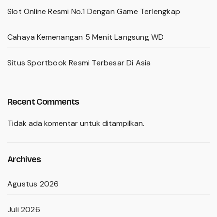
Slot Online Resmi No.1 Dengan Game Terlengkap
Cahaya Kemenangan 5 Menit Langsung WD
Situs Sportbook Resmi Terbesar Di Asia
Recent Comments
Tidak ada komentar untuk ditampilkan.
Archives
Agustus 2026
Juli 2026