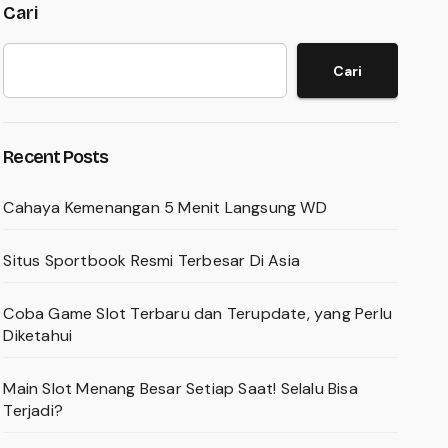
Cari
Cari
Recent Posts
Cahaya Kemenangan 5 Menit Langsung WD
Situs Sportbook Resmi Terbesar Di Asia
Coba Game Slot Terbaru dan Terupdate, yang Perlu
Diketahui
Main Slot Menang Besar Setiap Saat! Selalu Bisa
Terjadi?