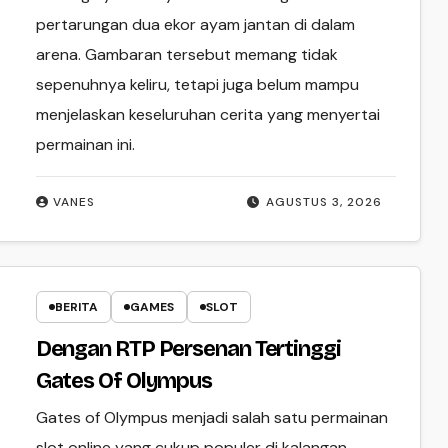
pertarungan dua ekor ayam jantan di dalam
arena. Gambaran tersebut memang tidak
sepenuhnya keliru, tetapi juga belum mampu
menjelaskan keseluruhan cerita yang menyertai
permainan ini.
VANES
AGUSTUS 3, 2026
BERITA
GAMES
SLOT
Dengan RTP Persenan Tertinggi
Gates Of Olympus
Gates of Olympus menjadi salah satu permainan
slot online yang cukup populer di kalangan