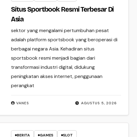
Situs Sportbook Resmi Terbesar Di
Asia
sektor yang mengalami pertumbuhan pesat
adalah platform sportsbook yang beroperasi di
berbagai negara Asia. Kehadiran situs
sportsbook resmi menjadi bagian dari
transformasi industri digital, didukung
peningkatan akses internet, penggunaan
perangkat
VANES
AGUSTUS 5, 2026
BERITA
GAMES
SLOT