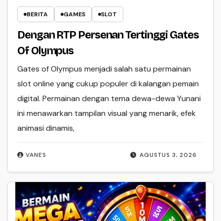
BERITA
GAMES
SLOT
Dengan RTP Persenan Tertinggi Gates
Of Olympus
Gates of Olympus menjadi salah satu permainan
slot online yang cukup populer di kalangan pemain
digital. Permainan dengan tema dewa-dewa Yunani
ini menawarkan tampilan visual yang menarik, efek
animasi dinamis,
VANES
AGUSTUS 3, 2026