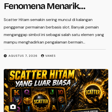
Fenomena Menarik
kat
Perhatian
onl
Scatter Hitam semakin sering muncul di kalangan
kol
penggemar permainan berbasis slot. Banyak pemain
tek
menganggap simbol ini sebagai salah satu elemen yang
mampu menghadirkan pengalaman bermain…
AGUSTUS 7, 2026
VANES