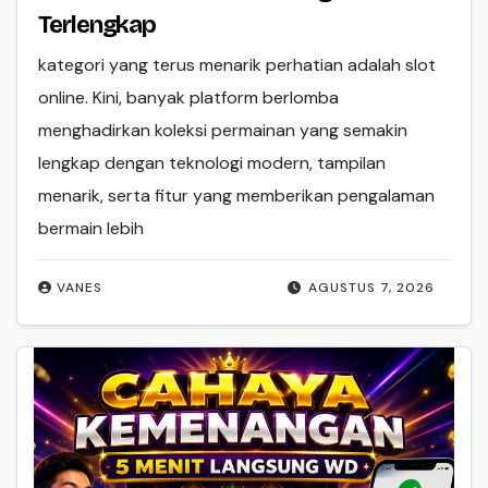
Terlengkap
kategori yang terus menarik perhatian adalah slot
online. Kini, banyak platform berlomba
menghadirkan koleksi permainan yang semakin
lengkap dengan teknologi modern, tampilan
menarik, serta fitur yang memberikan pengalaman
bermain lebih
VANES
AGUSTUS 7, 2026