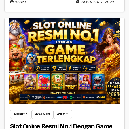
VANES
AGUSTUS 7, 2026
BERITA
GAMES
SLOT
Slot Online Resmi No.1 Dengan Game