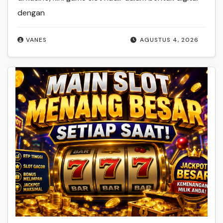
dengan
VANES
AGUSTUS 4, 2026