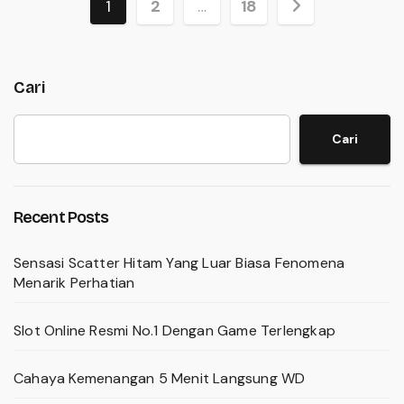
Paginasi
1
2
…
18
pos
Cari
Cari
Recent Posts
Sensasi Scatter Hitam Yang Luar Biasa Fenomena
Menarik Perhatian
Slot Online Resmi No.1 Dengan Game Terlengkap
Cahaya Kemenangan 5 Menit Langsung WD