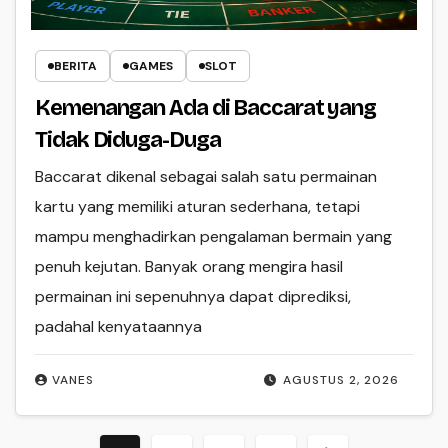
BERITA
GAMES
SLOT
Kemenangan Ada di Baccarat yang
Tidak Diduga-Duga
Baccarat dikenal sebagai salah satu permainan
kartu yang memiliki aturan sederhana, tetapi
mampu menghadirkan pengalaman bermain yang
penuh kejutan. Banyak orang mengira hasil
permainan ini sepenuhnya dapat diprediksi,
padahal kenyataannya
VANES
AGUSTUS 2, 2026