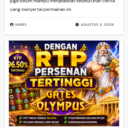
juga belum mampu menjelaskan keseluruhan cerita
yang menyertai permainan ini.
VANES
AGUSTUS 3, 2026