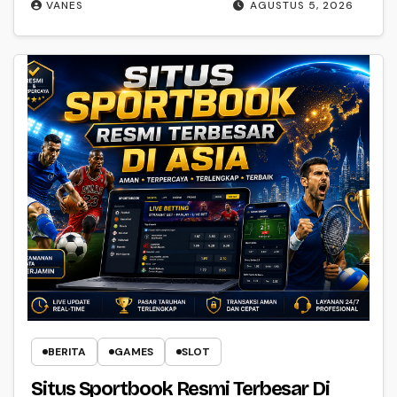
VANES
AGUSTUS 5, 2026
BERITA
GAMES
SLOT
Situs Sportbook Resmi Terbesar Di