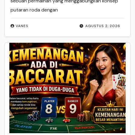
sebuah permainan yang menggabungkan konsep
putaran roda dengan
VANES
AGUSTUS 2, 2026