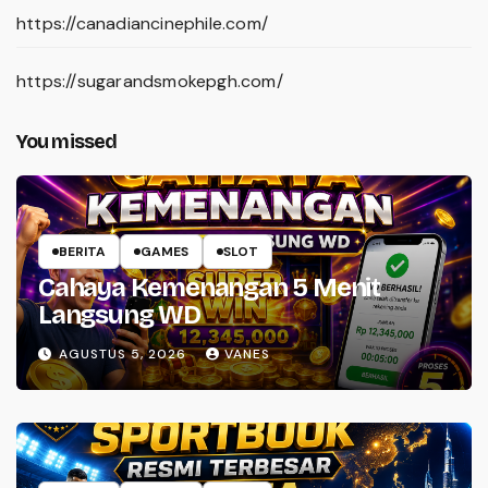
https://canadiancinephile.com/
https://sugarandsmokepgh.com/
You missed
BERITA
GAMES
SLOT
Cahaya Kemenangan 5 Menit
Langsung WD
AGUSTUS 5, 2026
VANES