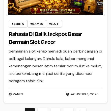
BERITA
GAMES
SLOT
Rahasia Di Balik Jackpot Besar
Bermain Slot Gacor
permainan slot kerap menjadi buah perbincangan di
pelbagai kalangan. Dahulu kala, kabar mengenai
kemenangan besar lazim tersiar dari mulut ke mulut,
lalu berkembang menjadi cerita yang dibumbui
beragam tafsir. Kini,
VANES
AGUSTUS 1, 2026