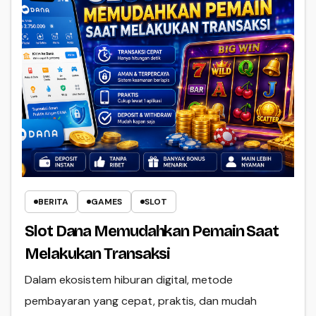
BERITA
GAMES
SLOT
Slot Dana Memudahkan Pemain Saat
Melakukan Transaksi
Dalam ekosistem hiburan digital, metode
pembayaran yang cepat, praktis, dan mudah