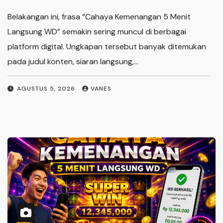
akangan ini, frasa “Cahaya Kemenangan 5 Menit
sektor 
gsung WD” semakin sering muncul di berbagai
platfor
tform digital. Ungkapan tersebut banyak ditemukan
negara 
a judul konten, siaran langsung,…
bagian d
GUSTUS 5, 2026
VANES
AGUS