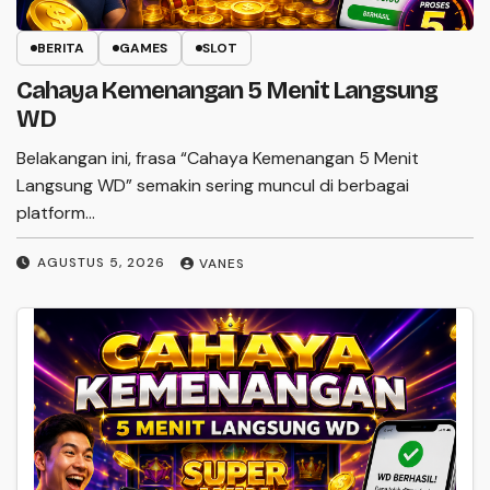
BERITA
GAMES
SLOT
Cahaya Kemenangan 5 Menit Langsung
WD
Belakangan ini, frasa “Cahaya Kemenangan 5 Menit
Langsung WD” semakin sering muncul di berbagai
platform…
AGUSTUS 5, 2026
VANES