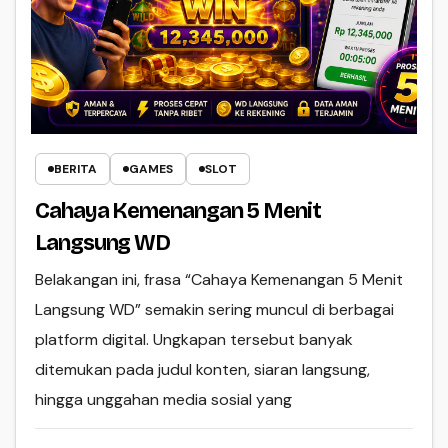
BERITA
GAMES
SLOT
Cahaya Kemenangan 5 Menit
Langsung WD
Belakangan ini, frasa “Cahaya Kemenangan 5 Menit
Langsung WD” semakin sering muncul di berbagai
platform digital. Ungkapan tersebut banyak
ditemukan pada judul konten, siaran langsung,
hingga unggahan media sosial yang