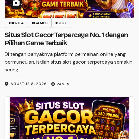
BERITA
GAMES
SLOT
Situs Slot Gacor Terpercaya No. 1 dengan
Pilihan Game Terbaik
Di tengah banyaknya platform permainan online yang
bermunculan, istilah situs slot gacor terpercaya semakin
sering…
AGUSTUS 8, 2026
VANES