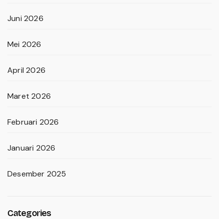
Juni 2026
Mei 2026
April 2026
Maret 2026
Februari 2026
Januari 2026
Desember 2025
Categories