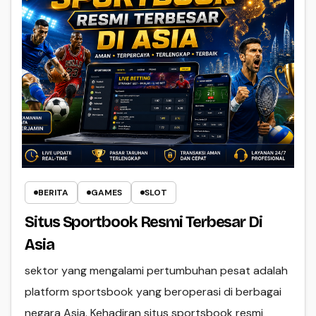
BERITA
GAMES
SLOT
Situs Sportbook Resmi Terbesar Di
Asia
sektor yang mengalami pertumbuhan pesat adalah
platform sportsbook yang beroperasi di berbagai
negara Asia. Kehadiran situs sportsbook resmi