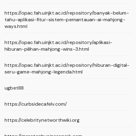
https://opac.fah.uinjkt.ac.id/repository/banyak-belum-
tahu-aplikasi-fitur-sistem-pemantauan-ai-mahjong-
ways.html
https://opac.fah.uinjkt.ac.id/repository/aplikasi-
hiburan-pilihan-mahjong-wins-3.html
https://opac.fah.uinjkt.ac.id/repository/hiburan-digital-
seru-game-mahjong-legenda.html
ugbet88
https://curbsidecafelv.com/
https://celebritynetworthwiki.org