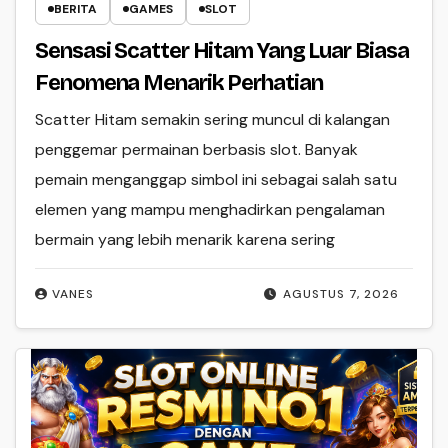
BERITA
GAMES
SLOT
Sensasi Scatter Hitam Yang Luar Biasa
Fenomena Menarik Perhatian
Scatter Hitam semakin sering muncul di kalangan
penggemar permainan berbasis slot. Banyak
pemain menganggap simbol ini sebagai salah satu
elemen yang mampu menghadirkan pengalaman
bermain yang lebih menarik karena sering
VANES
AGUSTUS 7, 2026