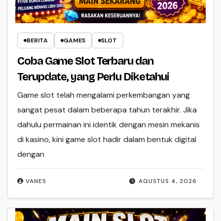
BERITA
GAMES
SLOT
Coba Game Slot Terbaru dan
Terupdate, yang Perlu Diketahui
Game slot telah mengalami perkembangan yang
sangat pesat dalam beberapa tahun terakhir. Jika
dahulu permainan ini identik dengan mesin mekanis
di kasino, kini game slot hadir dalam bentuk digital
dengan
VANES
AGUSTUS 4, 2026