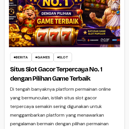
BERITA
GAMES
SLOT
Situs Slot Gacor Terpercaya No. 1
dengan Pilihan Game Terbaik
Di tengah banyaknya platform permainan online
yang bermunculan, istilah situs slot gacor
terpercaya semakin sering digunakan untuk
menggambarkan platform yang menawarkan
pengalaman bermain dengan pilihan permainan