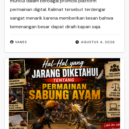
muncul dalam berbagai promosi platform
permainan digital. Kalimat tersebut terdengar
sangat menarik karena memberikan kesan bahwa
kemenangan besar dapat diraih kapan saja.
VANES
AGUSTUS 4, 2026