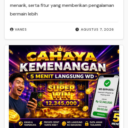
menarik, serta fitur yang memberikan pengalaman
bermain lebih
VANES
AGUSTUS 7, 2026