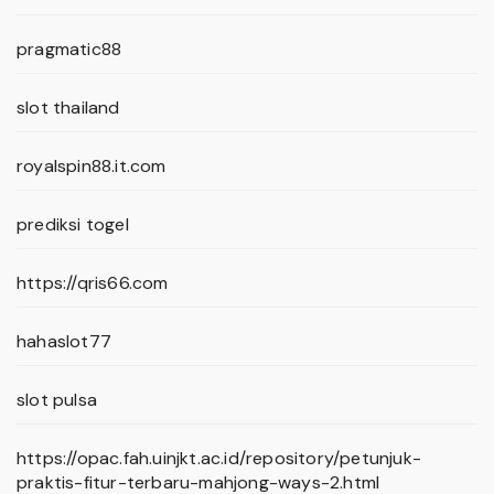
pragmatic88
slot thailand
royalspin88.it.com
prediksi togel
https://qris66.com
hahaslot77
slot pulsa
https://opac.fah.uinjkt.ac.id/repository/petunjuk-
praktis-fitur-terbaru-mahjong-ways-2.html