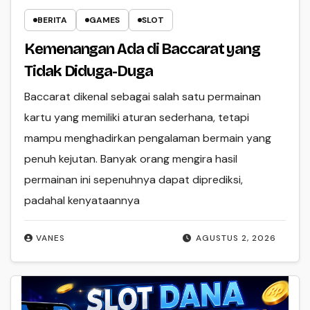
BERITA
GAMES
SLOT
Kemenangan Ada di Baccarat yang
Tidak Diduga-Duga
Baccarat dikenal sebagai salah satu permainan
kartu yang memiliki aturan sederhana, tetapi
mampu menghadirkan pengalaman bermain yang
penuh kejutan. Banyak orang mengira hasil
permainan ini sepenuhnya dapat diprediksi,
padahal kenyataannya
VANES
AGUSTUS 2, 2026