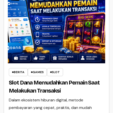
BERITA
GAMES
SLOT
Slot Dana Memudahkan Pemain Saat
Melakukan Transaksi
Dalam ekosistem hiburan digital, metode
pembayaran yang cepat, praktis, dan mudah