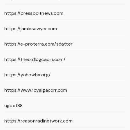
https://pressboltnews.com
https://jamiesawyer.com
https://e-proterra.com/scatter
https://theoldlogcabin.com/
https://yahowha.org/
https://www.royalgacorr.com
ugbet88
https://reasonradinetwork.com