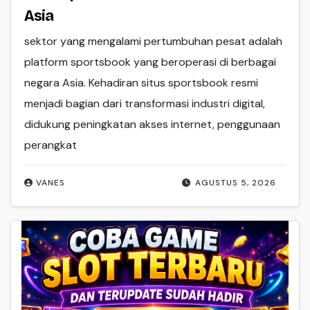
Asia
sektor yang mengalami pertumbuhan pesat adalah
platform sportsbook yang beroperasi di berbagai
negara Asia. Kehadiran situs sportsbook resmi
menjadi bagian dari transformasi industri digital,
didukung peningkatan akses internet, penggunaan
perangkat
VANES
AGUSTUS 5, 2026