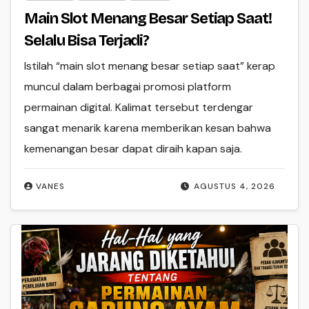
Main Slot Menang Besar Setiap Saat!
Selalu Bisa Terjadi?
Istilah “main slot menang besar setiap saat” kerap
muncul dalam berbagai promosi platform
permainan digital. Kalimat tersebut terdengar
sangat menarik karena memberikan kesan bahwa
kemenangan besar dapat diraih kapan saja.
VANES
AGUSTUS 4, 2026