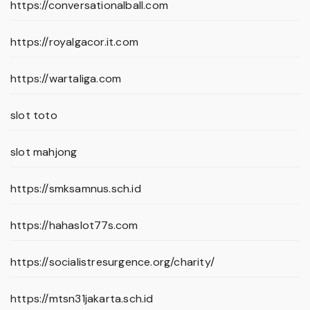
https://conversationalball.com
https://royalgacor.it.com
https://wartaliga.com
slot toto
slot mahjong
https://smksamnus.sch.id
https://hahaslot77s.com
https://socialistresurgence.org/charity/
https://mtsn31jakarta.sch.id