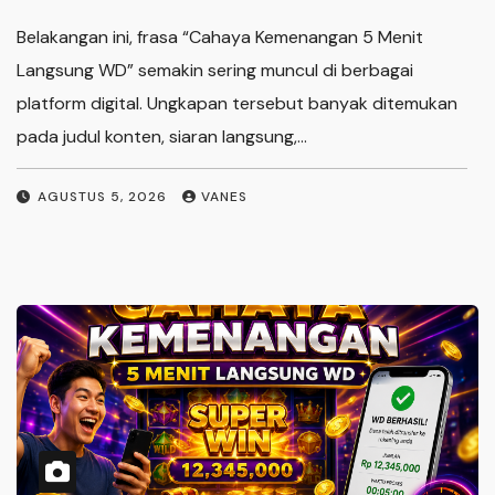
ya Kemenangan 5 Menit
sektor yang mengalami pertumb
g muncul di berbagai
platform sportsbook yang berop
tersebut banyak ditemukan
negara Asia. Kehadiran situs sp
ngsung,…
bagian dari transformasi industri
AGUSTUS 5, 2026
VANES