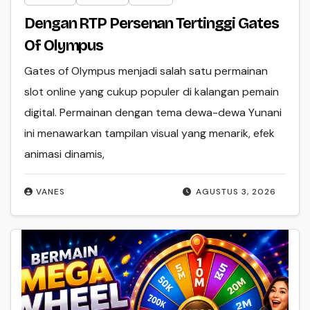
Dengan RTP Persenan Tertinggi Gates
Of Olympus
Gates of Olympus menjadi salah satu permainan
slot online yang cukup populer di kalangan pemain
digital. Permainan dengan tema dewa-dewa Yunani
ini menawarkan tampilan visual yang menarik, efek
animasi dinamis,
VANES
AGUSTUS 3, 2026