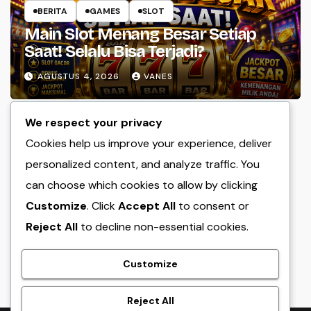
BERITA
GAMES
SLOT
Main Slot Menang Besar Setiap
Saat! Selalu Bisa Terjadi?
AGUSTUS 4, 2026
VANES
We respect your privacy
Cookies help us improve your experience, deliver
personalized content, and analyze traffic. You
can choose which cookies to allow by clicking
Customize
. Click
Accept All
to consent or
Reject All
to decline non-essential cookies.
Sekolah Menengah Atas
Negeri 11 Jakarta
Customize
Reject All