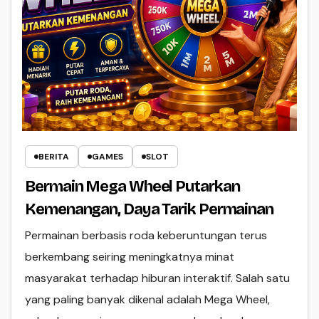
BERITA
GAMES
SLOT
Bermain Mega Wheel Putarkan
Kemenangan, Daya Tarik Permainan
Permainan berbasis roda keberuntungan terus
berkembang seiring meningkatnya minat
masyarakat terhadap hiburan interaktif. Salah satu
yang paling banyak dikenal adalah Mega Wheel,