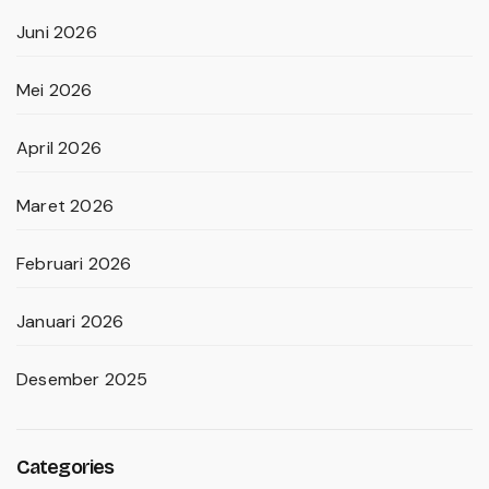
Juni 2026
Mei 2026
April 2026
Maret 2026
Februari 2026
Januari 2026
Desember 2025
Categories