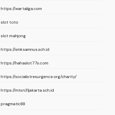
https://wartaliga.com
slot toto
slot mahjong
https://smksamnus.sch.id
https://hahaslot77s.com
https://socialistresurgence.org/charity/
https://mtsn31jakarta.sch.id
pragmatic88