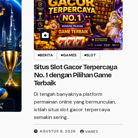
Sensasi Scatter
Hitam Yang Luar
Biasa Fenomena
Menarik Perhatian
Scatter Hitam semakin sering muncul di
BERITA
GAMES
SLOT
kalangan penggemar permainan berbasis
Situs Slot Gacor Terpercaya
slot. Banyak pemain menganggap simbol
No. 1 dengan Pilihan Game
ini sebagai salah satu elemen yang
Terbaik
mampu menghadirkan pengalaman
Di tengah banyaknya platform
bermain…
permainan online yang bermunculan,
istilah situs slot gacor terpercaya
semakin sering…
AGUSTUS 7, 2026
VANES
AGUSTUS 8, 2026
VANES