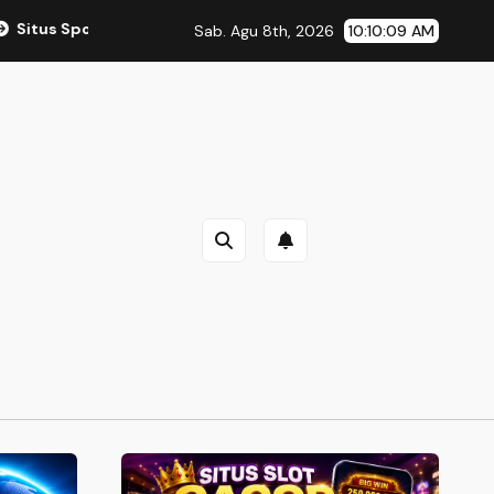
book Resmi Terbesar Di Asia
Situs Slot Gacor Terpercay
Sab. Agu 8th, 2026
10:10:11 AM
BERITA
GAMES
SLOT