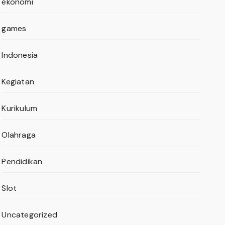
ekonomi
games
Indonesia
Kegiatan
Kurikulum
Olahraga
Pendidikan
Slot
Uncategorized