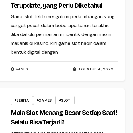
Terupdate, yang Perlu Diketahui
Game slot telah mengalami perkembangan yang
sangat pesat dalam beberapa tahun terakhir.
Jika dahulu permainan ini identik dengan mesin
mekanis di kasino, kini game slot hadir dalam
bentuk digital dengan
VANES
AGUSTUS 4, 2026
BERITA
GAMES
SLOT
Main Slot Menang Besar Setiap Saat!
Selalu Bisa Terjadi?