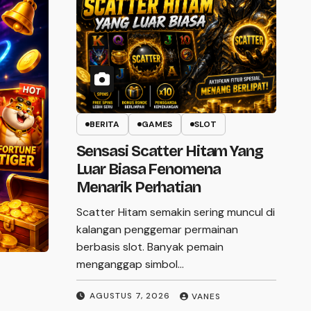
Slot Online Resmi
No.1 Dengan Game
Terlengkap
kategori yang terus menarik perhatian
BERITA
GAMES
SLOT
adalah slot online. Kini, banyak platform
Sensasi Scatter Hitam Yang
berlomba menghadirkan koleksi
Luar Biasa Fenomena
permainan yang semakin lengkap dengan
Menarik Perhatian
teknologi modern, tampilan menarik,
Scatter Hitam semakin sering muncul di
serta fitur…
kalangan penggemar permainan
berbasis slot. Banyak pemain
menganggap simbol…
AGUSTUS 7, 2026
VANES
AGUSTUS 7, 2026
VANES