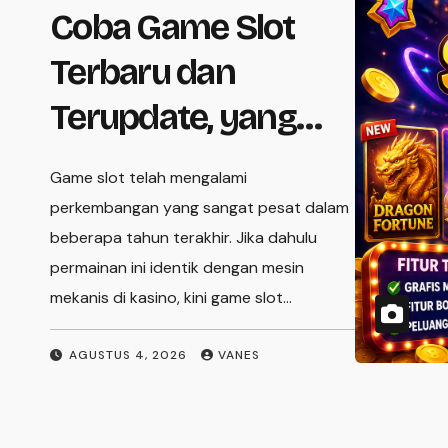
Sensasi Scatter
Hitam Yang Luar
Biasa Fenomena
Menarik Perhatian
Scatter Hitam semakin sering muncul di
kalangan penggemar permainan berbasis
slot. Banyak pemain menganggap simbol
ini sebagai salah satu elemen yang
mampu menghadirkan pengalaman
bermain…
AGUSTUS 7, 2026
VANES