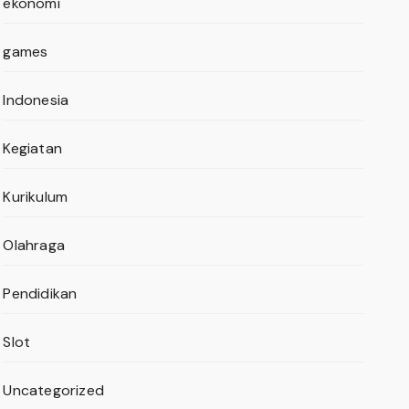
ekonomi
games
Indonesia
Kegiatan
Kurikulum
Olahraga
Pendidikan
Slot
Uncategorized