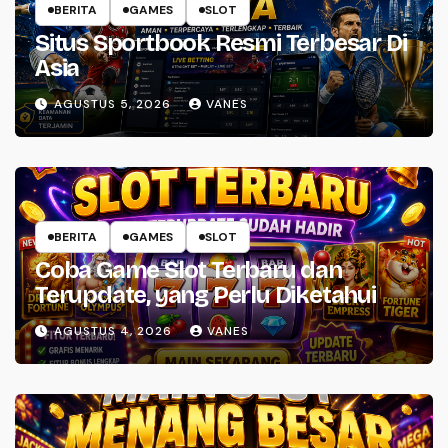
BERITA
GAMES
SLOT
Situs Sportbook Resmi Terbesar Di
Asia
AGUSTUS 5, 2026
VANES
BERITA
GAMES
SLOT
Coba Game Slot Terbaru dan
Terupdate, yang Perlu Diketahui
AGUSTUS 4, 2026
VANES