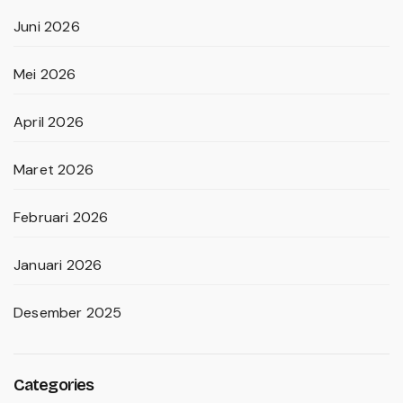
Juni 2026
Mei 2026
April 2026
Maret 2026
Februari 2026
Januari 2026
Desember 2025
Categories