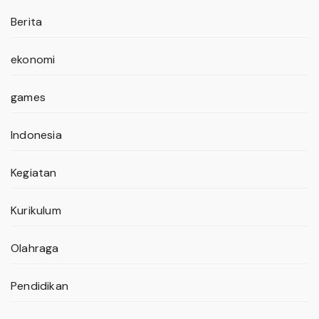
Berita
ekonomi
games
Indonesia
Kegiatan
Kurikulum
Olahraga
Pendidikan