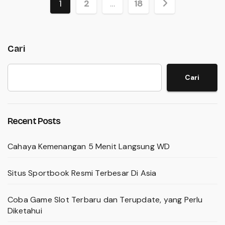
Paginasi
1
2
…
18
pos
Cari
Cari
Recent Posts
Cahaya Kemenangan 5 Menit Langsung WD
Situs Sportbook Resmi Terbesar Di Asia
Coba Game Slot Terbaru dan Terupdate, yang Perlu
Diketahui