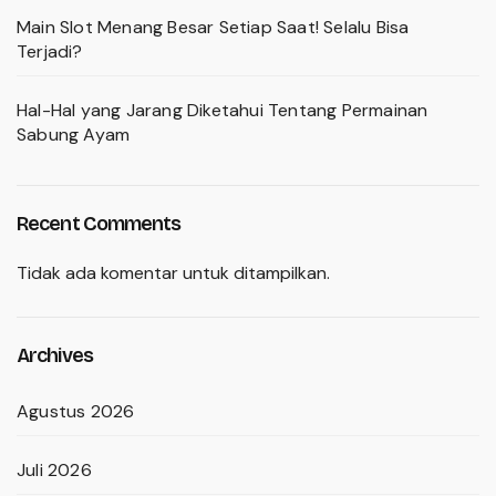
Main Slot Menang Besar Setiap Saat! Selalu Bisa
Terjadi?
Hal-Hal yang Jarang Diketahui Tentang Permainan
Sabung Ayam
Recent Comments
Tidak ada komentar untuk ditampilkan.
Archives
Agustus 2026
Juli 2026