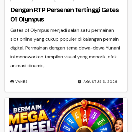
Dengan RTP Persenan Tertinggi Gates
Of Olympus
Gates of Olympus menjadi salah satu permainan
slot online yang cukup populer di kalangan pemain
digital. Permainan dengan tema dewa-dewa Yunani
ini menawarkan tampilan visual yang menarik, efek
animasi dinamis,
VANES
AGUSTUS 3, 2026