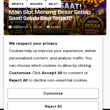
BERITA
GAMES
SLOT
Main Slot Menang Besar Setiap
Saat! Selalu Bisa Terjadi?
AGUSTUS 4, 2026
VANES
We respect your privacy
Cookies help us improve your experience, deliver
personalized content, and analyze traffic. You
can choose which cookies to allow by clicking
Customize
. Click
Accept All
to consent or
Reject All
to decline non-essential cookies.
Sekolah Menengah Atas
Negeri 11 Jakarta
Customize
Reject All