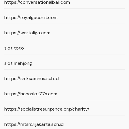
https://conversationalball.com
https://royalgacor.it.com
https://wartaliga.com
slot toto
slot mahjong
https://smksamnus.sch.id
https://hahaslot77s.com
https://socialistresurgence.org/charity/
https://mtsn31jakarta.sch.id