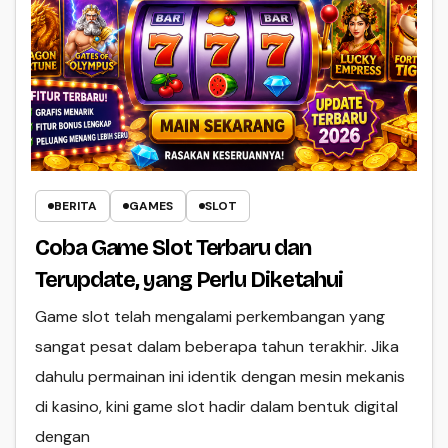
BERITA
GAMES
SLOT
Coba Game Slot Terbaru dan
Terupdate, yang Perlu Diketahui
Game slot telah mengalami perkembangan yang
sangat pesat dalam beberapa tahun terakhir. Jika
dahulu permainan ini identik dengan mesin mekanis
di kasino, kini game slot hadir dalam bentuk digital
dengan