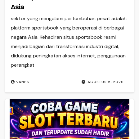
Asia
sektor yang mengalami pertumbuhan pesat adalah
platform sportsbook yang beroperasi di berbagai
negara Asia. Kehadiran situs sportsbook resmi
menjadi bagian dari transformasi industri digital,
didukung peningkatan akses internet, penggunaan
perangkat
VANES
AGUSTUS 5, 2026