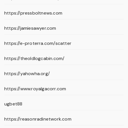
https://pressboltnews.com
https://jamiesawyer.com
https://e-proterra.com/scatter
https://theoldlogcabin.com/
https://yahowha.org/
https://www.royalgacorr.com
ugbet88
https://reasonradinetwork.com