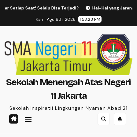
Skip
 Bisa Terjadi?
Hal-Hal yang Jarang Diketahui Tentang Pe
to
Kam. Agu 6th, 2026
1:53:25 PM
content
Sekolah Menengah Atas Negeri
11 Jakarta
Sekolah Inspiratif Lingkungan Nyaman Abad 21