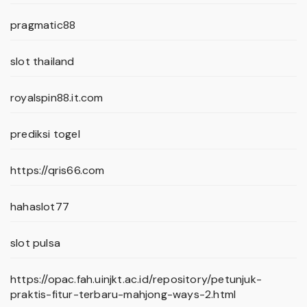
pragmatic88
slot thailand
royalspin88.it.com
prediksi togel
https://qris66.com
hahaslot77
slot pulsa
https://opac.fah.uinjkt.ac.id/repository/petunjuk-
praktis-fitur-terbaru-mahjong-ways-2.html