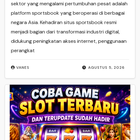
sektor yang mengalami pertumbuhan pesat adalah
platform sportsbook yang beroperasi di berbagai
negara Asia. Kehadiran situs sportsbook resmi
menjadi bagian dari transformasi industri digital,
didukung peningkatan akses internet, penggunaan
perangkat
VANES
AGUSTUS 5, 2026