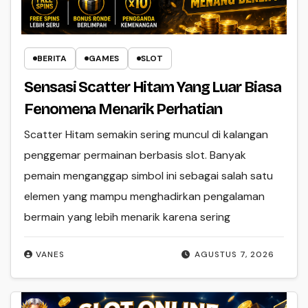
BERITA
GAMES
SLOT
Sensasi Scatter Hitam Yang Luar Biasa
Fenomena Menarik Perhatian
Scatter Hitam semakin sering muncul di kalangan
penggemar permainan berbasis slot. Banyak
pemain menganggap simbol ini sebagai salah satu
elemen yang mampu menghadirkan pengalaman
bermain yang lebih menarik karena sering
VANES
AGUSTUS 7, 2026