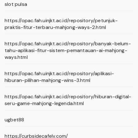
slot pulsa
https://opac.fah.uinjkt.ac.id/repository/petunjuk-
praktis-fitur-terbaru-mahjong-ways-2.html
https://opac.fah.uinjkt.ac.id/repository/banyak-belum-
tahu-aplikasi-fitur-sistem-pemantauan-ai-mahjong-
ways.html
https://opac.fah.uinjkt.ac.id/repository/aplikasi-
hiburan-pilihan-mahjong-wins-3.html
https://opac.fah.uinjkt.ac.id/repository/hiburan-digital-
seru-game-mahjong-legenda.html
ugbet88
https://curbsidecafelv.com/