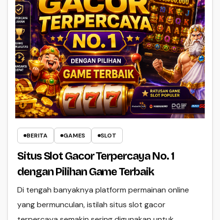
BERITA
GAMES
SLOT
Situs Slot Gacor Terpercaya No. 1
dengan Pilihan Game Terbaik
Di tengah banyaknya platform permainan online
yang bermunculan, istilah situs slot gacor
terpercaya semakin sering digunakan untuk