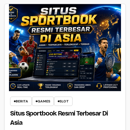
BERITA
GAMES
SLOT
Situs Sportbook Resmi Terbesar Di
Asia