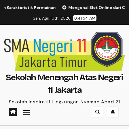
Skip
ainan
Mengenal Slot Online dari Cara Bermain hingga Fitu
to
Sen. Agu 10th, 2026
6:41:56 AM
content
Sekolah Menengah Atas Negeri
11 Jakarta
Sekolah Inspiratif Lingkungan Nyaman Abad 21