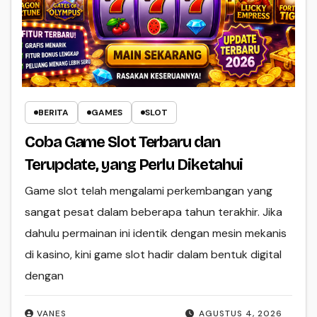
BERITA
GAMES
SLOT
Coba Game Slot Terbaru dan
Terupdate, yang Perlu Diketahui
Game slot telah mengalami perkembangan yang
sangat pesat dalam beberapa tahun terakhir. Jika
dahulu permainan ini identik dengan mesin mekanis
di kasino, kini game slot hadir dalam bentuk digital
dengan
VANES
AGUSTUS 4, 2026