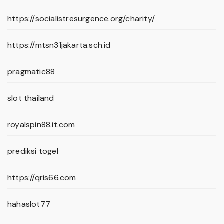
https://socialistresurgence.org/charity/
https://mtsn31jakarta.sch.id
pragmatic88
slot thailand
royalspin88.it.com
prediksi togel
https://qris66.com
hahaslot77