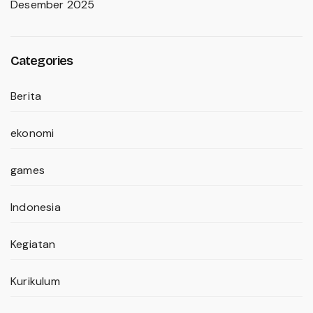
Desember 2025
Categories
Berita
ekonomi
games
Indonesia
Kegiatan
Kurikulum