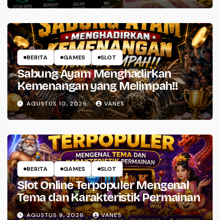
BERITA
GAMES
SLOT
Sabung Ayam Menghadirkan
Kemenangan yang Melimpah!!
AGUSTUS 10, 2026
VANES
BERITA
GAMES
SLOT
Slot Online Terpopuler Mengenal
Tema dan Karakteristik Permainan
AGUSTUS 9, 2026
VANES