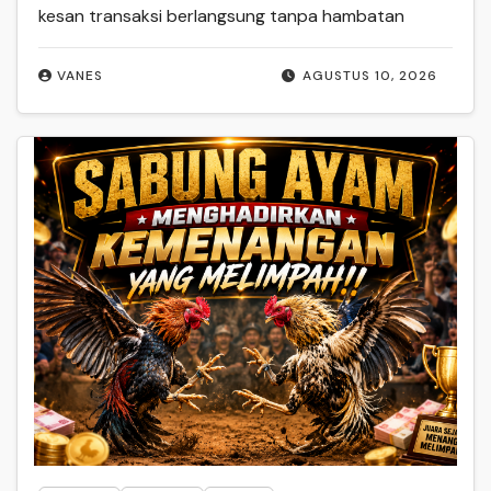
kesan transaksi berlangsung tanpa hambatan
VANES
AGUSTUS 10, 2026