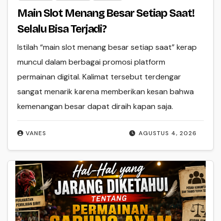
Main Slot Menang Besar Setiap Saat!
Selalu Bisa Terjadi?
Istilah “main slot menang besar setiap saat” kerap
muncul dalam berbagai promosi platform
permainan digital. Kalimat tersebut terdengar
sangat menarik karena memberikan kesan bahwa
kemenangan besar dapat diraih kapan saja.
VANES
AGUSTUS 4, 2026