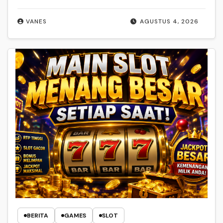
VANES
AGUSTUS 4, 2026
BERITA
GAMES
SLOT