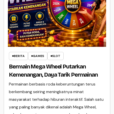
BERITA
GAMES
SLOT
Bermain Mega Wheel Putarkan
Kemenangan, Daya Tarik Permainan
Permainan berbasis roda keberuntungan terus
berkembang seiring meningkatnya minat
masyarakat terhadap hiburan interaktif. Salah satu
yang paling banyak dikenal adalah Mega Wheel,