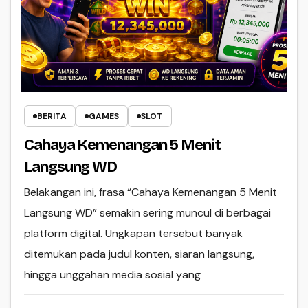
BERITA
GAMES
SLOT
Cahaya Kemenangan 5 Menit
Langsung WD
Belakangan ini, frasa “Cahaya Kemenangan 5 Menit
Langsung WD” semakin sering muncul di berbagai
platform digital. Ungkapan tersebut banyak
ditemukan pada judul konten, siaran langsung,
hingga unggahan media sosial yang