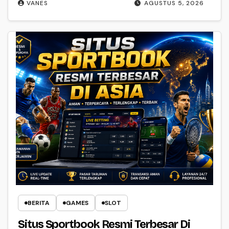
VANES
AGUSTUS 5, 2026
BERITA
GAMES
SLOT
Situs Sportbook Resmi Terbesar Di