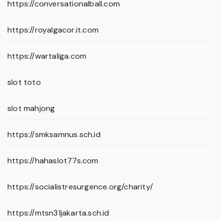
https://conversationalball.com
https://royalgacor.it.com
https://wartaliga.com
slot toto
slot mahjong
https://smksamnus.sch.id
https://hahaslot77s.com
https://socialistresurgence.org/charity/
https://mtsn31jakarta.sch.id