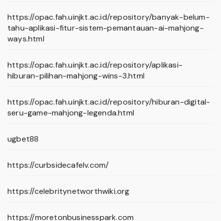
https://opac.fah.uinjkt.ac.id/repository/banyak-belum-
tahu-aplikasi-fitur-sistem-pemantauan-ai-mahjong-
ways.html
https://opac.fah.uinjkt.ac.id/repository/aplikasi-
hiburan-pilihan-mahjong-wins-3.html
https://opac.fah.uinjkt.ac.id/repository/hiburan-digital-
seru-game-mahjong-legenda.html
ugbet88
https://curbsidecafelv.com/
https://celebritynetworthwiki.org
https://moretonbusinesspark.com