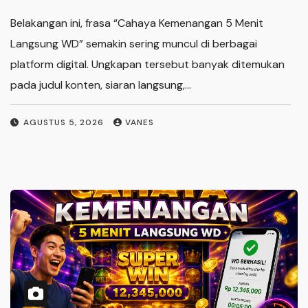
gan ini, frasa “Cahaya Kemenangan 5 Menit
sektor yan
g WD” semakin sering muncul di berbagai
platform sp
m digital. Ungkapan tersebut banyak ditemukan
negara Asia
ul konten, siaran langsung,…
bagian dari 
US 5, 2026
VANES
AGUSTUS 