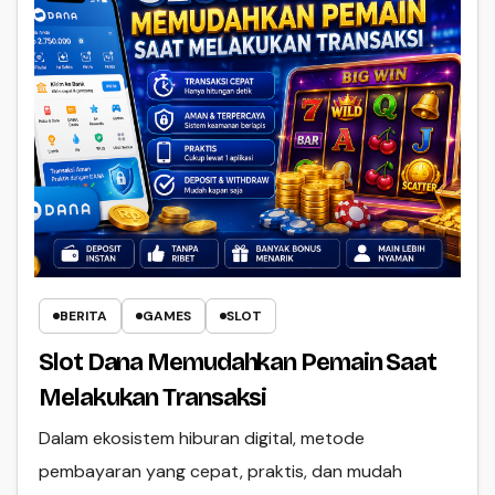
BERITA
GAMES
SLOT
Slot Dana Memudahkan Pemain Saat
Melakukan Transaksi
Dalam ekosistem hiburan digital, metode
pembayaran yang cepat, praktis, dan mudah