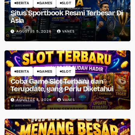
BERITA
GAMES
SLOT
Situs Sportbook Resmi Terbesar Di
Asia
AGUSTUS 5, 2026
VANES
BERITA
GAMES
SLOT
Coba Game Slot Terbaru dan
Terupdate, yang Perlu Diketahui
AGUSTUS 4, 2026
VANES