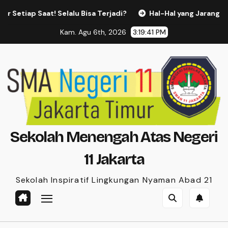
Skip
Bisa Terjadi?
Hal-Hal yang Jarang Diketahui Tentang Pe
to
Kam. Agu 6th, 2026
3:19:43 PM
content
Sekolah Menengah Atas Negeri
11 Jakarta
Sekolah Inspiratif Lingkungan Nyaman Abad 21