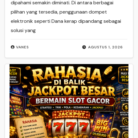
dipahami semakin diminati. Di antara berbagai
pilihan yang tersedia, penggunaan dompet
elektronik seperti Dana kerap dipandang sebagai
solusi yang
VANES
AGUSTUS 1, 2026