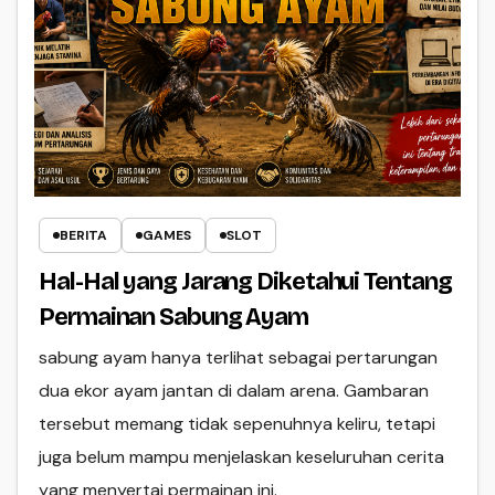
BERITA
GAMES
SLOT
Hal-Hal yang Jarang Diketahui Tentang
Permainan Sabung Ayam
sabung ayam hanya terlihat sebagai pertarungan
dua ekor ayam jantan di dalam arena. Gambaran
tersebut memang tidak sepenuhnya keliru, tetapi
juga belum mampu menjelaskan keseluruhan cerita
yang menyertai permainan ini.