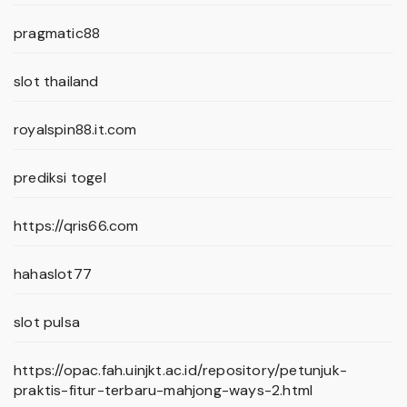
pragmatic88
slot thailand
royalspin88.it.com
prediksi togel
https://qris66.com
hahaslot77
slot pulsa
https://opac.fah.uinjkt.ac.id/repository/petunjuk-
praktis-fitur-terbaru-mahjong-ways-2.html