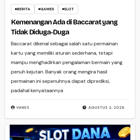
BERITA
GAMES
SLOT
Kemenangan Ada di Baccarat yang
Tidak Diduga-Duga
Baccarat dikenal sebagai salah satu permainan
kartu yang memiliki aturan sederhana, tetapi
mampu menghadirkan pengalaman bermain yang
penuh kejutan. Banyak orang mengira hasil
permainan ini sepenuhnya dapat diprediksi,
padahal kenyataannya
VANES
AGUSTUS 2, 2026