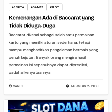
BERITA
GAMES
SLOT
Kemenangan Ada di Baccarat yang
Tidak Diduga-Duga
Baccarat dikenal sebagai salah satu permainan
kartu yang memiliki aturan sederhana, tetapi
mampu menghadirkan pengalaman bermain yang
penuh kejutan. Banyak orang mengira hasil
permainan ini sepenuhnya dapat diprediksi,
padahal kenyataannya
VANES
AGUSTUS 2, 2026