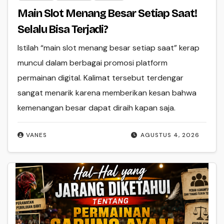
Main Slot Menang Besar Setiap Saat!
Selalu Bisa Terjadi?
Istilah “main slot menang besar setiap saat” kerap
muncul dalam berbagai promosi platform
permainan digital. Kalimat tersebut terdengar
sangat menarik karena memberikan kesan bahwa
kemenangan besar dapat diraih kapan saja.
VANES
AGUSTUS 4, 2026