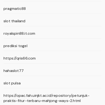
pragmatic88
slot thailand
royalspin88.it.com
prediksi togel
https://qris66.com
hahaslot77
slot pulsa
https://opac.fah.uinjkt.ac.id/repository/petunjuk-
praktis-fitur-terbaru-mahjong-ways-2.html