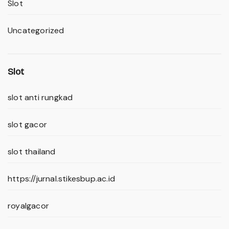
Slot
Uncategorized
Slot
slot anti rungkad
slot gacor
slot thailand
https://jurnal.stikesbup.ac.id
royalgacor