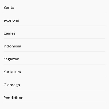
Berita
ekonomi
games
Indonesia
Kegiatan
Kurikulum
Olahraga
Pendidikan