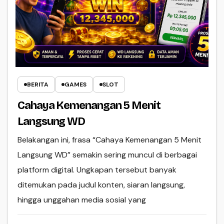
BERITA
GAMES
SLOT
Cahaya Kemenangan 5 Menit
Langsung WD
Belakangan ini, frasa “Cahaya Kemenangan 5 Menit
Langsung WD” semakin sering muncul di berbagai
platform digital. Ungkapan tersebut banyak
ditemukan pada judul konten, siaran langsung,
hingga unggahan media sosial yang