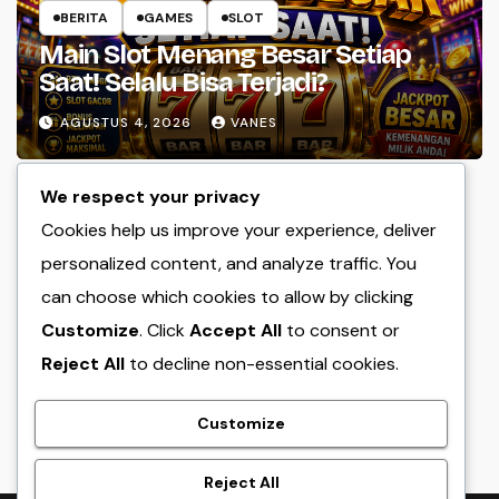
BERITA
GAMES
SLOT
Main Slot Menang Besar Setiap
Saat! Selalu Bisa Terjadi?
AGUSTUS 4, 2026
VANES
We respect your privacy
Cookies help us improve your experience, deliver
personalized content, and analyze traffic. You
can choose which cookies to allow by clicking
Customize
. Click
Accept All
to consent or
Reject All
to decline non-essential cookies.
Sekolah Menengah Atas
Negeri 11 Jakarta
Customize
Reject All