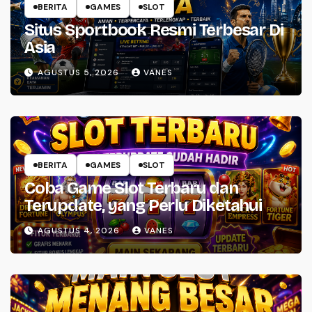
BERITA
GAMES
SLOT
Situs Sportbook Resmi Terbesar Di
Asia
AGUSTUS 5, 2026
VANES
BERITA
GAMES
SLOT
Coba Game Slot Terbaru dan
Terupdate, yang Perlu Diketahui
AGUSTUS 4, 2026
VANES