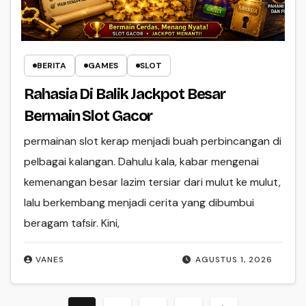
BERITA
GAMES
SLOT
Rahasia Di Balik Jackpot Besar
Bermain Slot Gacor
permainan slot kerap menjadi buah perbincangan di
pelbagai kalangan. Dahulu kala, kabar mengenai
kemenangan besar lazim tersiar dari mulut ke mulut,
lalu berkembang menjadi cerita yang dibumbui
beragam tafsir. Kini,
VANES
AGUSTUS 1, 2026