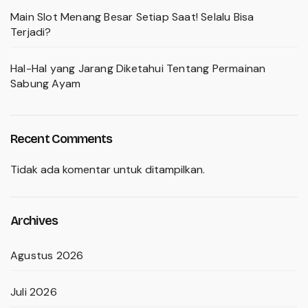
Main Slot Menang Besar Setiap Saat! Selalu Bisa
Terjadi?
Hal-Hal yang Jarang Diketahui Tentang Permainan
Sabung Ayam
Recent Comments
Tidak ada komentar untuk ditampilkan.
Archives
Agustus 2026
Juli 2026