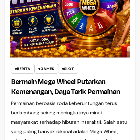
BERITA
GAMES
SLOT
Bermain Mega Wheel Putarkan
Kemenangan, Daya Tarik Permainan
Permainan berbasis roda keberuntungan terus
berkembang seiring meningkatnya minat
masyarakat terhadap hiburan interaktif. Salah satu
yang paling banyak dikenal adalah Mega Wheel,