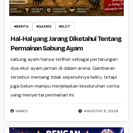
BERITA
GAMES
SLOT
Hal-Hal yang Jarang Diketahui Tentang
Permainan Sabung Ayam
sabung ayam hanya terlihat sebagai pertarungan
dua ekor ayam jantan di dalam arena. Gambaran
tersebut memang tidak sepenuhnya keliru, tetapi
juga belum mampu menjelaskan keseluruhan cerita
yang menyertai permainan ini.
VANES
AGUSTUS 3, 2026