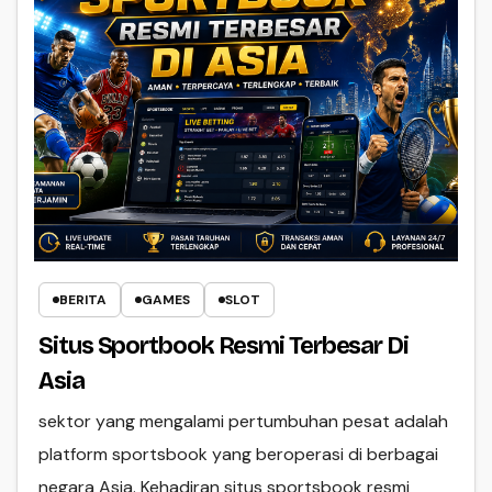
BERITA
GAMES
SLOT
Situs Sportbook Resmi Terbesar Di
Asia
sektor yang mengalami pertumbuhan pesat adalah
platform sportsbook yang beroperasi di berbagai
negara Asia. Kehadiran situs sportsbook resmi