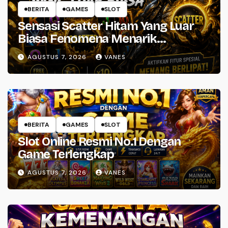
BERITA
GAMES
SLOT
Sensasi Scatter Hitam Yang Luar
Biasa Fenomena Menarik
Perhatian
AGUSTUS 7, 2026
VANES
BERITA
GAMES
SLOT
Slot Online Resmi No.1 Dengan
Game Terlengkap
AGUSTUS 7, 2026
VANES