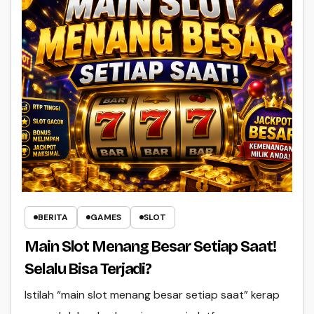
BERITA
GAMES
SLOT
Main Slot Menang Besar Setiap Saat!
Selalu Bisa Terjadi?
Istilah “main slot menang besar setiap saat” kerap