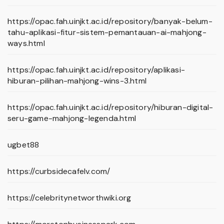
https://opac.fah.uinjkt.ac.id/repository/banyak-belum-
tahu-aplikasi-fitur-sistem-pemantauan-ai-mahjong-
ways.html
https://opac.fah.uinjkt.ac.id/repository/aplikasi-
hiburan-pilihan-mahjong-wins-3.html
https://opac.fah.uinjkt.ac.id/repository/hiburan-digital-
seru-game-mahjong-legenda.html
ugbet88
https://curbsidecafelv.com/
https://celebritynetworthwiki.org