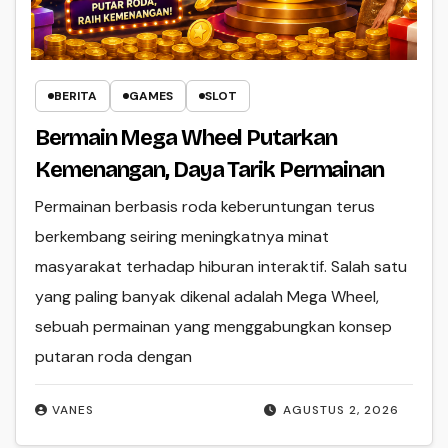
BERITA
GAMES
SLOT
Bermain Mega Wheel Putarkan
Kemenangan, Daya Tarik Permainan
Permainan berbasis roda keberuntungan terus
berkembang seiring meningkatnya minat
masyarakat terhadap hiburan interaktif. Salah satu
yang paling banyak dikenal adalah Mega Wheel,
sebuah permainan yang menggabungkan konsep
putaran roda dengan
VANES
AGUSTUS 2, 2026