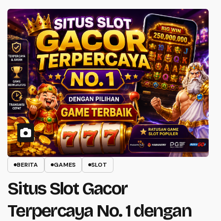
BERITA
GAMES
SLOT
Situs Slot Gacor
Terpercaya No. 1 dengan