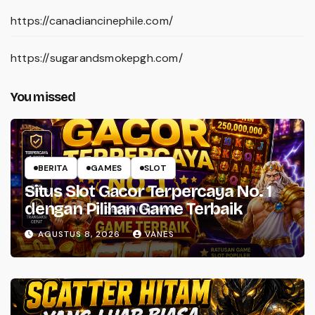
https://canadiancinephile.com/
https://sugarandsmokepgh.com/
You missed
BERITA
GAMES
SLOT
Situs Slot Gacor Terpercaya No. 1
dengan Pilihan Game Terbaik
AGUSTUS 8, 2026
VANES