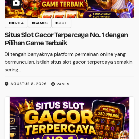
BERITA
GAMES
SLOT
Situs Slot Gacor Terpercaya No. 1 dengan
Pilihan Game Terbaik
Di tengah banyaknya platform permainan online yang
bermunculan, istilah situs slot gacor terpercaya semakin
sering…
AGUSTUS 8, 2026
VANES