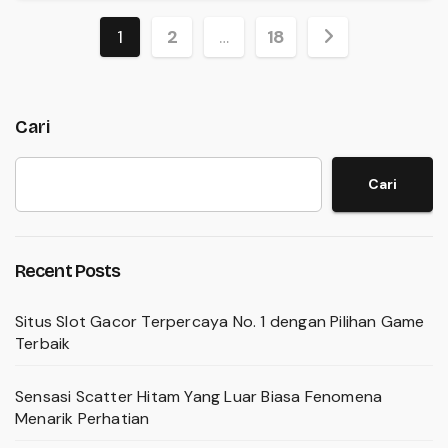
Paginasi
1
2
…
18
pos
Cari
Cari
Recent Posts
Situs Slot Gacor Terpercaya No. 1 dengan Pilihan Game
Terbaik
Sensasi Scatter Hitam Yang Luar Biasa Fenomena
Menarik Perhatian