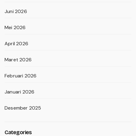
Juni 2026
Mei 2026
April 2026
Maret 2026
Februari 2026
Januari 2026
Desember 2025
Categories