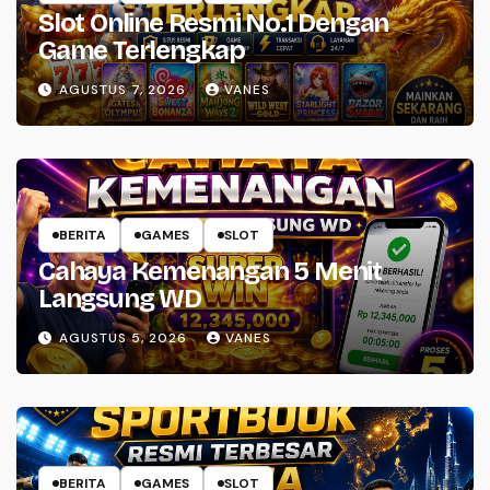
Slot Online Resmi No.1 Dengan
Game Terlengkap
AGUSTUS 7, 2026
VANES
BERITA
GAMES
SLOT
Cahaya Kemenangan 5 Menit
Langsung WD
AGUSTUS 5, 2026
VANES
BERITA
GAMES
SLOT