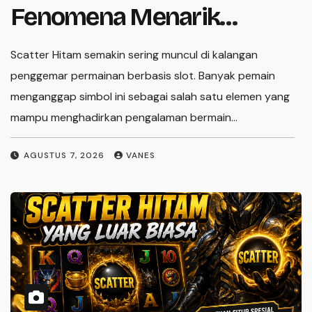
Fenomena Menarik
ka
Perhatian
o
Scatter Hitam semakin sering muncul di kalangan
k
penggemar permainan berbasis slot. Banyak pemain
te
menganggap simbol ini sebagai salah satu elemen yang
mampu menghadirkan pengalaman bermain…
AGUSTUS 7, 2026
VANES