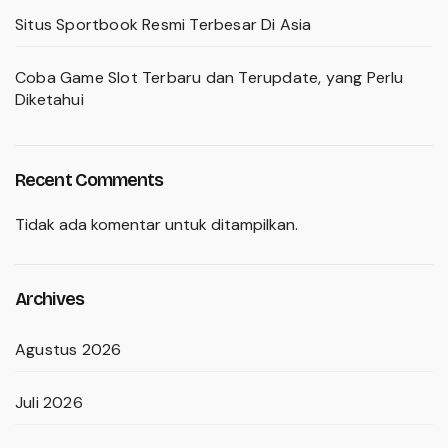
Situs Sportbook Resmi Terbesar Di Asia
Coba Game Slot Terbaru dan Terupdate, yang Perlu
Diketahui
Recent Comments
Tidak ada komentar untuk ditampilkan.
Archives
Agustus 2026
Juli 2026