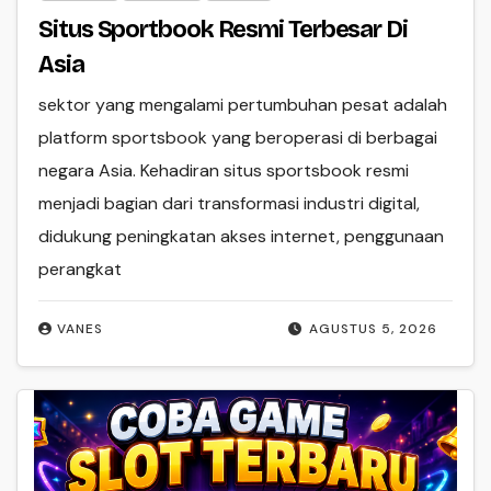
Situs Sportbook Resmi Terbesar Di
Asia
sektor yang mengalami pertumbuhan pesat adalah
platform sportsbook yang beroperasi di berbagai
negara Asia. Kehadiran situs sportsbook resmi
menjadi bagian dari transformasi industri digital,
didukung peningkatan akses internet, penggunaan
perangkat
VANES
AGUSTUS 5, 2026