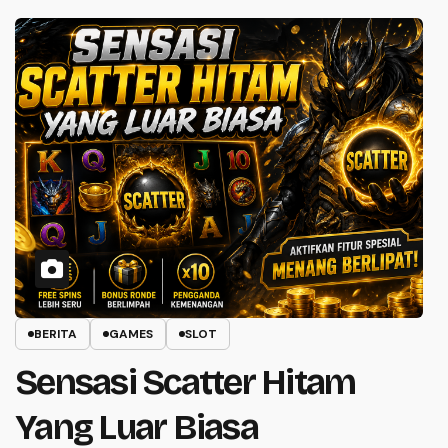
BERITA
GAMES
SLOT
Sensasi Scatter Hitam
Yang Luar Biasa