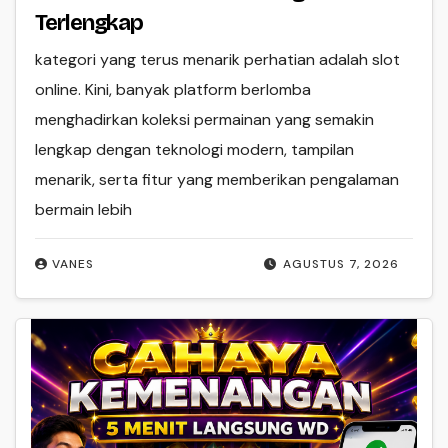
Terlengkap
kategori yang terus menarik perhatian adalah slot
online. Kini, banyak platform berlomba
menghadirkan koleksi permainan yang semakin
lengkap dengan teknologi modern, tampilan
menarik, serta fitur yang memberikan pengalaman
bermain lebih
VANES
AGUSTUS 7, 2026