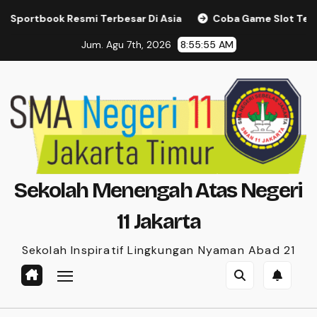
Skip
rbesar Di Asia
Coba Game Slot Terbaru dan Terupdate, ya
to
Jum. Agu 7th, 2026
8:55:57 AM
content
Sekolah Menengah Atas Negeri
11 Jakarta
Sekolah Inspiratif Lingkungan Nyaman Abad 21