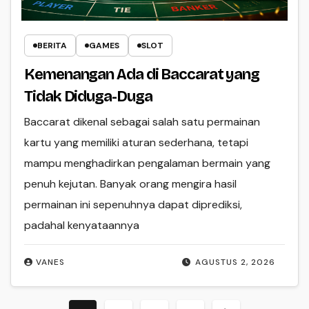
BERITA
GAMES
SLOT
Kemenangan Ada di Baccarat yang
Tidak Diduga-Duga
Baccarat dikenal sebagai salah satu permainan
kartu yang memiliki aturan sederhana, tetapi
mampu menghadirkan pengalaman bermain yang
penuh kejutan. Banyak orang mengira hasil
permainan ini sepenuhnya dapat diprediksi,
padahal kenyataannya
VANES
AGUSTUS 2, 2026