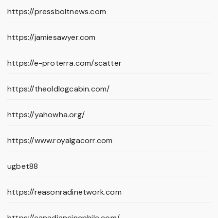
https://pressboltnews.com
https://jamiesawyer.com
https://e-proterra.com/scatter
https://theoldlogcabin.com/
https://yahowha.org/
https://www.royalgacorr.com
ugbet88
https://reasonradinetwork.com
https://canadiancinephile.com/