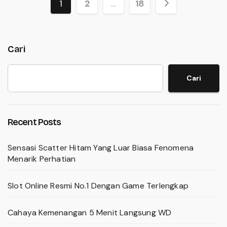
Paginasi
1
2
…
18
pos
Cari
Cari
Recent Posts
Sensasi Scatter Hitam Yang Luar Biasa Fenomena
Menarik Perhatian
Slot Online Resmi No.1 Dengan Game Terlengkap
Cahaya Kemenangan 5 Menit Langsung WD