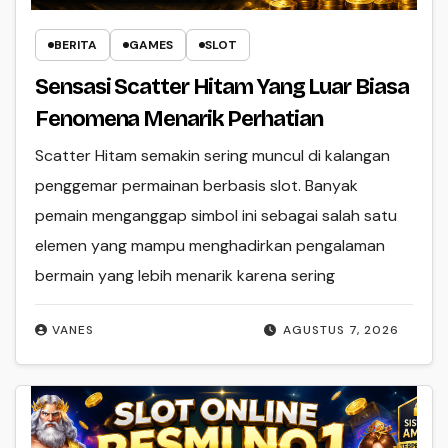
BERITA
GAMES
SLOT
Sensasi Scatter Hitam Yang Luar Biasa
Fenomena Menarik Perhatian
Scatter Hitam semakin sering muncul di kalangan
penggemar permainan berbasis slot. Banyak
pemain menganggap simbol ini sebagai salah satu
elemen yang mampu menghadirkan pengalaman
bermain yang lebih menarik karena sering
VANES
AGUSTUS 7, 2026