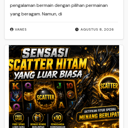
pengalaman bermain dengan pilihan permainan
yang beragam. Namun, di
VANES
AGUSTUS 8, 2026