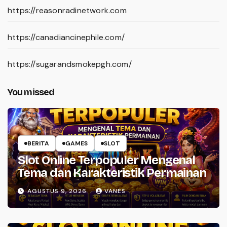
https://reasonradinetwork.com
https://canadiancinephile.com/
https://sugarandsmokepgh.com/
You missed
BERITA
GAMES
SLOT
Slot Online Terpopuler Mengenal
Tema dan Karakteristik Permainan
AGUSTUS 9, 2026
VANES