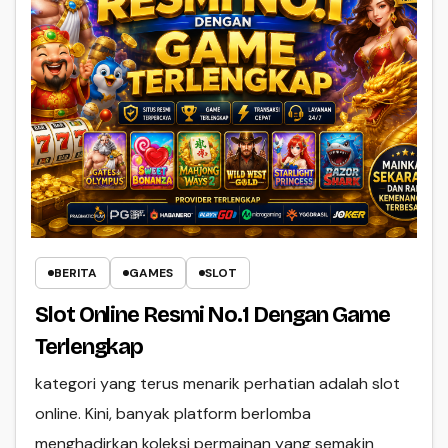
BERITA
GAMES
SLOT
Slot Online Resmi No.1 Dengan Game
Terlengkap
kategori yang terus menarik perhatian adalah slot
online. Kini, banyak platform berlomba
menghadirkan koleksi permainan yang semakin