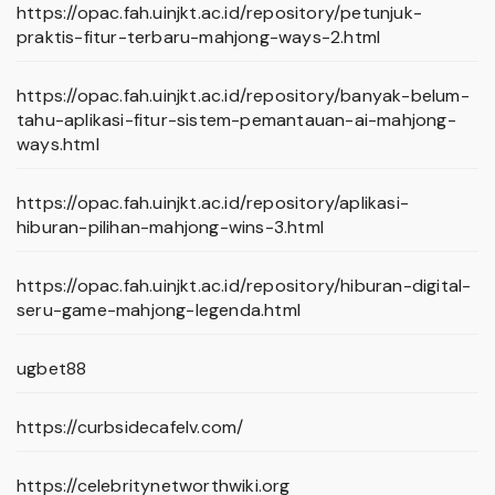
https://opac.fah.uinjkt.ac.id/repository/petunjuk-
praktis-fitur-terbaru-mahjong-ways-2.html
https://opac.fah.uinjkt.ac.id/repository/banyak-belum-
tahu-aplikasi-fitur-sistem-pemantauan-ai-mahjong-
ways.html
https://opac.fah.uinjkt.ac.id/repository/aplikasi-
hiburan-pilihan-mahjong-wins-3.html
https://opac.fah.uinjkt.ac.id/repository/hiburan-digital-
seru-game-mahjong-legenda.html
ugbet88
https://curbsidecafelv.com/
https://celebritynetworthwiki.org