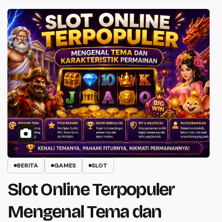
ITA
GAMES
SLOT
BERITA
ot Online Terpopuler
Meng
ngenal Tema dan
Cara