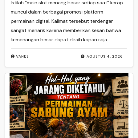
Istilah “main slot menang besar setiap saat” kerap
muncul dalam berbagai promosi platform
permainan digital. Kalimat tersebut terdengar
sangat menarik karena memberikan kesan bahwa
kemenangan besar dapat diraih kapan saja.
VANES
AGUSTUS 4, 2026