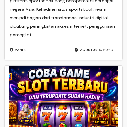
platform sportsbook yang beroperasi di berbagai
negara Asia. Kehadiran situs sportsbook resmi
menjadi bagian dari transformasi industri digital,
didukung peningkatan akses internet, penggunaan
perangkat
VANES
AGUSTUS 5, 2026