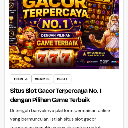
BERITA
GAMES
SLOT
Situs Slot Gacor Terpercaya No. 1
dengan Pilihan Game Terbaik
Di tengah banyaknya platform permainan online
yang bermunculan, istilah situs slot gacor
terpercaya semakin sering digunakan untuk