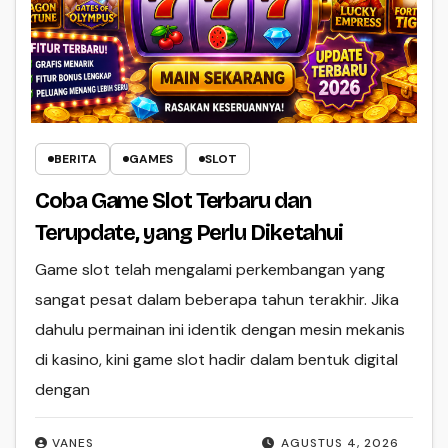
BERITA
GAMES
SLOT
Coba Game Slot Terbaru dan
Terupdate, yang Perlu Diketahui
Game slot telah mengalami perkembangan yang
sangat pesat dalam beberapa tahun terakhir. Jika
dahulu permainan ini identik dengan mesin mekanis
di kasino, kini game slot hadir dalam bentuk digital
dengan
VANES
AGUSTUS 4, 2026