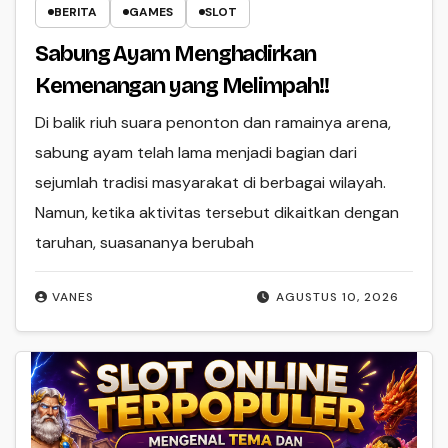
BERITA
GAMES
SLOT
Sabung Ayam Menghadirkan
Kemenangan yang Melimpah!!
Di balik riuh suara penonton dan ramainya arena,
sabung ayam telah lama menjadi bagian dari
sejumlah tradisi masyarakat di berbagai wilayah.
Namun, ketika aktivitas tersebut dikaitkan dengan
taruhan, suasananya berubah
VANES
AGUSTUS 10, 2026