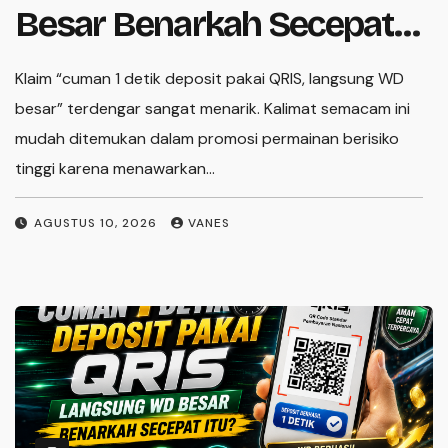
ar Benarkah Secepat
Keme
Melim
cuman 1 detik deposit pakai QRIS, langsung WD
Di balik ri
terdengar sangat menarik. Kalimat semacam ini
sabung ayam
itemukan dalam promosi permainan berisiko
tradisi masy
karena menawarkan…
aktivitas te
US 10, 2026
VANES
AGUSTUS 1