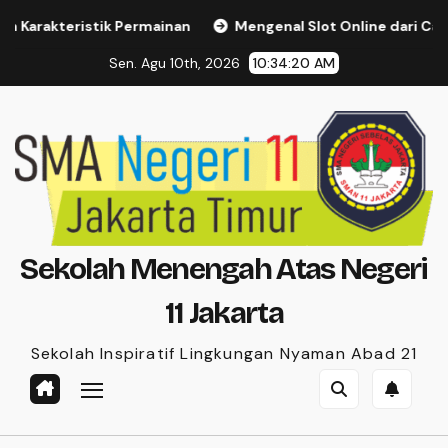
Skip
inan
Mengenal Slot Online dari Cara Bermain hingga Fitur
to
Sen. Agu 10th, 2026
10:34:21 AM
content
Sekolah Menengah Atas Negeri
11 Jakarta
Sekolah Inspiratif Lingkungan Nyaman Abad 21