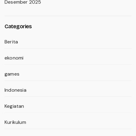
Desember 2025
Categories
Berita
ekonomi
games
Indonesia
Kegiatan
Kurikulum