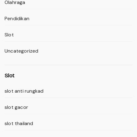
Olahraga
Pendidikan
Slot
Uncategorized
Slot
slot anti rungkad
slot gacor
slot thailand