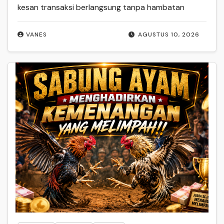
kesan transaksi berlangsung tanpa hambatan
VANES
AGUSTUS 10, 2026