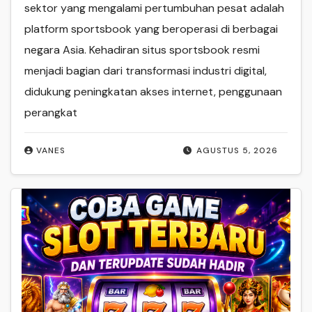
sektor yang mengalami pertumbuhan pesat adalah
platform sportsbook yang beroperasi di berbagai
negara Asia. Kehadiran situs sportsbook resmi
menjadi bagian dari transformasi industri digital,
didukung peningkatan akses internet, penggunaan
perangkat
VANES
AGUSTUS 5, 2026