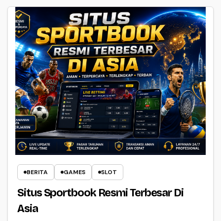
BERITA
GAMES
SLOT
Situs Sportbook Resmi Terbesar Di
Asia