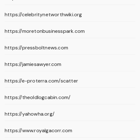
https://celebritynetworthwiki.org
https://moretonbusinesspark.com
https://pressboltnews.com
https://jamiesawyer.com
https://e-proterra.com/scatter
https://theoldlogcabin.com/
https://yahowha.org/
https://www.royalgacorr.com