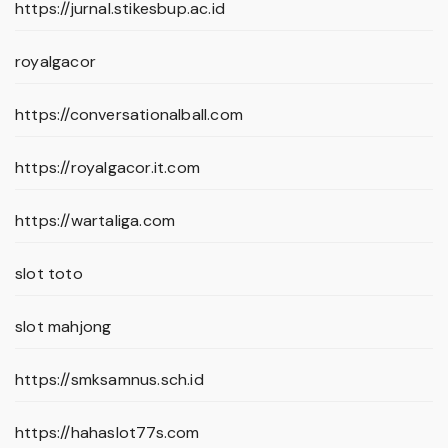
https://jurnal.stikesbup.ac.id
royalgacor
https://conversationalball.com
https://royalgacor.it.com
https://wartaliga.com
slot toto
slot mahjong
https://smksamnus.sch.id
https://hahaslot77s.com