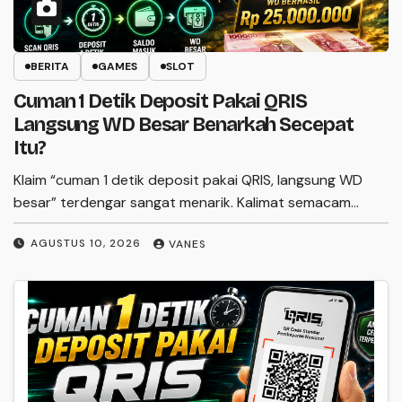
BERITA
GAMES
SLOT
Cuman 1 Detik Deposit Pakai QRIS
Langsung WD Besar Benarkah Secepat
Itu?
Klaim “cuman 1 detik deposit pakai QRIS, langsung WD
besar” terdengar sangat menarik. Kalimat semacam…
AGUSTUS 10, 2026
VANES