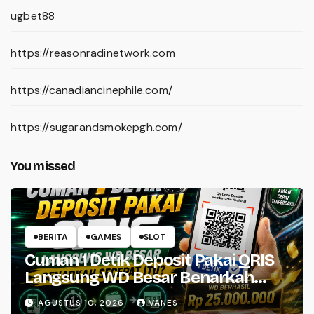
ugbet88
https://reasonradinetwork.com
https://canadiancinephile.com/
https://sugarandsmokepgh.com/
You missed
BERITA
GAMES
SLOT
Cuman 1 Detik Deposit Pakai QRIS
Langsung WD Besar Benarkah
Secepat Itu?
AGUSTUS 10, 2026
VANES