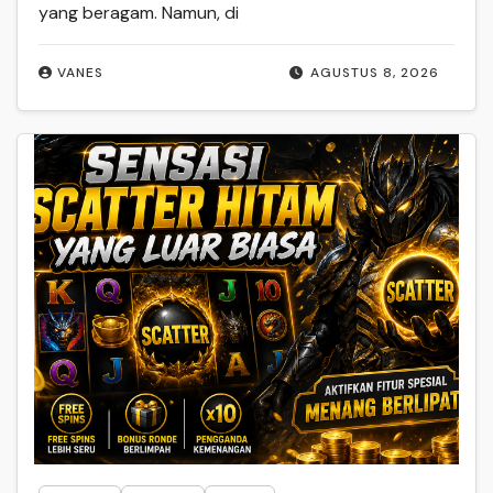
yang beragam. Namun, di
VANES
AGUSTUS 8, 2026