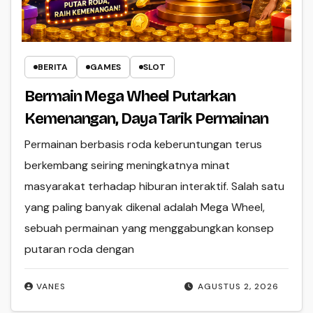
BERITA
GAMES
SLOT
Bermain Mega Wheel Putarkan
Kemenangan, Daya Tarik Permainan
Permainan berbasis roda keberuntungan terus
berkembang seiring meningkatnya minat
masyarakat terhadap hiburan interaktif. Salah satu
yang paling banyak dikenal adalah Mega Wheel,
sebuah permainan yang menggabungkan konsep
putaran roda dengan
VANES
AGUSTUS 2, 2026