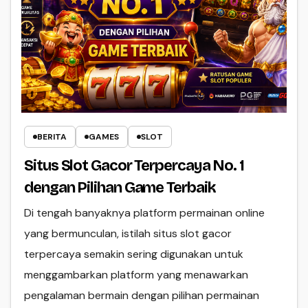
BERITA
GAMES
SLOT
Situs Slot Gacor Terpercaya No. 1
dengan Pilihan Game Terbaik
Di tengah banyaknya platform permainan online
yang bermunculan, istilah situs slot gacor
terpercaya semakin sering digunakan untuk
menggambarkan platform yang menawarkan
pengalaman bermain dengan pilihan permainan