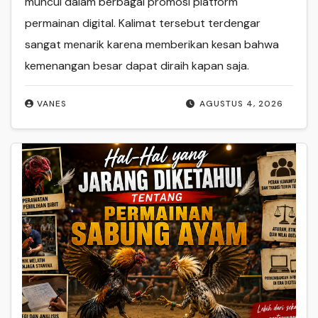
muncul dalam berbagai promosi platform
permainan digital. Kalimat tersebut terdengar
sangat menarik karena memberikan kesan bahwa
kemenangan besar dapat diraih kapan saja.
VANES
AGUSTUS 4, 2026