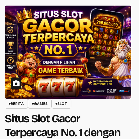
BERITA
GAMES
SLOT
BER
Situs Slot Gacor
Se
Terpercaya No. 1 dengan
Ya