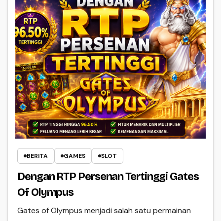
BERITA
GAMES
SLOT
Dengan RTP Persenan Tertinggi Gates
Of Olympus
Gates of Olympus menjadi salah satu permainan