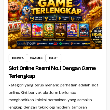
BERITA
GAMES
SLOT
Slot Online Resmi No.1 Dengan Game
Terlengkap
kategori yang terus menarik perhatian adalah slot
online. Kini, banyak platform berlomba
menghadirkan koleksi permainan yang semakin
lengkap dengan teknologi modern, tampilan