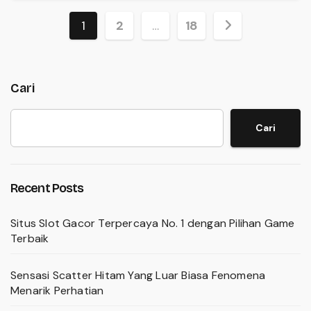
Paginasi
1
2
…
18
pos
Cari
Cari
Recent Posts
Situs Slot Gacor Terpercaya No. 1 dengan Pilihan Game
Terbaik
Sensasi Scatter Hitam Yang Luar Biasa Fenomena
Menarik Perhatian