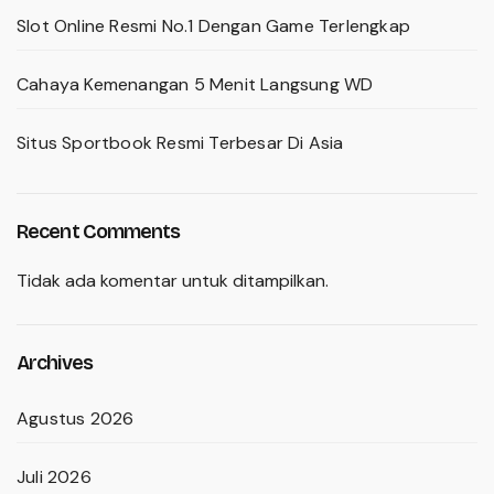
Slot Online Resmi No.1 Dengan Game Terlengkap
Cahaya Kemenangan 5 Menit Langsung WD
Situs Sportbook Resmi Terbesar Di Asia
Recent Comments
Tidak ada komentar untuk ditampilkan.
Archives
Agustus 2026
Juli 2026