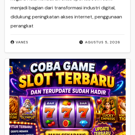
menjadi bagian dari transformasi industri digital,
didukung peningkatan akses internet, penggunaan
perangkat
VANES
AGUSTUS 5, 2026