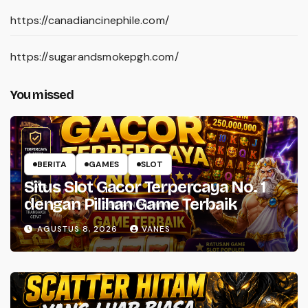
https://canadiancinephile.com/
https://sugarandsmokepgh.com/
You missed
BERITA
GAMES
SLOT
Situs Slot Gacor Terpercaya No. 1
dengan Pilihan Game Terbaik
AGUSTUS 8, 2026
VANES