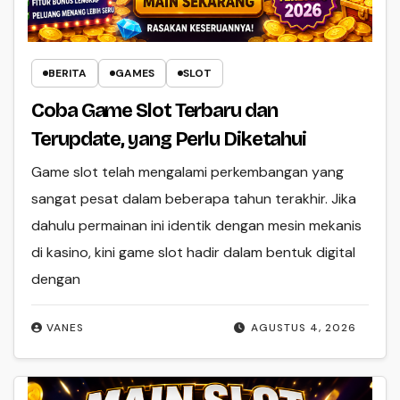
BERITA
GAMES
SLOT
Coba Game Slot Terbaru dan
Terupdate, yang Perlu Diketahui
Game slot telah mengalami perkembangan yang
sangat pesat dalam beberapa tahun terakhir. Jika
dahulu permainan ini identik dengan mesin mekanis
di kasino, kini game slot hadir dalam bentuk digital
dengan
VANES
AGUSTUS 4, 2026