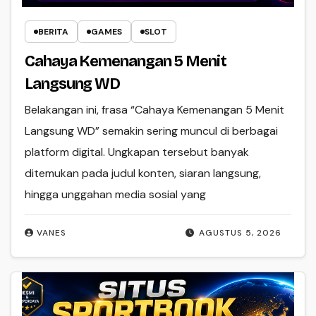
BERITA
GAMES
SLOT
Cahaya Kemenangan 5 Menit
Langsung WD
Belakangan ini, frasa “Cahaya Kemenangan 5 Menit
Langsung WD” semakin sering muncul di berbagai
platform digital. Ungkapan tersebut banyak
ditemukan pada judul konten, siaran langsung,
hingga unggahan media sosial yang
VANES
AGUSTUS 5, 2026