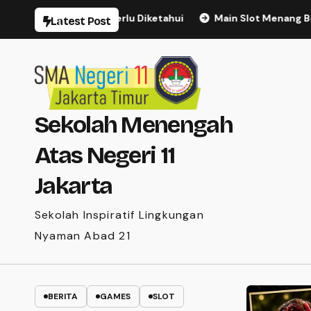
Skip
 yang Perlu Diketahui
Main Slot Menang Besar Setiap Saat!
Latest Post
to
content
Sekolah Menengah
Atas Negeri 11
Jakarta
Sekolah Inspiratif Lingkungan
Nyaman Abad 21
BERITA
GAMES
SLOT