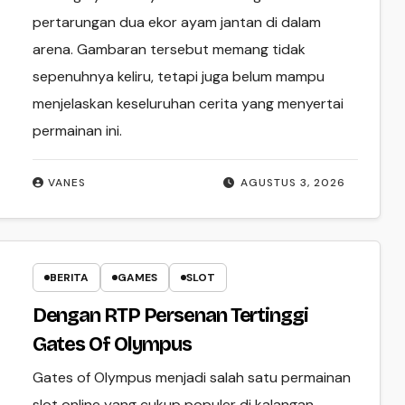
pertarungan dua ekor ayam jantan di dalam
arena. Gambaran tersebut memang tidak
sepenuhnya keliru, tetapi juga belum mampu
menjelaskan keseluruhan cerita yang menyertai
permainan ini.
VANES
AGUSTUS 3, 2026
BERITA
GAMES
SLOT
Dengan RTP Persenan Tertinggi
Gates Of Olympus
Gates of Olympus menjadi salah satu permainan
slot online yang cukup populer di kalangan