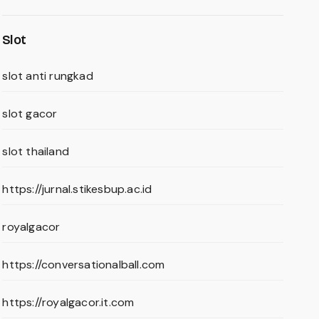
Slot
slot anti rungkad
slot gacor
slot thailand
https://jurnal.stikesbup.ac.id
royalgacor
https://conversationalball.com
https://royalgacor.it.com