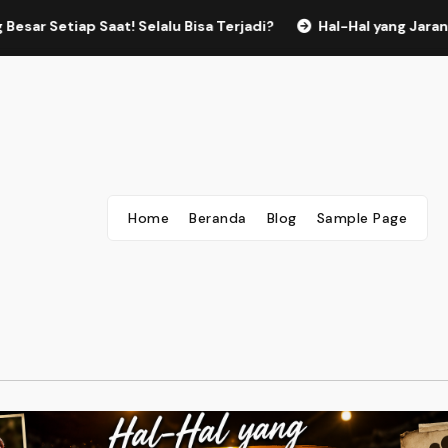
at! Selalu Bisa Terjadi?
Hal-Hal yang Jarang Diketahui 
Home
Beranda
Blog
Sample Page