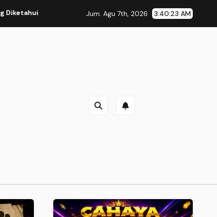
Tentang Permainan Sabung Ayam
Cahaya Kemenangan 5 M
Jum. Agu 7th, 2026
3:40:24 AM
BERITA
GAMES
SLOT