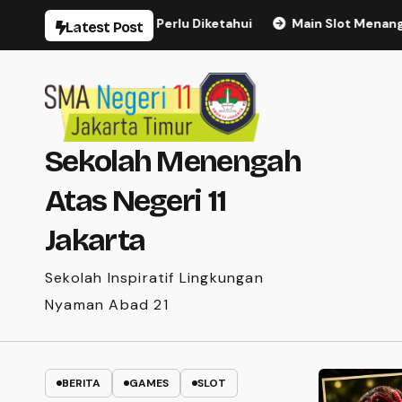
Skip
te, yang Perlu Diketahui
Main Slot Menang Besar Setiap Sa
Latest Post
to
content
Sekolah Menengah
Atas Negeri 11
Jakarta
Sekolah Inspiratif Lingkungan
Nyaman Abad 21
BERITA
GAMES
SLOT