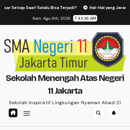
Skip
u Bisa Terjadi?
Hal-Hal yang Jarang Diketahui Tentang P
to
Kam. Agu 6th, 2026
7:43:38 AM
content
Sekolah Menengah Atas Negeri
11 Jakarta
Sekolah Inspiratif Lingkungan Nyaman Abad 21