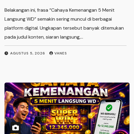
Belakangan ini, frasa “Cahaya Kemenangan 5 Menit
sekt
Langsung WD” semakin sering muncul di berbagai
plat
platform digital. Ungkapan tersebut banyak ditemukan
nega
pada judul konten, siaran langsung,…
bagi
AGUSTUS 5, 2026
VANES
A