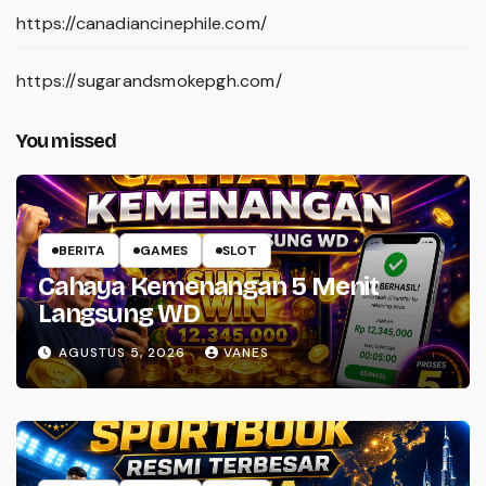
https://canadiancinephile.com/
https://sugarandsmokepgh.com/
You missed
BERITA
GAMES
SLOT
Cahaya Kemenangan 5 Menit
Langsung WD
AGUSTUS 5, 2026
VANES