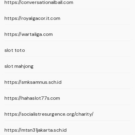
https://conversationalball.com
https://royalgacor.it.com
https://wartaliga.com
slot toto
slot mahjong
https://smksamnus.sch.id
https://hahaslot77s.com
https://socialistresurgence.org/charity/
https://mtsn31jakarta.sch.id