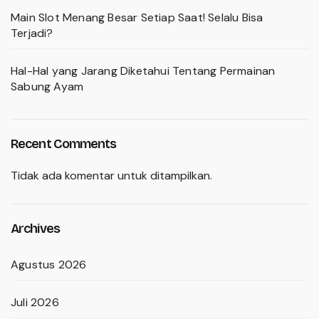
Main Slot Menang Besar Setiap Saat! Selalu Bisa
Terjadi?
Hal-Hal yang Jarang Diketahui Tentang Permainan
Sabung Ayam
Recent Comments
Tidak ada komentar untuk ditampilkan.
Archives
Agustus 2026
Juli 2026