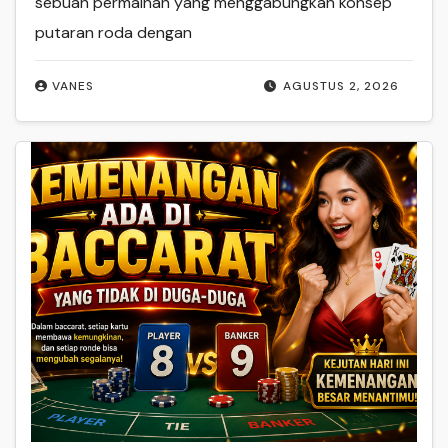
sebuah permainan yang menggabungkan konsep
putaran roda dengan
VANES
AGUSTUS 2, 2026