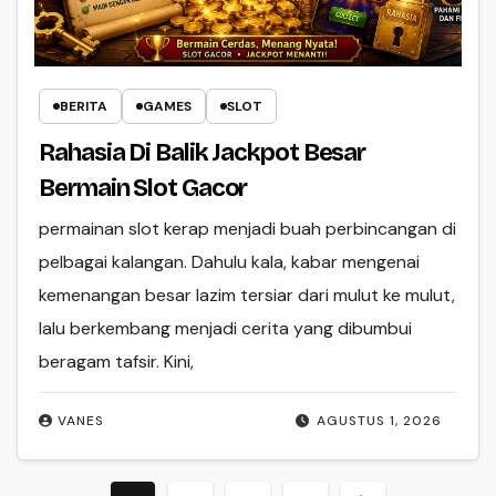
BERITA
GAMES
SLOT
Rahasia Di Balik Jackpot Besar
Bermain Slot Gacor
permainan slot kerap menjadi buah perbincangan di
pelbagai kalangan. Dahulu kala, kabar mengenai
kemenangan besar lazim tersiar dari mulut ke mulut,
lalu berkembang menjadi cerita yang dibumbui
beragam tafsir. Kini,
VANES
AGUSTUS 1, 2026