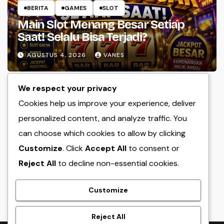
BERITA
GAMES
SLOT
Main Slot Menang Besar Setiap
Saat! Selalu Bisa Terjadi?
AGUSTUS 4, 2026
VANES
We respect your privacy
Cookies help us improve your experience, deliver
personalized content, and analyze traffic. You
can choose which cookies to allow by clicking
Customize
. Click
Accept All
to consent or
Reject All
to decline non-essential cookies.
Sekolah Menengah Atas
Negeri 11 Jakarta
Customize
Reject All