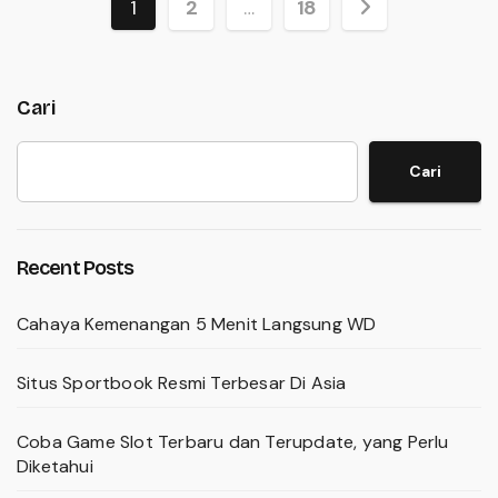
Paginasi
1
2
…
18
pos
Cari
Cari
Recent Posts
Cahaya Kemenangan 5 Menit Langsung WD
Situs Sportbook Resmi Terbesar Di Asia
Coba Game Slot Terbaru dan Terupdate, yang Perlu
Diketahui