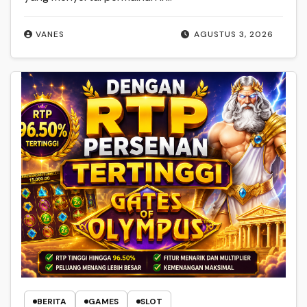
VANES
AGUSTUS 3, 2026
BERITA
GAMES
SLOT