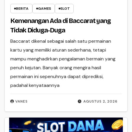
BERITA
GAMES
SLOT
Kemenangan Ada di Baccarat yang
Tidak Diduga-Duga
Baccarat dikenal sebagai salah satu permainan
kartu yang memiliki aturan sederhana, tetapi
mampu menghadirkan pengalaman bermain yang
penuh kejutan. Banyak orang mengira hasil
permainan ini sepenuhnya dapat diprediksi,
padahal kenyataannya
VANES
AGUSTUS 2, 2026