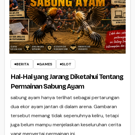
BERITA
GAMES
SLOT
Hal-Hal yang Jarang Diketahui Tentang
Permainan Sabung Ayam
sabung ayam hanya terlihat sebagai pertarungan
dua ekor ayam jantan di dalam arena. Gambaran
tersebut memang tidak sepenuhnya keliru, tetapi
juga belum mampu menjelaskan keseluruhan cerita
yang menyertai permainan ini.