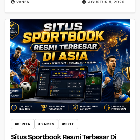
VANES
AGUSTUS 5, 2026
BERITA
GAMES
SLOT
Situs Sportbook Resmi Terbesar Di