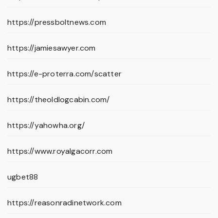
https://pressboltnews.com
https://jamiesawyer.com
https://e-proterra.com/scatter
https://theoldlogcabin.com/
https://yahowha.org/
https://www.royalgacorr.com
ugbet88
https://reasonradinetwork.com