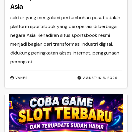
Asia
sektor yang mengalami pertumbuhan pesat adalah
platform sportsbook yang beroperasi di berbagai
negara Asia. Kehadiran situs sportsbook resmi
menjadi bagian dari transformasi industri digital,
didukung peningkatan akses internet, penggunaan
perangkat
VANES
AGUSTUS 5, 2026