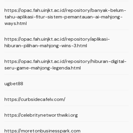
https://opac.fah.uinjkt.ac.id/repository/banyak-belum-
tahu-aplikasi-fitur-sistem-pemantauan-ai-mahjong-
ways.html
https://opac.fah.uinjkt.ac.id/repository/aplikasi-
hiburan-pilihan-mahjong-wins-3.html
https://opac.fah.uinjkt.ac.id/repository/hiburan-digital-
seru-game-mahjong-legenda.html
ugbet88
https://curbsidecafelv.com/
https://celebritynetworthwiki.org
https://moretonbusinesspark.com