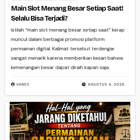
Main Slot Menang Besar Setiap Saat!
Selalu Bisa Terjadi?
Istilah “main slot menang besar setiap saat” kerap
muncul dalam berbagai promosi platform
permainan digital. Kalimat tersebut terdengar
sangat menarik karena memberikan kesan bahwa
kemenangan besar dapat diraih kapan saja.
VANES
AGUSTUS 4, 2026