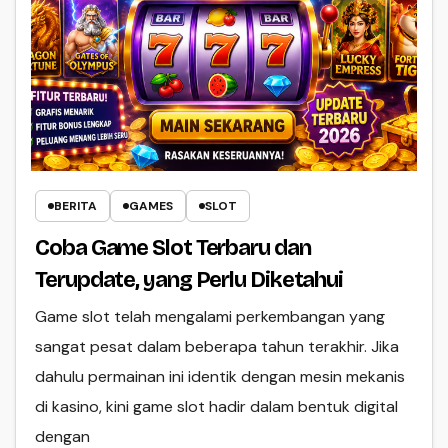
BERITA
GAMES
SLOT
Coba Game Slot Terbaru dan
Terupdate, yang Perlu Diketahui
Game slot telah mengalami perkembangan yang
sangat pesat dalam beberapa tahun terakhir. Jika
dahulu permainan ini identik dengan mesin mekanis
di kasino, kini game slot hadir dalam bentuk digital
dengan