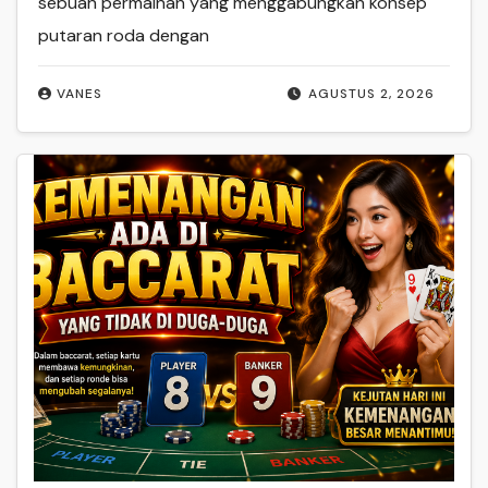
sebuah permainan yang menggabungkan konsep
putaran roda dengan
VANES
AGUSTUS 2, 2026