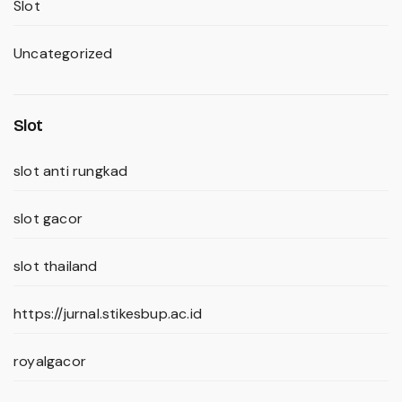
Slot
Uncategorized
Slot
slot anti rungkad
slot gacor
slot thailand
https://jurnal.stikesbup.ac.id
royalgacor