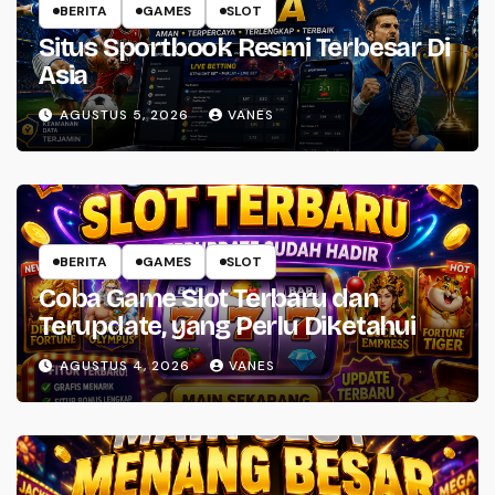
BERITA
GAMES
SLOT
Situs Sportbook Resmi Terbesar Di
Asia
AGUSTUS 5, 2026
VANES
BERITA
GAMES
SLOT
Coba Game Slot Terbaru dan
Terupdate, yang Perlu Diketahui
AGUSTUS 4, 2026
VANES