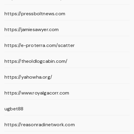
https://pressboltnews.com
https://jamiesawyer.com
https://e-proterra.com/scatter
https://theoldlogcabin.com/
https://yahowha.org/
https://www.royalgacorr.com
ugbet88
https://reasonradinetwork.com