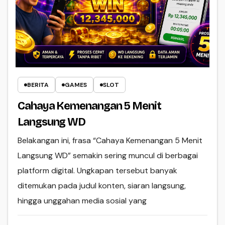
BERITA
GAMES
SLOT
Cahaya Kemenangan 5 Menit
Langsung WD
Belakangan ini, frasa “Cahaya Kemenangan 5 Menit
Langsung WD” semakin sering muncul di berbagai
platform digital. Ungkapan tersebut banyak
ditemukan pada judul konten, siaran langsung,
hingga unggahan media sosial yang