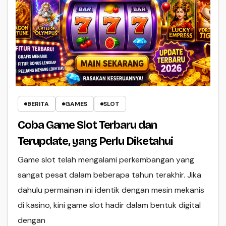
BERITA
GAMES
SLOT
Coba Game Slot Terbaru dan
Terupdate, yang Perlu Diketahui
Game slot telah mengalami perkembangan yang
sangat pesat dalam beberapa tahun terakhir. Jika
dahulu permainan ini identik dengan mesin mekanis
di kasino, kini game slot hadir dalam bentuk digital
dengan