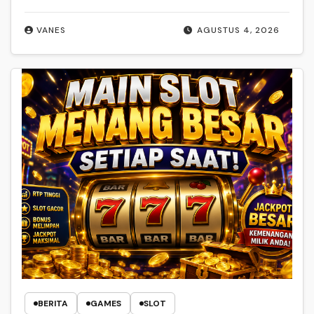
VANES
AGUSTUS 4, 2026
BERITA
GAMES
SLOT