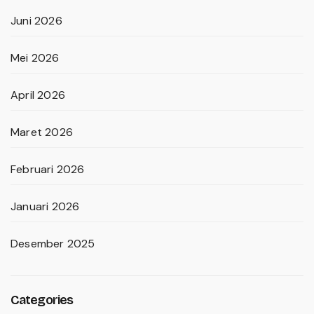
Juni 2026
Mei 2026
April 2026
Maret 2026
Februari 2026
Januari 2026
Desember 2025
Categories