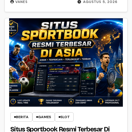
VANES
AGUSTUS 5, 2026
BERITA
GAMES
SLOT
Situs Sportbook Resmi Terbesar Di