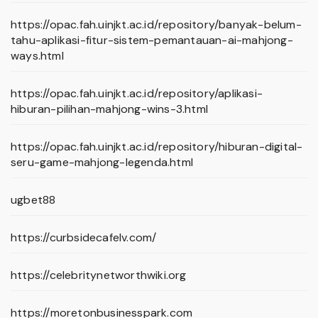
https://opac.fah.uinjkt.ac.id/repository/banyak-belum-
tahu-aplikasi-fitur-sistem-pemantauan-ai-mahjong-
ways.html
https://opac.fah.uinjkt.ac.id/repository/aplikasi-
hiburan-pilihan-mahjong-wins-3.html
https://opac.fah.uinjkt.ac.id/repository/hiburan-digital-
seru-game-mahjong-legenda.html
ugbet88
https://curbsidecafelv.com/
https://celebritynetworthwiki.org
https://moretonbusinesspark.com