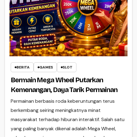
BERITA
GAMES
SLOT
Bermain Mega Wheel Putarkan
Kemenangan, Daya Tarik Permainan
Permainan berbasis roda keberuntungan terus
berkembang seiring meningkatnya minat
masyarakat terhadap hiburan interaktif. Salah satu
yang paling banyak dikenal adalah Mega Wheel,