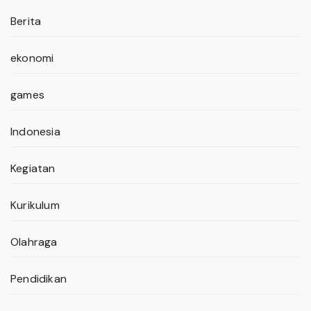
Berita
ekonomi
games
Indonesia
Kegiatan
Kurikulum
Olahraga
Pendidikan