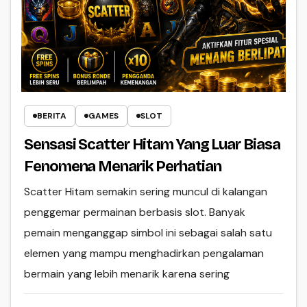
BERITA
GAMES
SLOT
Sensasi Scatter Hitam Yang Luar Biasa
Fenomena Menarik Perhatian
Scatter Hitam semakin sering muncul di kalangan
penggemar permainan berbasis slot. Banyak
pemain menganggap simbol ini sebagai salah satu
elemen yang mampu menghadirkan pengalaman
bermain yang lebih menarik karena sering