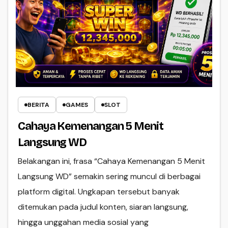
BERITA
GAMES
SLOT
Cahaya Kemenangan 5 Menit
Langsung WD
Belakangan ini, frasa “Cahaya Kemenangan 5 Menit
Langsung WD” semakin sering muncul di berbagai
platform digital. Ungkapan tersebut banyak
ditemukan pada judul konten, siaran langsung,
hingga unggahan media sosial yang