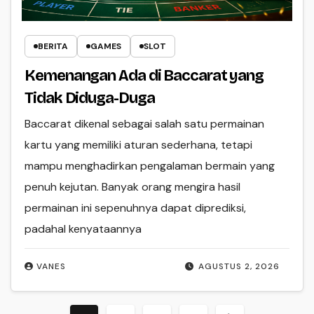
BERITA
GAMES
SLOT
Kemenangan Ada di Baccarat yang
Tidak Diduga-Duga
Baccarat dikenal sebagai salah satu permainan
kartu yang memiliki aturan sederhana, tetapi
mampu menghadirkan pengalaman bermain yang
penuh kejutan. Banyak orang mengira hasil
permainan ini sepenuhnya dapat diprediksi,
padahal kenyataannya
VANES
AGUSTUS 2, 2026