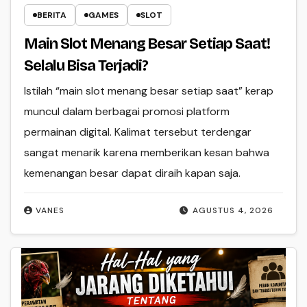
BERITA
GAMES
SLOT
Main Slot Menang Besar Setiap Saat!
Selalu Bisa Terjadi?
Istilah “main slot menang besar setiap saat” kerap
muncul dalam berbagai promosi platform
permainan digital. Kalimat tersebut terdengar
sangat menarik karena memberikan kesan bahwa
kemenangan besar dapat diraih kapan saja.
VANES
AGUSTUS 4, 2026