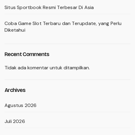
Situs Sportbook Resmi Terbesar Di Asia
Coba Game Slot Terbaru dan Terupdate, yang Perlu
Diketahui
Recent Comments
Tidak ada komentar untuk ditampilkan.
Archives
Agustus 2026
Juli 2026