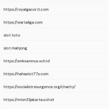
https://royalgacor.it.com
https://wartaliga.com
slot toto
slot mahjong
https://smksamnus.sch.id
https://hahaslot77s.com
https://socialistresurgence.org/charity/
https://mtsn31jakarta.sch.id