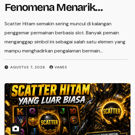
Fenomena Menarik
kateg
Perhatian
onlin
catter Hitam semakin sering muncul di kalangan
kolek
enggemar permainan berbasis slot. Banyak pemain
teknol
enganggap simbol ini sebagai salah satu elemen yang
ampu menghadirkan pengalaman bermain…
AGU
AGUSTUS 7, 2026
VANES