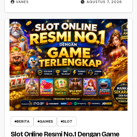
VANES
AGUSTUS 7, 2026
BERITA
GAMES
SLOT
Slot Online Resmi No.1 Dengan Game