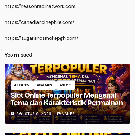
https://reasonradinetwork.com
https://canadiancinephile.com/
https://sugarandsmokepgh.com/
You missed
BERITA
GAMES
SLOT
Slot Online Terpopuler Mengenal
Tema dan Karakteristik Permainan
AGUSTUS 9, 2026
VANES