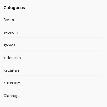
Categories
Berita
ekonomi
games
Indonesia
Kegiatan
Kurikulum
Olahraga