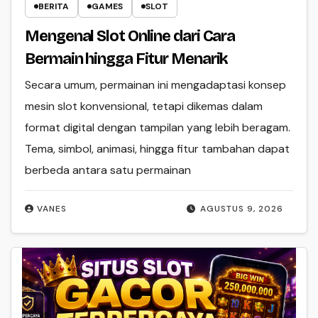
BERITA
GAMES
SLOT
Mengenal Slot Online dari Cara
Bermain hingga Fitur Menarik
Secara umum, permainan ini mengadaptasi konsep
mesin slot konvensional, tetapi dikemas dalam
format digital dengan tampilan yang lebih beragam.
Tema, simbol, animasi, hingga fitur tambahan dapat
berbeda antara satu permainan
VANES
AGUSTUS 9, 2026