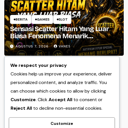
BERITA
GAMES
SLOT
Sensasi Scatter Hitam Yang Luar
Biasa Fenomena Menarik
Perhatian
AGUSTUS 7, 2026
VANES
We respect your privacy
Cookies help us improve your experience, deliver
personalized content, and analyze traffic. You
can choose which cookies to allow by clicking
Customize
. Click
Accept All
to consent or
Reject All
to decline non-essential cookies.
Sekolah Menengah Atas
Negeri 11 Jakarta
Customize