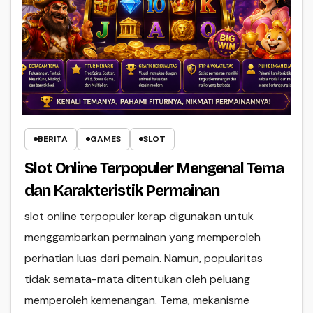
BERITA
GAMES
SLOT
Slot Online Terpopuler Mengenal Tema
dan Karakteristik Permainan
slot online terpopuler kerap digunakan untuk
menggambarkan permainan yang memperoleh
perhatian luas dari pemain. Namun, popularitas
tidak semata-mata ditentukan oleh peluang
memperoleh kemenangan. Tema, mekanisme