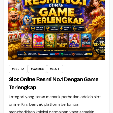
BERITA
GAMES
SLOT
Slot Online Resmi No.1 Dengan Game
Terlengkap
kategori yang terus menarik perhatian adalah slot
online. Kini, banyak platform berlomba
menghadirkan koleksi permainan yang semakin