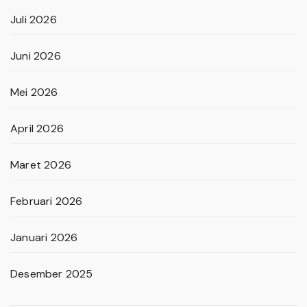
Juli 2026
Juni 2026
Mei 2026
April 2026
Maret 2026
Februari 2026
Januari 2026
Desember 2025