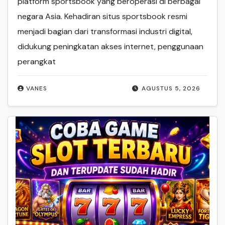
platform sportsbook yang beroperasi di berbagai
negara Asia. Kehadiran situs sportsbook resmi
menjadi bagian dari transformasi industri digital,
didukung peningkatan akses internet, penggunaan
perangkat
VANES
AGUSTUS 5, 2026