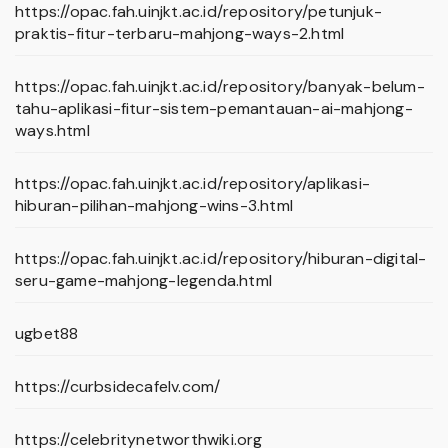
https://opac.fah.uinjkt.ac.id/repository/petunjuk-
praktis-fitur-terbaru-mahjong-ways-2.html
https://opac.fah.uinjkt.ac.id/repository/banyak-belum-
tahu-aplikasi-fitur-sistem-pemantauan-ai-mahjong-
ways.html
https://opac.fah.uinjkt.ac.id/repository/aplikasi-
hiburan-pilihan-mahjong-wins-3.html
https://opac.fah.uinjkt.ac.id/repository/hiburan-digital-
seru-game-mahjong-legenda.html
ugbet88
https://curbsidecafelv.com/
https://celebritynetworthwiki.org