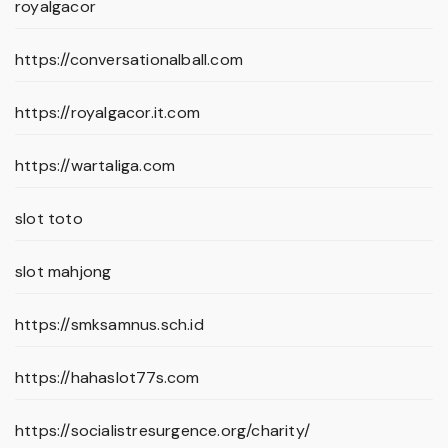
royalgacor
https://conversationalball.com
https://royalgacor.it.com
https://wartaliga.com
slot toto
slot mahjong
https://smksamnus.sch.id
https://hahaslot77s.com
https://socialistresurgence.org/charity/