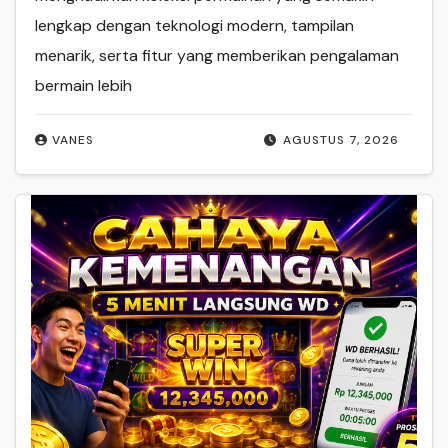
lengkap dengan teknologi modern, tampilan
menarik, serta fitur yang memberikan pengalaman
bermain lebih
VANES
AGUSTUS 7, 2026