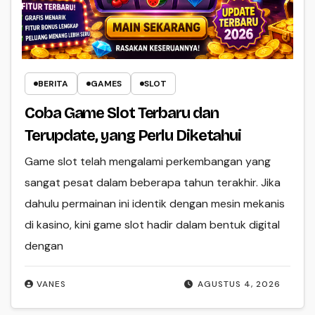
BERITA
GAMES
SLOT
Coba Game Slot Terbaru dan
Terupdate, yang Perlu Diketahui
Game slot telah mengalami perkembangan yang
sangat pesat dalam beberapa tahun terakhir. Jika
dahulu permainan ini identik dengan mesin mekanis
di kasino, kini game slot hadir dalam bentuk digital
dengan
VANES
AGUSTUS 4, 2026