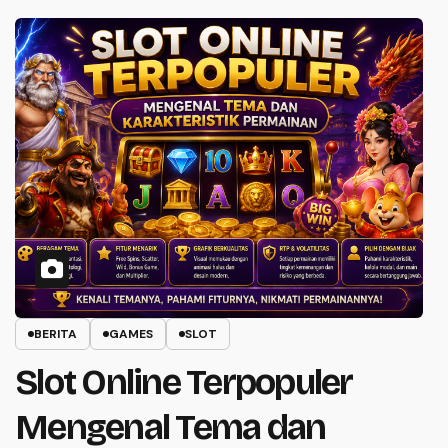
ITA
GAMES
SLOT
BERITA
ot Online Terpopuler
Meng
ngenal Tema dan
Cara