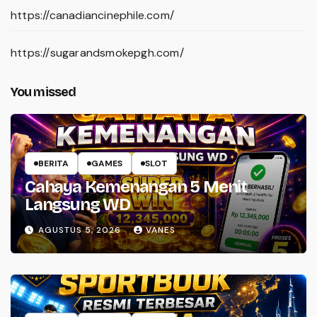
https://canadiancinephile.com/
https://sugarandsmokepgh.com/
You missed
BERITA
GAMES
SLOT
Cahaya Kemenangan 5 Menit
Langsung WD
AGUSTUS 5, 2026
VANES