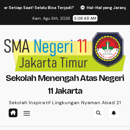
Skip
 Bisa Terjadi?
Hal-Hal yang Jarang Diketahui Tentang Pe
to
Kam. Agu 6th, 2026
5:08:51 AM
content
Sekolah Menengah Atas Negeri
11 Jakarta
Sekolah Inspiratif Lingkungan Nyaman Abad 21