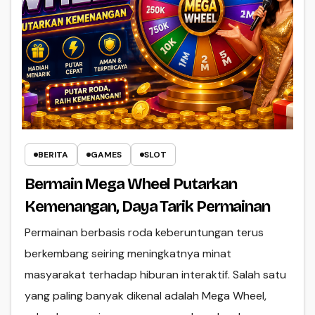
BERITA
GAMES
SLOT
Bermain Mega Wheel Putarkan
Kemenangan, Daya Tarik Permainan
Permainan berbasis roda keberuntungan terus
berkembang seiring meningkatnya minat
masyarakat terhadap hiburan interaktif. Salah satu
yang paling banyak dikenal adalah Mega Wheel,