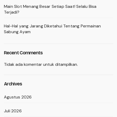
Main Slot Menang Besar Setiap Saat! Selalu Bisa
Terjadi?
Hal-Hal yang Jarang Diketahui Tentang Permainan
Sabung Ayam
Recent Comments
Tidak ada komentar untuk ditampilkan.
Archives
Agustus 2026
Juli 2026