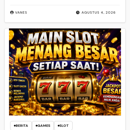
VANES
AGUSTUS 4, 2026
BERITA
GAMES
SLOT