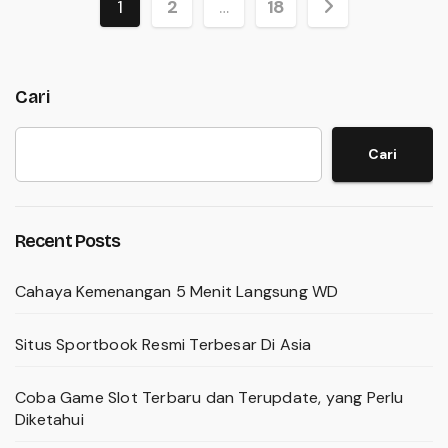
Paginasi
1
2
…
18
pos
Cari
Cari
Recent Posts
Cahaya Kemenangan 5 Menit Langsung WD
Situs Sportbook Resmi Terbesar Di Asia
Coba Game Slot Terbaru dan Terupdate, yang Perlu
Diketahui