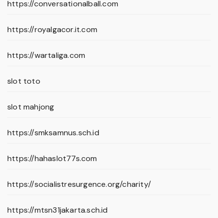
https://conversationalball.com
https://royalgacor.it.com
https://wartaliga.com
slot toto
slot mahjong
https://smksamnus.sch.id
https://hahaslot77s.com
https://socialistresurgence.org/charity/
https://mtsn31jakarta.sch.id