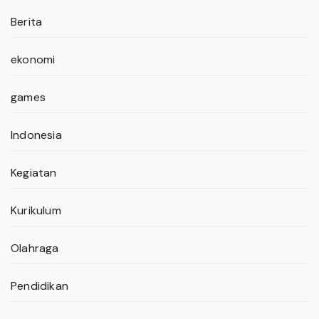
Berita
ekonomi
games
Indonesia
Kegiatan
Kurikulum
Olahraga
Pendidikan