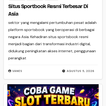
Situs Sportbook Resmi Terbesar Di
Asia
sektor yang mengalami pertumbuhan pesat adalah
platform sportsbook yang beroperasi di berbagai
negara Asia. Kehadiran situs sportsbook resmi
menjadi bagian dari transformasi industri digital,
didukung peningkatan akses internet, penggunaan
perangkat
VANES
AGUSTUS 5, 2026