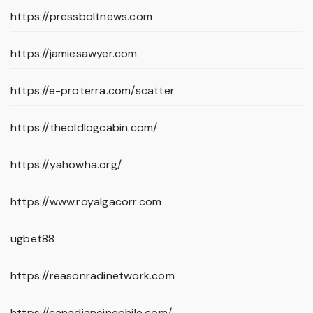
https://pressboltnews.com
https://jamiesawyer.com
https://e-proterra.com/scatter
https://theoldlogcabin.com/
https://yahowha.org/
https://www.royalgacorr.com
ugbet88
https://reasonradinetwork.com
https://canadiancinephile.com/