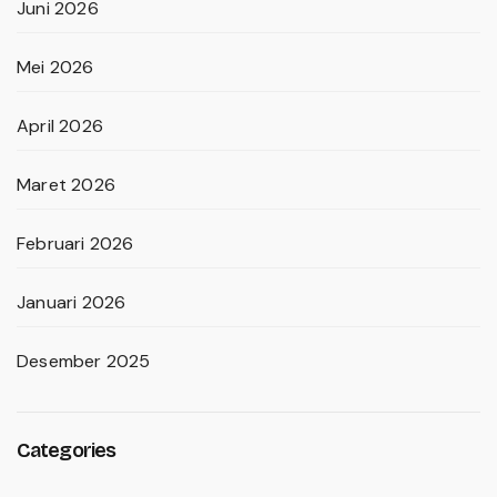
Juni 2026
Mei 2026
April 2026
Maret 2026
Februari 2026
Januari 2026
Desember 2025
Categories