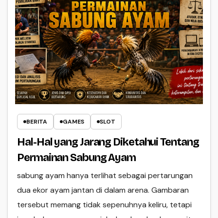
BERITA
GAMES
SLOT
Hal-Hal yang Jarang Diketahui Tentang
Permainan Sabung Ayam
sabung ayam hanya terlihat sebagai pertarungan
dua ekor ayam jantan di dalam arena. Gambaran
tersebut memang tidak sepenuhnya keliru, tetapi