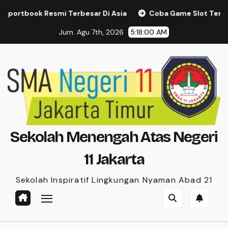
Skip
besar Di Asia
Coba Game Slot Terbaru dan Terupdate, yan
to
Jum. Agu 7th, 2026
5:18:02 AM
content
Sekolah Menengah Atas Negeri
11 Jakarta
Sekolah Inspiratif Lingkungan Nyaman Abad 21