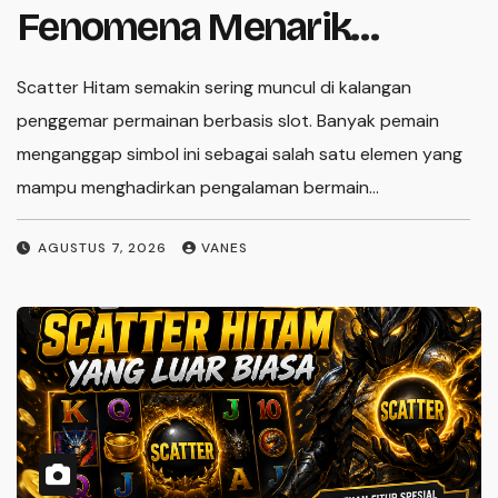
Fenomena Menarik
kateg
Perhatian
onlin
catter Hitam semakin sering muncul di kalangan
kolek
enggemar permainan berbasis slot. Banyak pemain
teknol
enganggap simbol ini sebagai salah satu elemen yang
ampu menghadirkan pengalaman bermain…
AGU
AGUSTUS 7, 2026
VANES