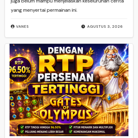
juga belum mampu menjelaskan keseluruhan cerita
yang menyertai permainan ini.
VANES
AGUSTUS 3, 2026