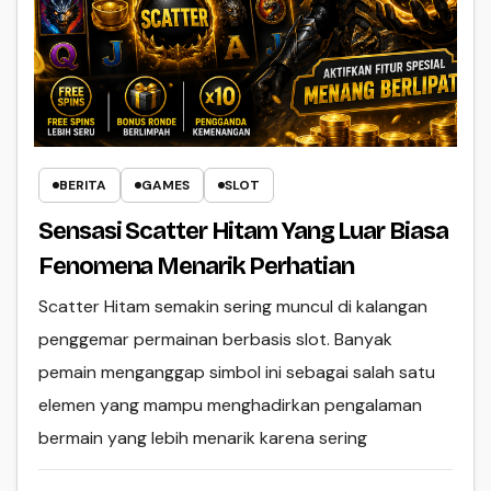
BERITA
GAMES
SLOT
Sensasi Scatter Hitam Yang Luar Biasa
Fenomena Menarik Perhatian
Scatter Hitam semakin sering muncul di kalangan
penggemar permainan berbasis slot. Banyak
pemain menganggap simbol ini sebagai salah satu
elemen yang mampu menghadirkan pengalaman
bermain yang lebih menarik karena sering