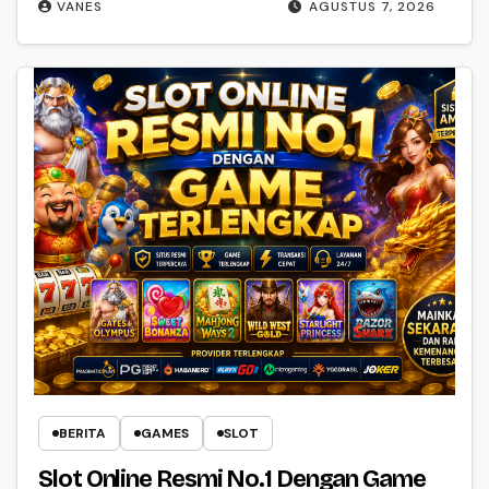
VANES
AGUSTUS 7, 2026
BERITA
GAMES
SLOT
Slot Online Resmi No.1 Dengan Game