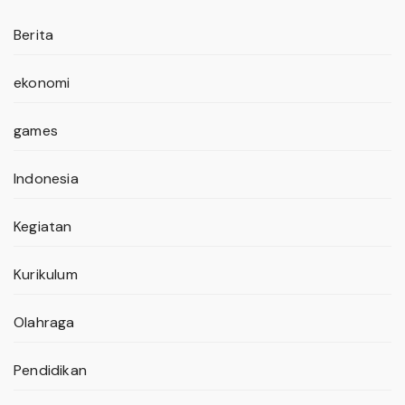
Berita
ekonomi
games
Indonesia
Kegiatan
Kurikulum
Olahraga
Pendidikan