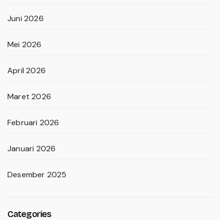
Juni 2026
Mei 2026
April 2026
Maret 2026
Februari 2026
Januari 2026
Desember 2025
Categories