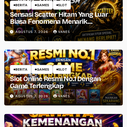
BERITA
GAMES
SLOT
Sensasi Scatter Hitam Yang Luar
Biasa Fenomena Menarik
Perhatian
AGUSTUS 7, 2026
VANES
BERITA
GAMES
SLOT
Slot Online Resmi No.1 Dengan
Game Terlengkap
AGUSTUS 7, 2026
VANES