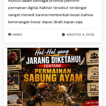
muncul dalam berbagai promosi platform
permainan digital. Kalimat tersebut terdengar
sangat menarik karena memberikan kesan bahwa
kemenangan besar dapat diraih kapan saja.
VANES
AGUSTUS 4, 2026