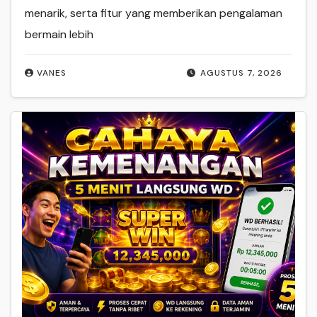
menarik, serta fitur yang memberikan pengalaman
bermain lebih
VANES
AGUSTUS 7, 2026