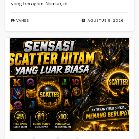
yang beragam. Namun, di
VANES
AGUSTUS 8, 2026