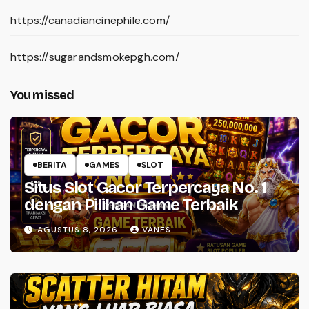
https://canadiancinephile.com/
https://sugarandsmokepgh.com/
You missed
BERITA
GAMES
SLOT
Situs Slot Gacor Terpercaya No. 1
dengan Pilihan Game Terbaik
AGUSTUS 8, 2026
VANES