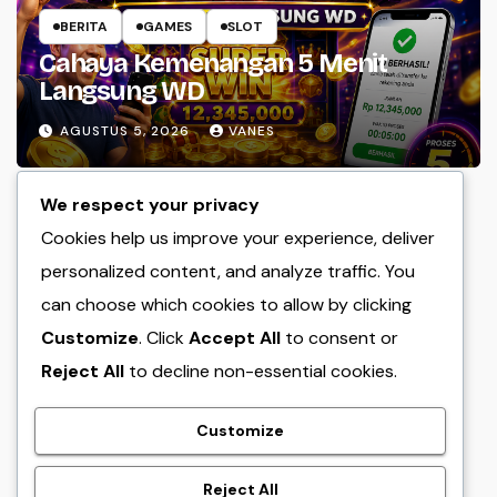
BERITA
GAMES
SLOT
Cahaya Kemenangan 5 Menit
Langsung WD
AGUSTUS 5, 2026
VANES
We respect your privacy
Cookies help us improve your experience, deliver
personalized content, and analyze traffic. You
can choose which cookies to allow by clicking
Customize
. Click
Accept All
to consent or
Reject All
to decline non-essential cookies.
Sekolah Menengah Atas
Negeri 11 Jakarta
Customize
Reject All