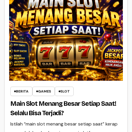
BERITA
GAMES
SLOT
Main Slot Menang Besar Setiap Saat!
Selalu Bisa Terjadi?
Istilah “main slot menang besar setiap saat” kerap