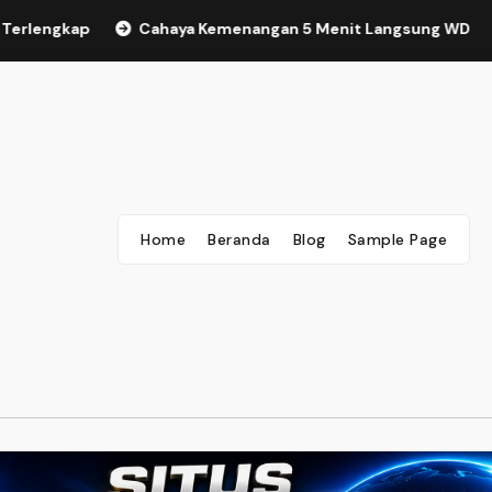
Cahaya Kemenangan 5 Menit Langsung WD
Situs Sport
Home
Beranda
Blog
Sample Page