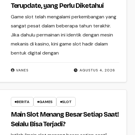
Terupdate, yang Perlu Diketahui
Game slot telah mengalami perkembangan yang
sangat pesat dalam beberapa tahun terakhir.
Jika dahulu permainan ini identik dengan mesin
mekanis di kasino, kini game slot hadir dalam
bentuk digital dengan
VANES
AGUSTUS 4, 2026
BERITA
GAMES
SLOT
Main Slot Menang Besar Setiap Saat!
Selalu Bisa Terjadi?