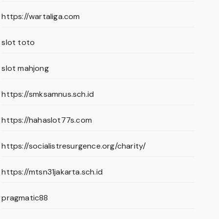
https://wartaliga.com
slot toto
slot mahjong
https://smksamnus.sch.id
https://hahaslot77s.com
https://socialistresurgence.org/charity/
https://mtsn31jakarta.sch.id
pragmatic88