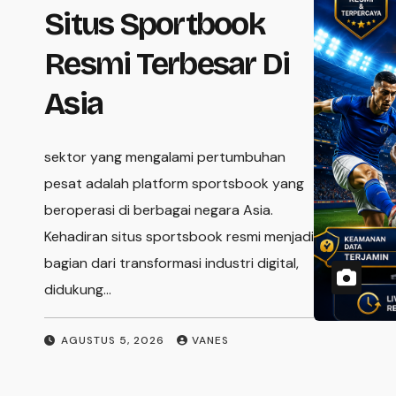
Situs Slot Gacor
Terpercaya No. 1
dengan Pilihan
Game Terbaik
Di tengah banyaknya platform permainan
online yang bermunculan, istilah situs slot
gacor terpercaya semakin sering
digunakan untuk menggambarkan
platform yang menawarkan pengalaman
bermain dengan pilihan…
AGUSTUS 8, 2026
VANES