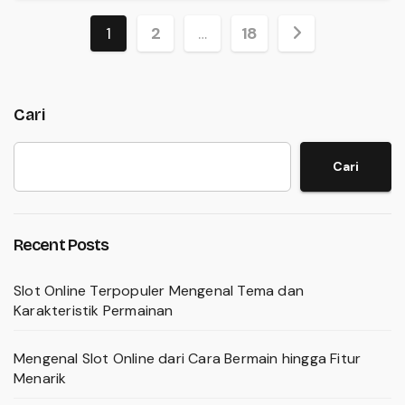
Paginasi
1
2
…
18
pos
Cari
Cari
Recent Posts
Slot Online Terpopuler Mengenal Tema dan
Karakteristik Permainan
Mengenal Slot Online dari Cara Bermain hingga Fitur
Menarik