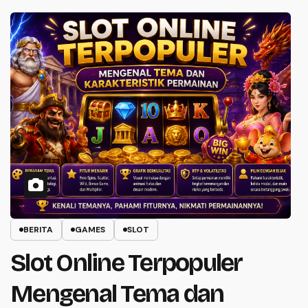
A
GAMES
SLOT
BERITA
t Online Terpopuler
Menge
genal Tema dan
Cara 