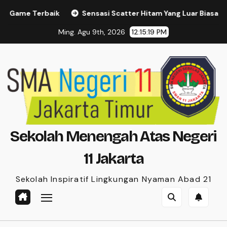
Skip
Sensasi Scatter Hitam Yang Luar Biasa Fenomena Menarik Perh
to
Ming. Agu 9th, 2026
12:15:21 PM
content
Sekolah Menengah Atas Negeri
11 Jakarta
Sekolah Inspiratif Lingkungan Nyaman Abad 21