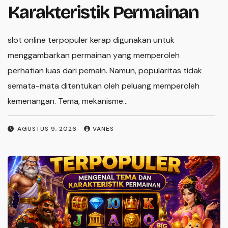
akteristik Permainan
Mena
line terpopuler kerap digunakan untuk
Secara umum
mbarkan permainan yang memperoleh
mesin slot 
n luas dari pemain. Namun, popularitas tidak
digital den
mata ditentukan oleh peluang memperoleh
simbol, anim
ngan. Tema, mekanisme…
AGUSTUS 
US 9, 2026
VANES