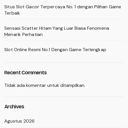
Situs Slot Gacor Terpercaya No. 1 dengan Pilihan Game
Terbaik
Sensasi Scatter Hitam Yang Luar Biasa Fenomena
Menarik Perhatian
Slot Online Resmi No.1 Dengan Game Terlengkap
Recent Comments
Tidak ada komentar untuk ditampilkan.
Archives
Agustus 2026