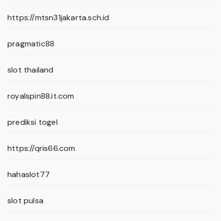
https://mtsn31jakarta.sch.id
pragmatic88
slot thailand
royalspin88.it.com
prediksi togel
https://qris66.com
hahaslot77
slot pulsa