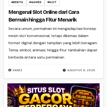
BERITA
GAMES
SLOT
Mengenal Slot Online dari Cara
Bermain hingga Fitur Menarik
Secara umum, permainan ini mengadaptasi konsep
mesin slot konvensional, tetapi dikemas dalam
format digital dengan tampilan yang lebih beragam.
Tema, simbol, animasi, hingga fitur tambahan dapat
berbeda antara satu permainan
VANES
AGUSTUS 9, 2026