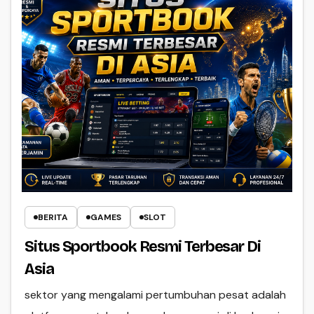
BERITA
GAMES
SLOT
Situs Sportbook Resmi Terbesar Di
Asia
sektor yang mengalami pertumbuhan pesat adalah