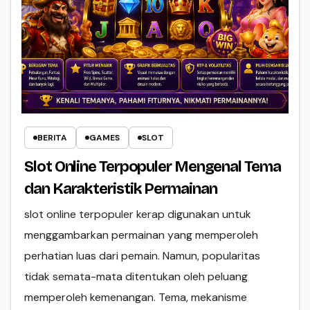
BERITA
GAMES
SLOT
Slot Online Terpopuler Mengenal Tema
dan Karakteristik Permainan
slot online terpopuler kerap digunakan untuk
menggambarkan permainan yang memperoleh
perhatian luas dari pemain. Namun, popularitas
tidak semata-mata ditentukan oleh peluang
memperoleh kemenangan. Tema, mekanisme