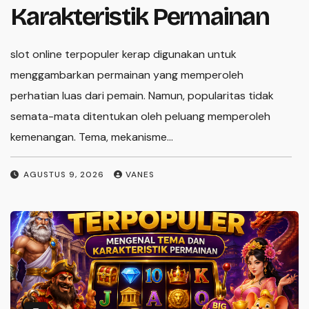
rakteristik Permainan
Men
online terpopuler kerap digunakan untuk
Secara um
gambarkan permainan yang memperoleh
mesin slo
tian luas dari pemain. Namun, popularitas tidak
digital d
a-mata ditentukan oleh peluang memperoleh
simbol, a
angan. Tema, mekanisme…
AGUSTU
USTUS 9, 2026
VANES