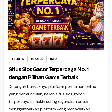
BERITA
GAMES
SLOT
Situs Slot Gacor Terpercaya No. 1
dengan Pilihan Game Terbaik
Di tengah banyaknya platform permainan online
yang bermunculan, istilah situs slot gacor
terpercaya semakin sering digunakan untuk
menggambarkan platform yang menawarkan