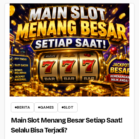
BERITA
GAMES
SLOT
Main Slot Menang Besar Setiap Saat!
Selalu Bisa Terjadi?