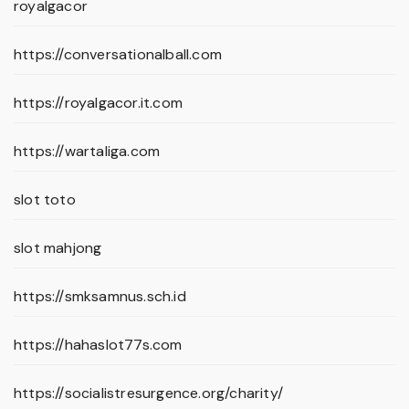
royalgacor
https://conversationalball.com
https://royalgacor.it.com
https://wartaliga.com
slot toto
slot mahjong
https://smksamnus.sch.id
https://hahaslot77s.com
https://socialistresurgence.org/charity/