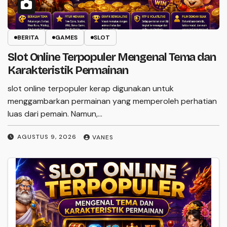
BERITA
GAMES
SLOT
Slot Online Terpopuler Mengenal Tema dan
Karakteristik Permainan
slot online terpopuler kerap digunakan untuk
menggambarkan permainan yang memperoleh perhatian
luas dari pemain. Namun,…
AGUSTUS 9, 2026
VANES