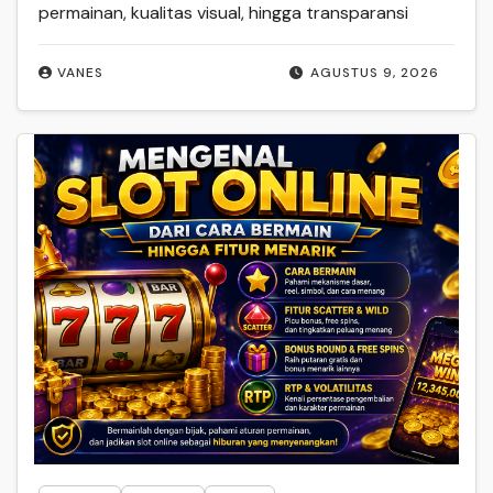
permainan, kualitas visual, hingga transparansi
VANES
AGUSTUS 9, 2026