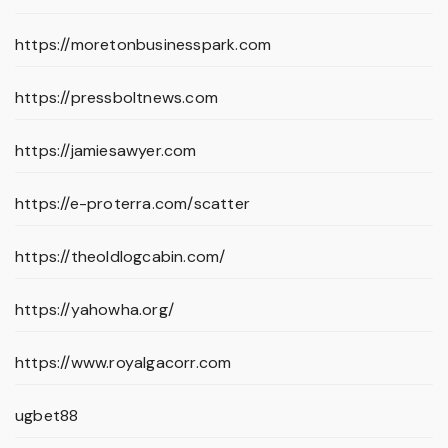
https://moretonbusinesspark.com
https://pressboltnews.com
https://jamiesawyer.com
https://e-proterra.com/scatter
https://theoldlogcabin.com/
https://yahowha.org/
https://www.royalgacorr.com
ugbet88