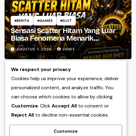
BERITA
GAMES
SLOT
Sensasi Scatter Hitam Yang Luar
Biasa Fenomena Menarik
Perhatian
AGUSTUS 7, 2026
VANES
We respect your privacy
Cookies help us improve your experience, deliver
personalized content, and analyze traffic. You
can choose which cookies to allow by clicking
Customize
. Click
Accept All
to consent or
Reject All
to decline non-essential cookies.
Sekolah Menengah Atas
Negeri 11 Jakarta
Customize