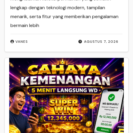
lengkap dengan teknologi modern, tampilan
menarik, serta fitur yang memberikan pengalaman
bermain lebih
VANES
AGUSTUS 7, 2026