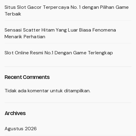
Situs Slot Gacor Terpercaya No. 1 dengan Pilihan Game
Terbaik
Sensasi Scatter Hitam Yang Luar Biasa Fenomena
Menarik Perhatian
Slot Online Resmi No.1 Dengan Game Terlengkap
Recent Comments
Tidak ada komentar untuk ditampilkan.
Archives
Agustus 2026