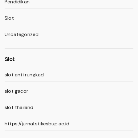
Pendidikan
Slot
Uncategorized
Slot
slot anti rungkad
slot gacor
slot thailand
https://jurnal.stikesbup.ac.id