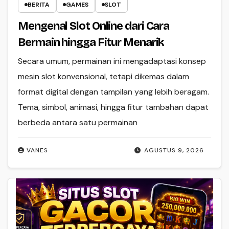
BERITA
GAMES
SLOT
Mengenal Slot Online dari Cara
Bermain hingga Fitur Menarik
Secara umum, permainan ini mengadaptasi konsep
mesin slot konvensional, tetapi dikemas dalam
format digital dengan tampilan yang lebih beragam.
Tema, simbol, animasi, hingga fitur tambahan dapat
berbeda antara satu permainan
VANES
AGUSTUS 9, 2026