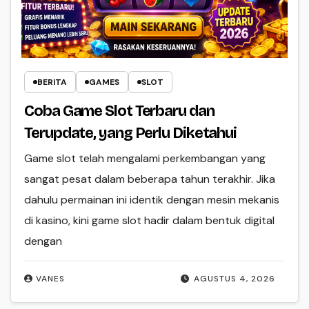
BERITA
GAMES
SLOT
Coba Game Slot Terbaru dan
Terupdate, yang Perlu Diketahui
Game slot telah mengalami perkembangan yang
sangat pesat dalam beberapa tahun terakhir. Jika
dahulu permainan ini identik dengan mesin mekanis
di kasino, kini game slot hadir dalam bentuk digital
dengan
VANES
AGUSTUS 4, 2026