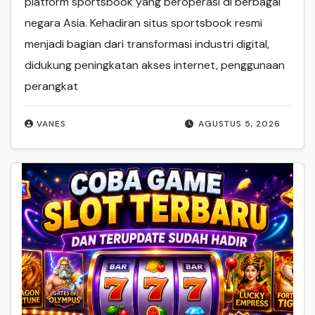
platform sportsbook yang beroperasi di berbagai
negara Asia. Kehadiran situs sportsbook resmi
menjadi bagian dari transformasi industri digital,
didukung peningkatan akses internet, penggunaan
perangkat
VANES
AGUSTUS 5, 2026