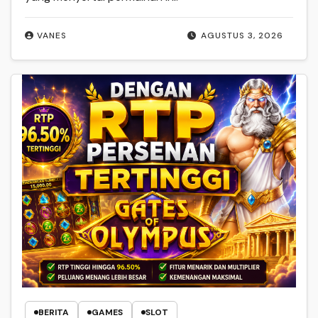
VANES
AGUSTUS 3, 2026
BERITA
GAMES
SLOT