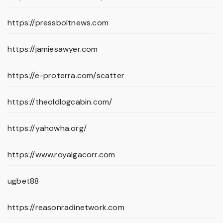
https://pressboltnews.com
https://jamiesawyer.com
https://e-proterra.com/scatter
https://theoldlogcabin.com/
https://yahowha.org/
https://www.royalgacorr.com
ugbet88
https://reasonradinetwork.com