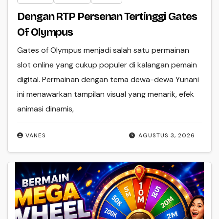
Dengan RTP Persenan Tertinggi Gates
Of Olympus
Gates of Olympus menjadi salah satu permainan
slot online yang cukup populer di kalangan pemain
digital. Permainan dengan tema dewa-dewa Yunani
ini menawarkan tampilan visual yang menarik, efek
animasi dinamis,
VANES
AGUSTUS 3, 2026