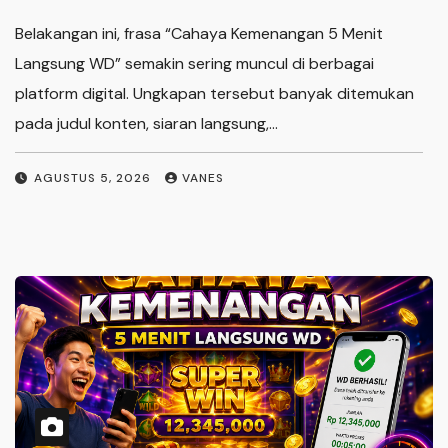
enangan 5 Menit
sektor yang mengalami pertumbuhan p
ul di berbagai
platform sportsbook yang beroperasi 
ut banyak ditemukan
negara Asia. Kehadiran situs sportsbo
,…
bagian dari transformasi industri digita
AGUSTUS 5, 2026
VANES