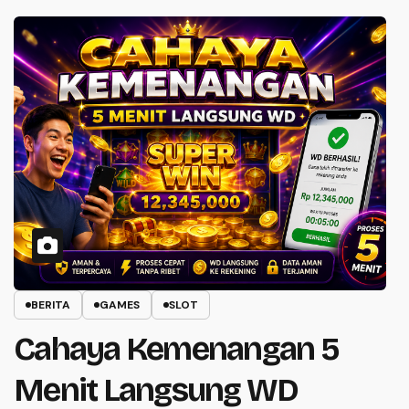
BERITA
GAMES
SLOT
ngan 5
Situs Sportbook 
g WD
Terbesar Di Asia