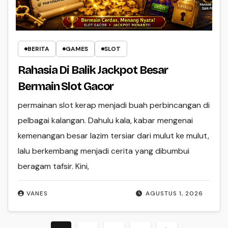
BERITA
GAMES
SLOT
Rahasia Di Balik Jackpot Besar
Bermain Slot Gacor
permainan slot kerap menjadi buah perbincangan di
pelbagai kalangan. Dahulu kala, kabar mengenai
kemenangan besar lazim tersiar dari mulut ke mulut,
lalu berkembang menjadi cerita yang dibumbui
beragam tafsir. Kini,
VANES
AGUSTUS 1, 2026