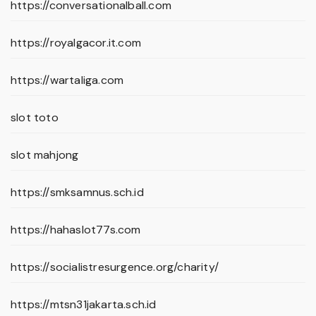
https://conversationalball.com
https://royalgacor.it.com
https://wartaliga.com
slot toto
slot mahjong
https://smksamnus.sch.id
https://hahaslot77s.com
https://socialistresurgence.org/charity/
https://mtsn31jakarta.sch.id