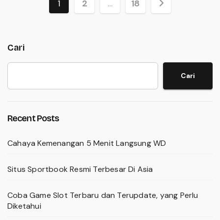
Paginasi
1
2
…
18
pos
Cari
Cari
Recent Posts
Cahaya Kemenangan 5 Menit Langsung WD
Situs Sportbook Resmi Terbesar Di Asia
Coba Game Slot Terbaru dan Terupdate, yang Perlu
Diketahui