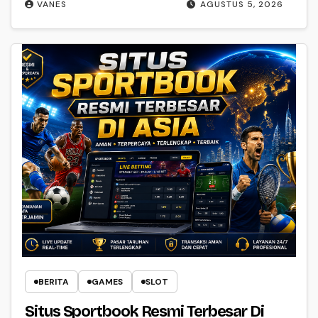
VANES
AGUSTUS 5, 2026
BERITA
GAMES
SLOT
Situs Sportbook Resmi Terbesar Di