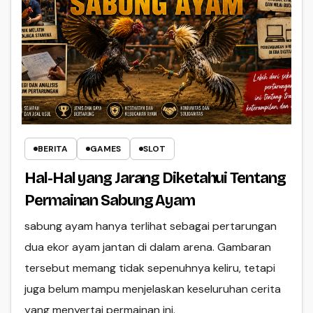
BERITA
GAMES
SLOT
Hal-Hal yang Jarang Diketahui Tentang
Permainan Sabung Ayam
sabung ayam hanya terlihat sebagai pertarungan
dua ekor ayam jantan di dalam arena. Gambaran
tersebut memang tidak sepenuhnya keliru, tetapi
juga belum mampu menjelaskan keseluruhan cerita
yang menyertai permainan ini.