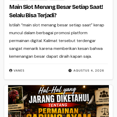
Main Slot Menang Besar Setiap Saat!
Selalu Bisa Terjadi?
Istilah “main slot menang besar setiap saat” kerap
muncul dalam berbagai promosi platform
permainan digital. Kalimat tersebut terdengar
sangat menarik karena memberikan kesan bahwa
kemenangan besar dapat diraih kapan saja.
VANES
AGUSTUS 4, 2026