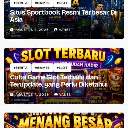
BERITA
GAMES
SLOT
Situs Sportbook Resmi Terbesar Di
Asia
AGUSTUS 5, 2026
VANES
BERITA
GAMES
SLOT
Coba Game Slot Terbaru dan
Terupdate, yang Perlu Diketahui
AGUSTUS 4, 2026
VANES