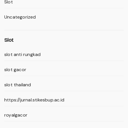
Slot
Uncategorized
Slot
slot anti rungkad
slot gacor
slot thailand
https://jurnal.stikesbup.ac.id
royalgacor