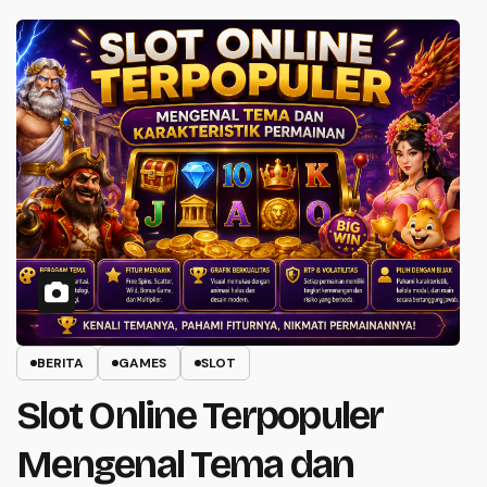
A
GAMES
SLOT
BERITA
t Online Terpopuler
Menge
genal Tema dan
Cara 