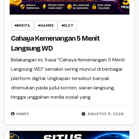
BERITA
GAMES
SLOT
Cahaya Kemenangan 5 Menit
Langsung WD
Belakangan ini, frasa “Cahaya Kemenangan 5 Menit
Langsung WD” semakin sering muncul di berbagai
platform digital. Ungkapan tersebut banyak
ditemukan pada judul konten, siaran langsung,
hingga unggahan media sosial yang
VANES
AGUSTUS 5, 2026