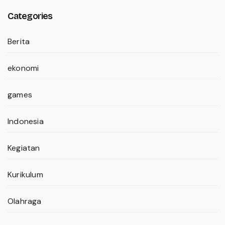
Categories
Berita
ekonomi
games
Indonesia
Kegiatan
Kurikulum
Olahraga