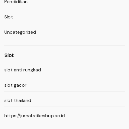
Pendidikan
Slot
Uncategorized
Slot
slot anti rungkad
slot gacor
slot thailand
https://jurnal.stikesbup.ac.id