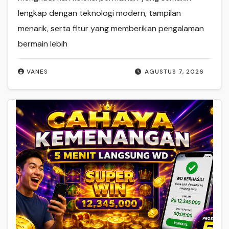
lengkap dengan teknologi modern, tampilan
menarik, serta fitur yang memberikan pengalaman
bermain lebih
VANES
AGUSTUS 7, 2026