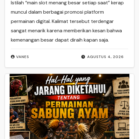
Istilah “main slot menang besar setiap saat” kerap
muncul dalam berbagai promosi platform
permainan digital. Kalimat tersebut terdengar
sangat menarik karena memberikan kesan bahwa
kemenangan besar dapat diraih kapan saja.
VANES
AGUSTUS 4, 2026