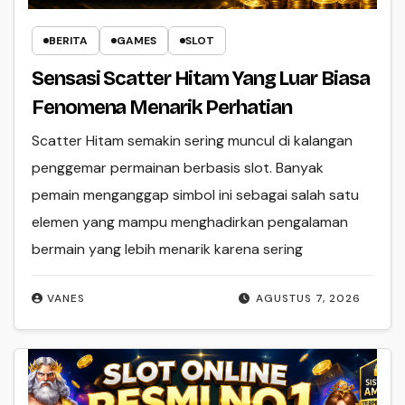
BERITA
GAMES
SLOT
Sensasi Scatter Hitam Yang Luar Biasa
Fenomena Menarik Perhatian
Scatter Hitam semakin sering muncul di kalangan
penggemar permainan berbasis slot. Banyak
pemain menganggap simbol ini sebagai salah satu
elemen yang mampu menghadirkan pengalaman
bermain yang lebih menarik karena sering
VANES
AGUSTUS 7, 2026