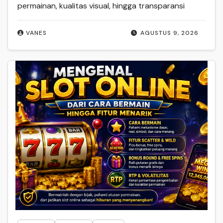
permainan, kualitas visual, hingga transparansi
VANES
AGUSTUS 9, 2026