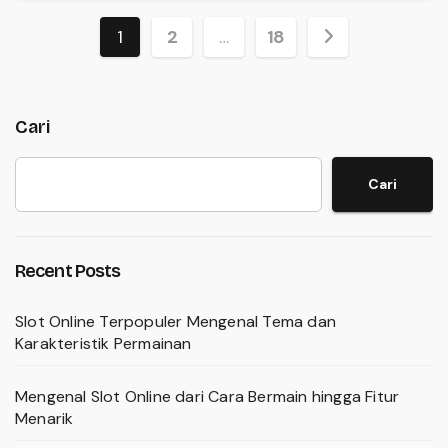
Paginasi
1
2
…
18
pos
Cari
Cari
Recent Posts
Slot Online Terpopuler Mengenal Tema dan
Karakteristik Permainan
Mengenal Slot Online dari Cara Bermain hingga Fitur
Menarik