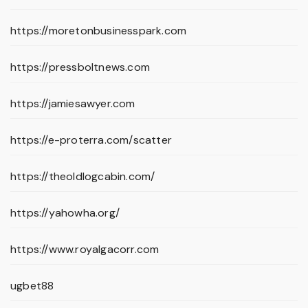
https://moretonbusinesspark.com
https://pressboltnews.com
https://jamiesawyer.com
https://e-proterra.com/scatter
https://theoldlogcabin.com/
https://yahowha.org/
https://www.royalgacorr.com
ugbet88