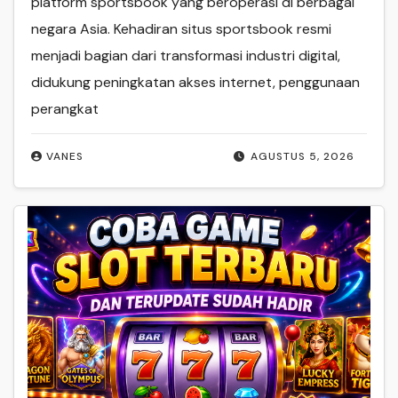
platform sportsbook yang beroperasi di berbagai
negara Asia. Kehadiran situs sportsbook resmi
menjadi bagian dari transformasi industri digital,
didukung peningkatan akses internet, penggunaan
perangkat
VANES
AGUSTUS 5, 2026