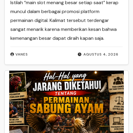
Istilah “main slot menang besar setiap saat” kerap
muncul dalam berbagai promosi platform
permainan digital. Kalimat tersebut terdengar
sangat menarik karena memberikan kesan bahwa
kemenangan besar dapat diraih kapan saja.
VANES
AGUSTUS 4, 2026