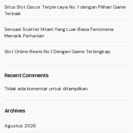
Situs Slot Gacor Terpercaya No. 1 dengan Pilihan Game
Terbaik
Sensasi Scatter Hitam Yang Luar Biasa Fenomena
Menarik Perhatian
Slot Online Resmi No.1 Dengan Game Terlengkap
Recent Comments
Tidak ada komentar untuk ditampilkan.
Archives
Agustus 2026