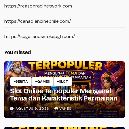
https://reasonradinetwork.com
https://canadiancinephile.com/
https://sugarandsmokepgh.com/
You missed
BERITA
GAMES
SLOT
Slot Online Terpopuler Mengenal
Tema dan Karakteristik Permainan
AGUSTUS 9, 2026
VANES