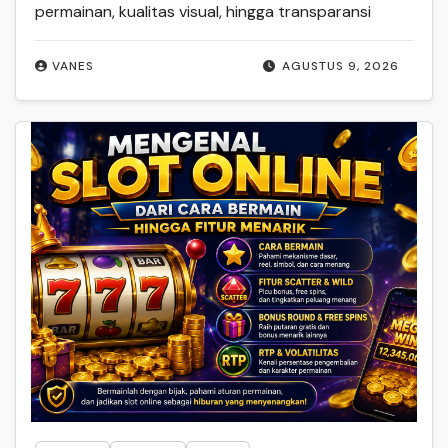
permainan, kualitas visual, hingga transparansi
VANES
AGUSTUS 9, 2026