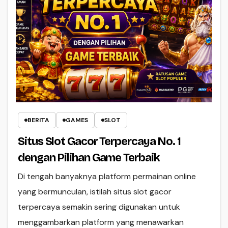
BERITA
GAMES
SLOT
Situs Slot Gacor Terpercaya No. 1
dengan Pilihan Game Terbaik
Di tengah banyaknya platform permainan online
yang bermunculan, istilah situs slot gacor
terpercaya semakin sering digunakan untuk
menggambarkan platform yang menawarkan