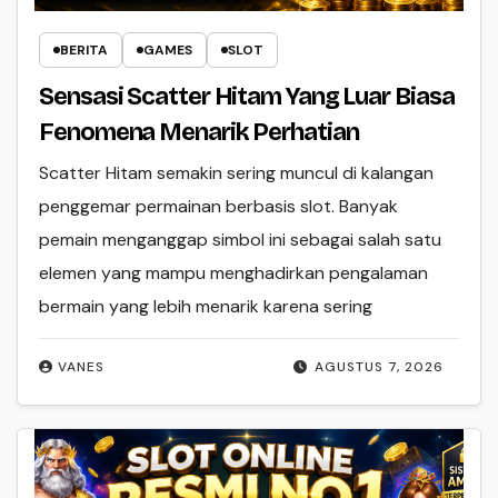
BERITA
GAMES
SLOT
Sensasi Scatter Hitam Yang Luar Biasa
Fenomena Menarik Perhatian
Scatter Hitam semakin sering muncul di kalangan
penggemar permainan berbasis slot. Banyak
pemain menganggap simbol ini sebagai salah satu
elemen yang mampu menghadirkan pengalaman
bermain yang lebih menarik karena sering
VANES
AGUSTUS 7, 2026