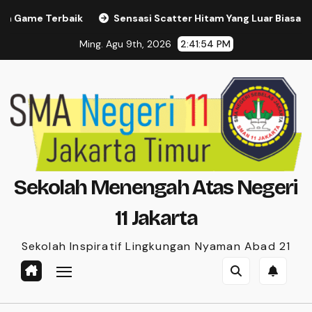
Skip
Sensasi Scatter Hitam Yang Luar Biasa Fenomena Menarik Perh
to
Ming. Agu 9th, 2026
2:41:56 PM
content
Sekolah Menengah Atas Negeri
11 Jakarta
Sekolah Inspiratif Lingkungan Nyaman Abad 21