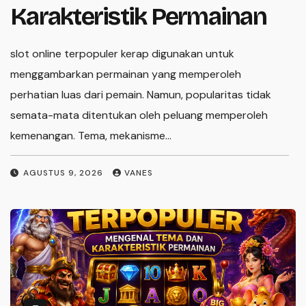
rakteristik Permainan
Men
online terpopuler kerap digunakan untuk
Secara um
gambarkan permainan yang memperoleh
mesin slo
tian luas dari pemain. Namun, popularitas tidak
digital d
a-mata ditentukan oleh peluang memperoleh
simbol, a
angan. Tema, mekanisme…
AGUSTU
USTUS 9, 2026
VANES