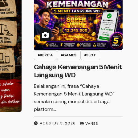
Situs Sportbook
Resmi Terbesar Di
Asia
sektor yang mengalami pertumbuhan
BERITA
GAMES
SLOT
pesat adalah platform sportsbook yang
Cahaya Kemenangan 5 Menit
beroperasi di berbagai negara Asia.
Langsung WD
Kehadiran situs sportsbook resmi menjadi
Belakangan ini, frasa “Cahaya
bagian dari transformasi industri digital,
Kemenangan 5 Menit Langsung WD”
didukung…
semakin sering muncul di berbagai
platform…
AGUSTUS 5, 2026
VANES
AGUSTUS 5, 2026
VANES