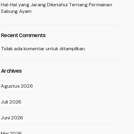
Hal-Hal yang Jarang Diketahui Tentang Permainan
Sabung Ayam
Recent Comments
Tidak ada komentar untuk ditampilkan.
Archives
Agustus 2026
Juli 2026
Juni 2026
Mei 2026