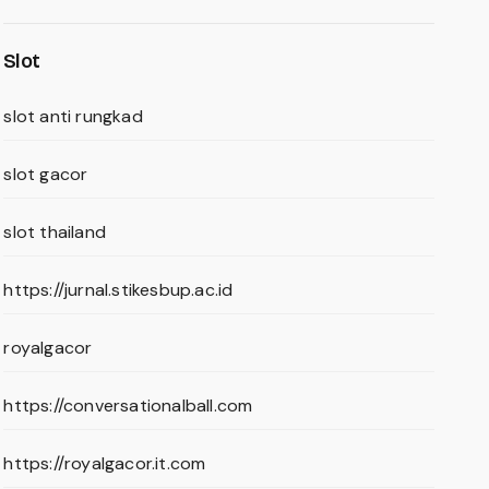
Slot
slot anti rungkad
slot gacor
slot thailand
https://jurnal.stikesbup.ac.id
royalgacor
https://conversationalball.com
https://royalgacor.it.com