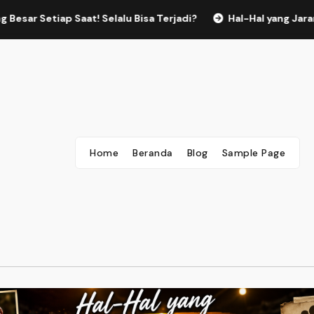
aat! Selalu Bisa Terjadi?
Hal-Hal yang Jarang Diketahui
Home
Beranda
Blog
Sample Page