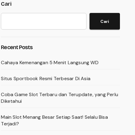
Cari
Cari
Recent Posts
Cahaya Kemenangan 5 Menit Langsung WD
Situs Sportbook Resmi Terbesar Di Asia
Coba Game Slot Terbaru dan Terupdate, yang Perlu
Diketahui
Main Slot Menang Besar Setiap Saat! Selalu Bisa
Terjadi?