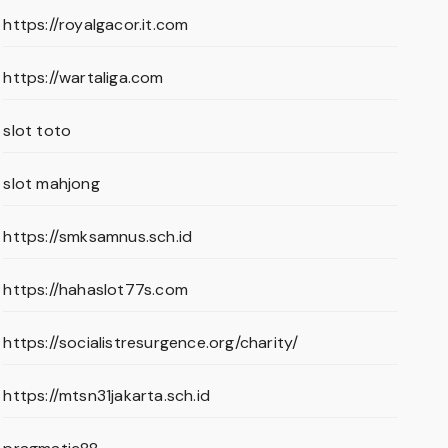
https://royalgacor.it.com
https://wartaliga.com
slot toto
slot mahjong
https://smksamnus.sch.id
https://hahaslot77s.com
https://socialistresurgence.org/charity/
https://mtsn31jakarta.sch.id