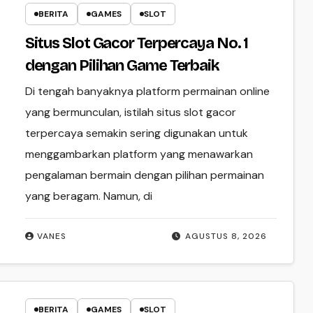
BERITA
GAMES
SLOT
Situs Slot Gacor Terpercaya No. 1
dengan Pilihan Game Terbaik
Di tengah banyaknya platform permainan online
yang bermunculan, istilah situs slot gacor
terpercaya semakin sering digunakan untuk
menggambarkan platform yang menawarkan
pengalaman bermain dengan pilihan permainan
yang beragam. Namun, di
VANES
AGUSTUS 8, 2026
BERITA
GAMES
SLOT