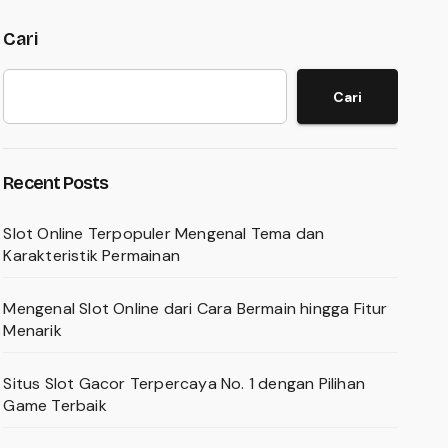
Cari
Cari
Recent Posts
Slot Online Terpopuler Mengenal Tema dan
Karakteristik Permainan
Mengenal Slot Online dari Cara Bermain hingga Fitur
Menarik
Situs Slot Gacor Terpercaya No. 1 dengan Pilihan
Game Terbaik