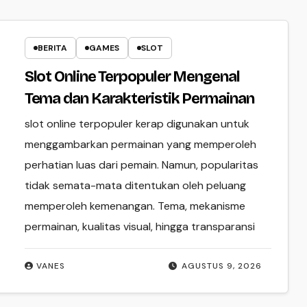
BERITA
GAMES
SLOT
Slot Online Terpopuler Mengenal
Tema dan Karakteristik Permainan
slot online terpopuler kerap digunakan untuk
menggambarkan permainan yang memperoleh
perhatian luas dari pemain. Namun, popularitas
tidak semata-mata ditentukan oleh peluang
memperoleh kemenangan. Tema, mekanisme
permainan, kualitas visual, hingga transparansi
VANES
AGUSTUS 9, 2026