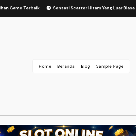
baik
Sensasi Scatter Hitam Yang Luar Biasa Fenomena Men
Home
Beranda
Blog
Sample Page