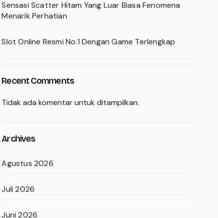
Sensasi Scatter Hitam Yang Luar Biasa Fenomena
Menarik Perhatian
Slot Online Resmi No.1 Dengan Game Terlengkap
Recent Comments
Tidak ada komentar untuk ditampilkan.
Archives
Agustus 2026
Juli 2026
Juni 2026