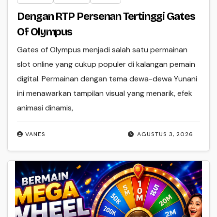
Dengan RTP Persenan Tertinggi Gates
Of Olympus
Gates of Olympus menjadi salah satu permainan
slot online yang cukup populer di kalangan pemain
digital. Permainan dengan tema dewa-dewa Yunani
ini menawarkan tampilan visual yang menarik, efek
animasi dinamis,
VANES
AGUSTUS 3, 2026