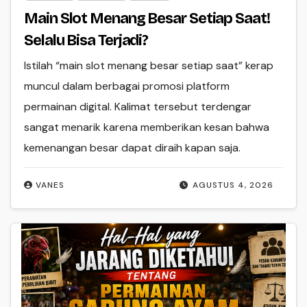
Main Slot Menang Besar Setiap Saat!
Selalu Bisa Terjadi?
Istilah “main slot menang besar setiap saat” kerap
muncul dalam berbagai promosi platform
permainan digital. Kalimat tersebut terdengar
sangat menarik karena memberikan kesan bahwa
kemenangan besar dapat diraih kapan saja.
VANES
AGUSTUS 4, 2026