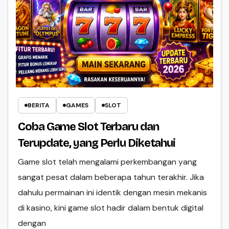
BERITA
GAMES
SLOT
Coba Game Slot Terbaru dan
Terupdate, yang Perlu Diketahui
Game slot telah mengalami perkembangan yang
sangat pesat dalam beberapa tahun terakhir. Jika
dahulu permainan ini identik dengan mesin mekanis
di kasino, kini game slot hadir dalam bentuk digital
dengan