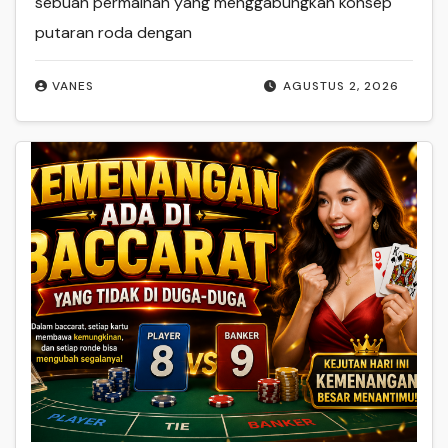
sebuah permainan yang menggabungkan konsep
putaran roda dengan
VANES
AGUSTUS 2, 2026