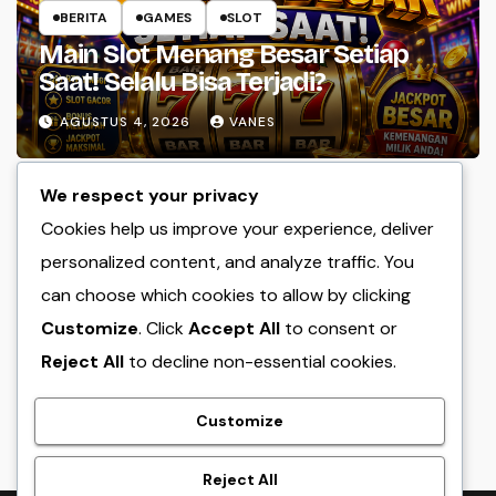
BERITA
GAMES
SLOT
Main Slot Menang Besar Setiap
Saat! Selalu Bisa Terjadi?
AGUSTUS 4, 2026
VANES
We respect your privacy
Cookies help us improve your experience, deliver
personalized content, and analyze traffic. You
can choose which cookies to allow by clicking
Customize
. Click
Accept All
to consent or
Reject All
to decline non-essential cookies.
Sekolah Menengah Atas
Negeri 11 Jakarta
Customize
Reject All