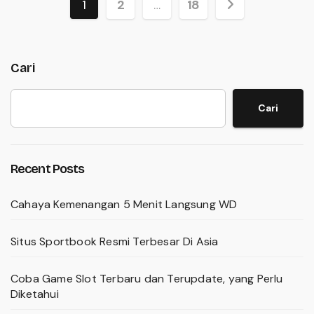
Paginasi
1
2
…
18
pos
Cari
Cari
Recent Posts
Cahaya Kemenangan 5 Menit Langsung WD
Situs Sportbook Resmi Terbesar Di Asia
Coba Game Slot Terbaru dan Terupdate, yang Perlu
Diketahui