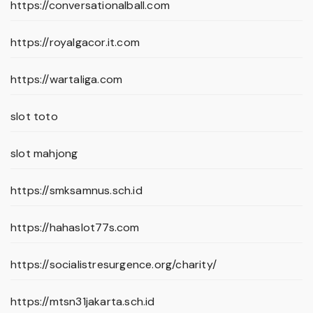
https://conversationalball.com
https://royalgacor.it.com
https://wartaliga.com
slot toto
slot mahjong
https://smksamnus.sch.id
https://hahaslot77s.com
https://socialistresurgence.org/charity/
https://mtsn31jakarta.sch.id