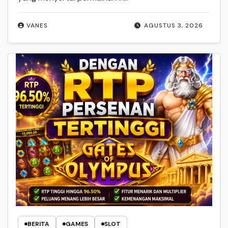
VANES
AGUSTUS 3, 2026
BERITA
GAMES
SLOT