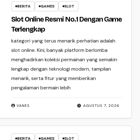
BERITA
GAMES
SLOT
Slot Online Resmi No.1 Dengan Game
Terlengkap
kategori yang terus menarik perhatian adalah
slot online. Kini, banyak platform berlomba
menghadirkan koleksi permainan yang semakin
lengkap dengan teknologi modern, tampilan
menarik, serta fitur yang memberikan
pengalaman bermain lebih
VANES
AGUSTUS 7, 2026
BERITA
GAMES
SLOT