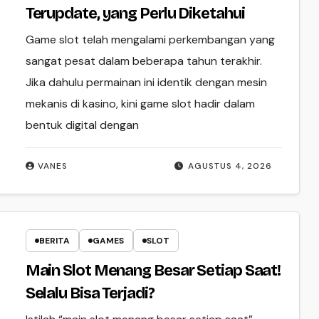
Terupdate, yang Perlu Diketahui
Game slot telah mengalami perkembangan yang
sangat pesat dalam beberapa tahun terakhir.
Jika dahulu permainan ini identik dengan mesin
mekanis di kasino, kini game slot hadir dalam
bentuk digital dengan
VANES
AGUSTUS 4, 2026
BERITA
GAMES
SLOT
Main Slot Menang Besar Setiap Saat!
Selalu Bisa Terjadi?