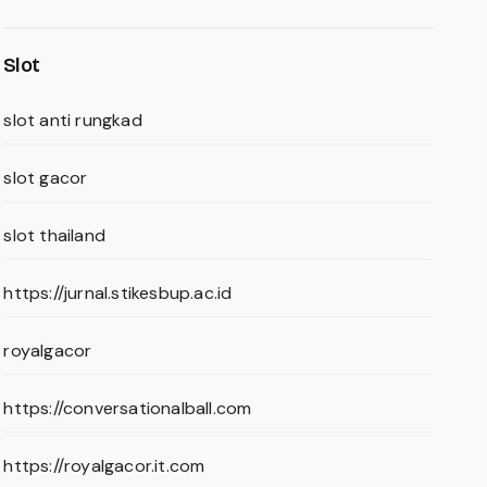
Slot
slot anti rungkad
slot gacor
slot thailand
https://jurnal.stikesbup.ac.id
royalgacor
https://conversationalball.com
https://royalgacor.it.com