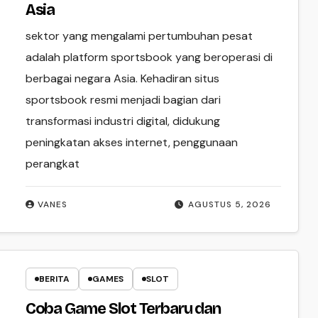
Asia
sektor yang mengalami pertumbuhan pesat
adalah platform sportsbook yang beroperasi di
berbagai negara Asia. Kehadiran situs
sportsbook resmi menjadi bagian dari
transformasi industri digital, didukung
peningkatan akses internet, penggunaan
perangkat
VANES
AGUSTUS 5, 2026
BERITA
GAMES
SLOT
Coba Game Slot Terbaru dan