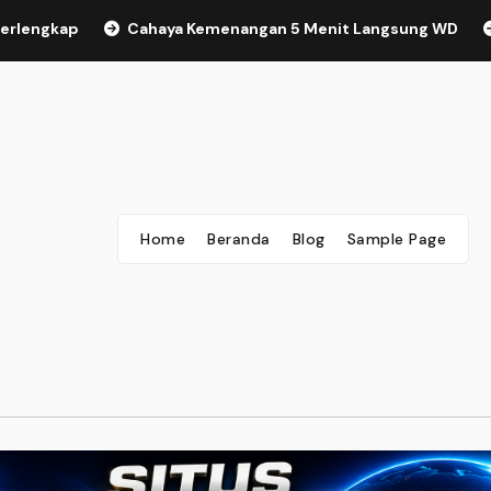
Cahaya Kemenangan 5 Menit Langsung WD
Situs Sportb
Home
Beranda
Blog
Sample Page