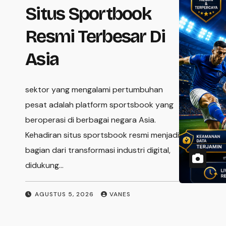
Situs Slot Gacor
Terpercaya No. 1
dengan Pilihan
Game Terbaik
Di tengah banyaknya platform permainan
online yang bermunculan, istilah situs slot
gacor terpercaya semakin sering
digunakan untuk menggambarkan
platform yang menawarkan pengalaman
bermain dengan pilihan…
AGUSTUS 8, 2026
VANES