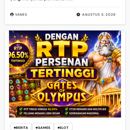
VANES
AGUSTUS 3, 2026
BERITA
GAMES
SLOT