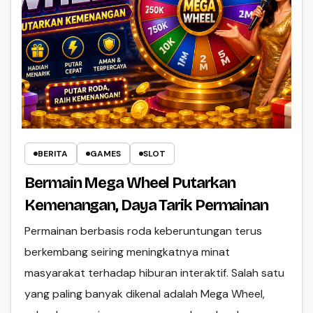
BERITA
GAMES
SLOT
Bermain Mega Wheel Putarkan
Kemenangan, Daya Tarik Permainan
Permainan berbasis roda keberuntungan terus
berkembang seiring meningkatnya minat
masyarakat terhadap hiburan interaktif. Salah satu
yang paling banyak dikenal adalah Mega Wheel,