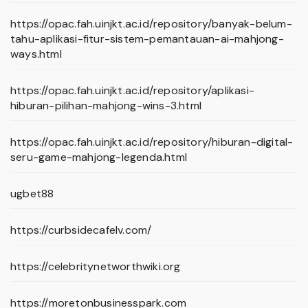
https://opac.fah.uinjkt.ac.id/repository/banyak-belum-
tahu-aplikasi-fitur-sistem-pemantauan-ai-mahjong-
ways.html
https://opac.fah.uinjkt.ac.id/repository/aplikasi-
hiburan-pilihan-mahjong-wins-3.html
https://opac.fah.uinjkt.ac.id/repository/hiburan-digital-
seru-game-mahjong-legenda.html
ugbet88
https://curbsidecafelv.com/
https://celebritynetworthwiki.org
https://moretonbusinesspark.com