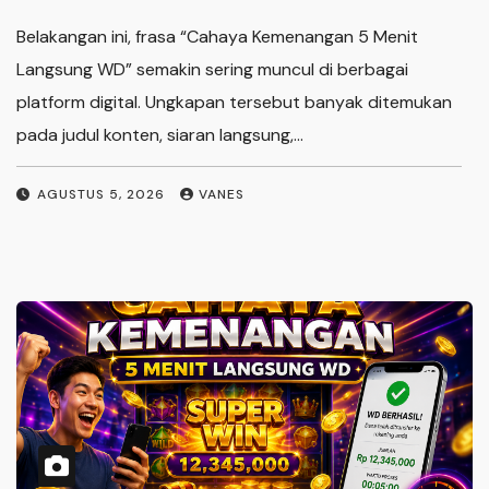
gan ini, frasa “Cahaya Kemenangan 5 Menit
sektor yan
g WD” semakin sering muncul di berbagai
platform sp
m digital. Ungkapan tersebut banyak ditemukan
negara Asia
ul konten, siaran langsung,…
bagian dari 
US 5, 2026
VANES
AGUSTUS 