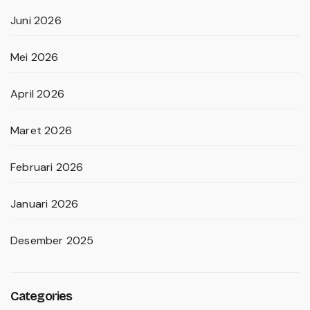
Juni 2026
Mei 2026
April 2026
Maret 2026
Februari 2026
Januari 2026
Desember 2025
Categories