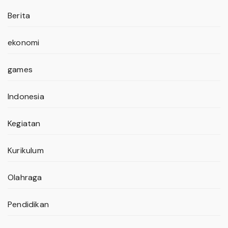
Berita
ekonomi
games
Indonesia
Kegiatan
Kurikulum
Olahraga
Pendidikan