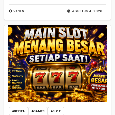
VANES
AGUSTUS 4, 2026
BERITA
GAMES
SLOT