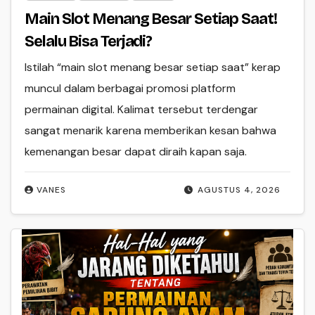
Main Slot Menang Besar Setiap Saat!
Selalu Bisa Terjadi?
Istilah “main slot menang besar setiap saat” kerap
muncul dalam berbagai promosi platform
permainan digital. Kalimat tersebut terdengar
sangat menarik karena memberikan kesan bahwa
kemenangan besar dapat diraih kapan saja.
VANES
AGUSTUS 4, 2026