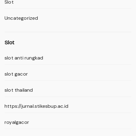
Slot
Uncategorized
Slot
slot anti rungkad
slot gacor
slot thailand
https://jurnal.stikesbup.ac.id
royalgacor