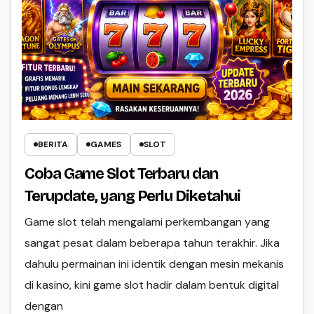
BERITA
GAMES
SLOT
Coba Game Slot Terbaru dan
Terupdate, yang Perlu Diketahui
Game slot telah mengalami perkembangan yang
sangat pesat dalam beberapa tahun terakhir. Jika
dahulu permainan ini identik dengan mesin mekanis
di kasino, kini game slot hadir dalam bentuk digital
dengan