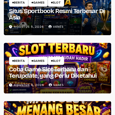
BERITA
GAMES
SLOT
Situs Sportbook Resmi Terbesar Di
Asia
AGUSTUS 5, 2026
VANES
BERITA
GAMES
SLOT
Coba Game Slot Terbaru dan
Terupdate, yang Perlu Diketahui
AGUSTUS 4, 2026
VANES