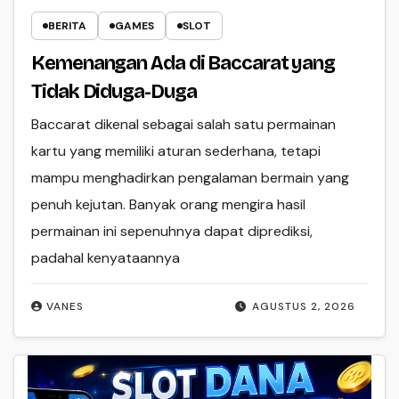
BERITA
GAMES
SLOT
Kemenangan Ada di Baccarat yang
Tidak Diduga-Duga
Baccarat dikenal sebagai salah satu permainan
kartu yang memiliki aturan sederhana, tetapi
mampu menghadirkan pengalaman bermain yang
penuh kejutan. Banyak orang mengira hasil
permainan ini sepenuhnya dapat diprediksi,
padahal kenyataannya
VANES
AGUSTUS 2, 2026